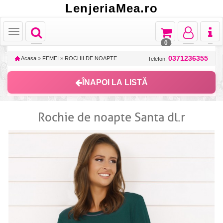
LenjeriaMea.ro
Toggle
Toggle
Toggle
Toggl
Toggle
navigation
navigation
navigation
naviga
navigation
0
0371236355
Acasa
»
FEMEI
»
ROCHII DE NOAPTE
Telefon:
ÎNAPOI LA LISTĂ
Rochie de noapte Santa dl.r