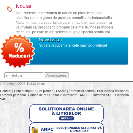
Noutati
Noul website
lenjeriamea.ro
aduce un plus de calitate
clientilor printr-o gama de produse semnificativ imbunatatita.
Multumim pentru suportul pe care ni l-ati oferit pana acum si
va invitam sa descoperiti probabil cele mai frumoase modele
de chiloti, pe care le-am selectat cu grija special pentru voi.
Newsletter
Nu rata reducerile si cele mai noi produse!
© Copyright 2026, Duras Media
Contact
|
Cum cumpar
|
Cum platesc
|
Livrare
|
Termeni si conditii
|
Prelucrarea datelor cu
caracter personal
|
Politica de retur
|
Sfaturi intretinere
|
ANPC
|
Platforma SOL
|
Platforma
SAL