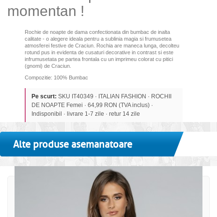
momentan !
Rochie de noapte de dama confectionata din bumbac de inalta
calitate - o
alegere ideala pentru a sublinia magia si frumusetea
atmosferei festive de Craciun
. Rochia are maneca lunga, decolteu
rotund pus in evidenta de cusaturi decorative in contrast si este
infrumusetata pe partea frontala cu un imprimeu colorat cu pitici
(gnomi) de Craciun.
Compozitie: 100% Bumbac
Pe scurt:
SKU IT40349 · ITALIAN FASHION · ROCHII
DE NOAPTE Femei · 64,99 RON (TVA inclus) ·
Indisponibil · livrare 1-7 zile · retur 14 zile
Alte produse asemanatoare