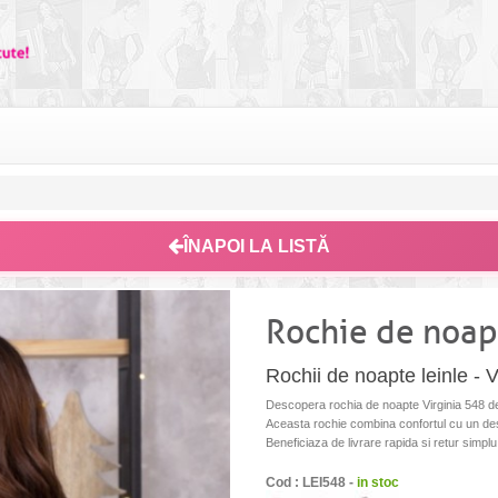
ÎNAPOI LA LISTĂ
Rochie de noap
Rochii de noapte leinle - V
Descopera rochia de noapte Virginia 548 de 
Aceasta rochie combina confortul cu un desi
Beneficiaza de livrare rapida si retur simplu
Cod : LEI548 -
in stoc