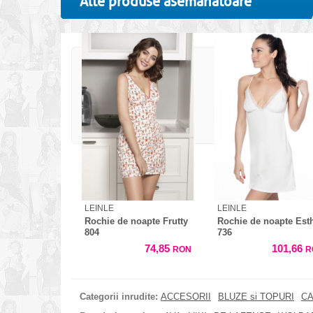
Alte produse asemanatoare
LEINLE
LEINLE
Rochie de noapte Frutty
Rochie de noapte Est
804
736
74,85
101,66
RON
R
Categorii inrudite:
ACCESORII
BLUZE si TOPURI
CA