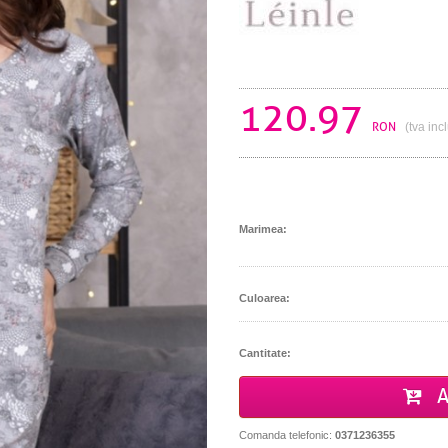
120.97
RON
(tva inc
Marimea:
Culoarea:
Cantitate:
A
Comanda telefonic:
0371236355