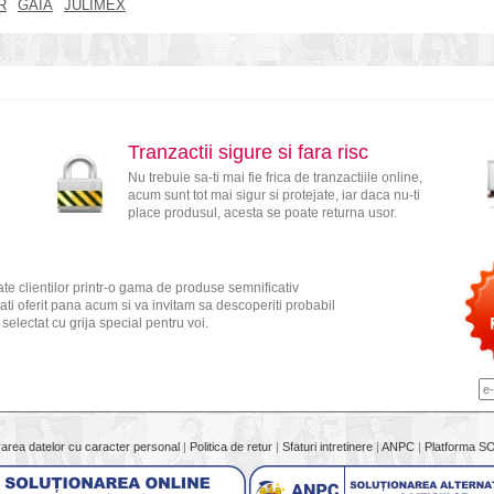
R
GAIA
JULIMEX
Tranzactii sigure si fara risc
Nu trebuie sa-ti mai fie frica de tranzactiile online,
acum sunt tot mai sigur si protejate, iar daca nu-ti
place produsul, acesta se poate returna usor.
te clientilor printr-o gama de produse semnificativ
ati oferit pana acum si va invitam sa descoperiti probabil
electat cu grija special pentru voi.
rarea datelor cu caracter personal
|
Politica de retur
|
Sfaturi intretinere
|
ANPC
|
Platforma S