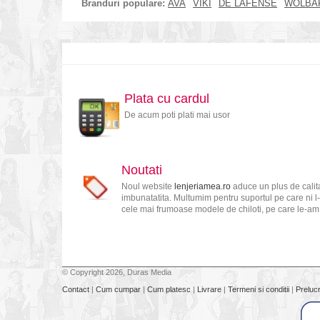
Branduri populare:
AVA
VIKI
DE LAFENSE
WOLBA
Plata cu cardul
De acum poti plati mai usor
Noutati
Noul website
lenjeriamea.ro
aduce un plus de calita
imbunatatita. Multumim pentru suportul pe care ni l-
cele mai frumoase modele de chiloti, pe care le-am s
© Copyright 2026, Duras Media
Contact
|
Cum cumpar
|
Cum platesc
|
Livrare
|
Termeni si conditii
|
Preluc