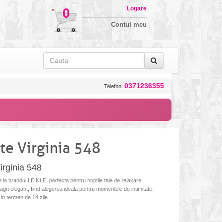
Logare
0
Contul meu
0371236355
Telefon:
te Virginia 548
irginia 548
la brandul LEINLE, perfecta pentru noptile tale de relaxare.
gn elegant, fiind alegerea ideala pentru momentele de intimitate.
 in termen de 14 zile.