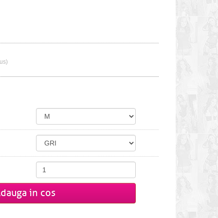
lus)
dauga in cos