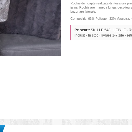
Rochie de noapte realizata din tesatura pla
iarna. Rochia are maneca lunga, decolteu s
buzunare laterale.
Compozitie: 63% Poliester, 33% Vascoza, 
Pe scurt:
SKU LEI548 · LEINLE · 
inclus) · In stoc · livrare 1-7 zile · re