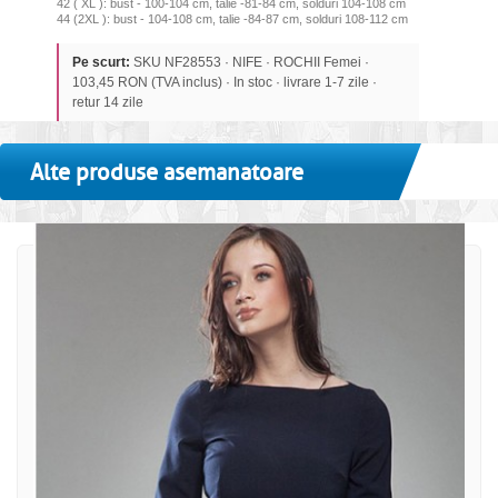
42 ( XL ): bust - 100-104 cm, talie -81-84 cm, solduri 104-108 cm
44 (2XL ): bust - 104-108 cm, talie -84-87 cm, solduri 108-112 cm
Pe scurt:
SKU NF28553 · NIFE · ROCHII Femei ·
103,45 RON (TVA inclus) · In stoc · livrare 1-7 zile ·
retur 14 zile
Alte produse asemanatoare