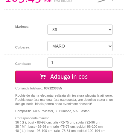
RON
(tva inclus)
Marimea:
Culoarea:
Cantitate:
Adauga in cos
Comanda telefonic:
0371236355
Rochie de dama eleganta realizata din tesatura placuta la atingere.
Rochia este fara maneca, fara captuseala, are decolteu cazut si un
design inedit. Ideala pentru orice eveniment deosebit!
Compozitie: 60% Poliester, 35 Bumbac, 5% Elastan
Corespondenta marimi:
36 ( S ): bust - 88-92 cm, talie -72-75 cm, solduri 92-96 cm
38 ( M ): bust - 92-96 cm, talie -75-78 cm, solduri 96-100 cm
40 ( L ): bust - 96-100 cm, talie -78-81 cm, solduri 100-104 cm