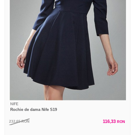
NIFE
Rochie de dama Nife S19
116,33
232,65
RON
RON