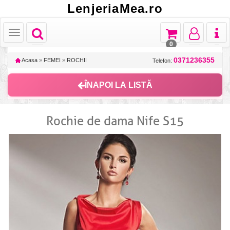
LenjeriaMea.ro
Toggle
Toggle
Toggle
Toggl
Toggle
navigation
navigation
navigation
naviga
navigation
0
0371236355
Acasa
»
FEMEI
»
ROCHII
Telefon:
ÎNAPOI LA LISTĂ
Rochie de dama Nife S15