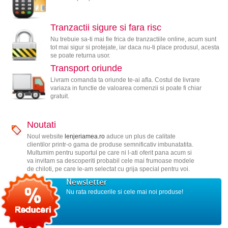
Tranzactii sigure si fara risc
Nu trebuie sa-ti mai fie frica de tranzactiile online, acum sunt
tot mai sigur si protejate, iar daca nu-ti place produsul, acesta
se poate returna usor.
Transport oriunde
Livram comanda ta oriunde te-ai afla. Costul de livrare
variaza in functie de valoarea comenzii si poate fi chiar
gratuit.
Noutati
Noul website
lenjeriamea.ro
aduce un plus de calitate
clientilor printr-o gama de produse semnificativ imbunatatita.
Multumim pentru suportul pe care ni l-ati oferit pana acum si
va invitam sa descoperiti probabil cele mai frumoase modele
de chiloti, pe care le-am selectat cu grija special pentru voi.
Newsletter
Nu rata reducerile si cele mai noi produse!