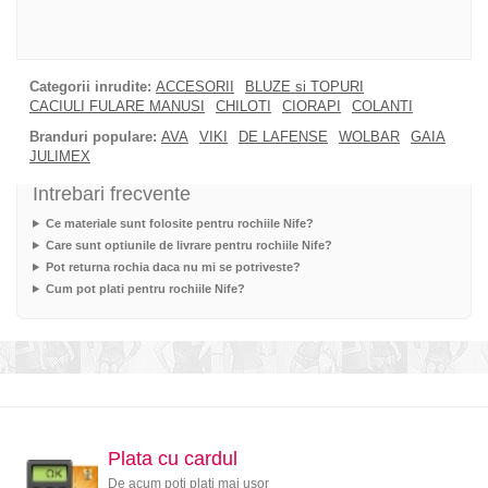
Categorii inrudite:
ACCESORII
BLUZE si TOPURI
CACIULI FULARE MANUSI
CHILOTI
CIORAPI
COLANTI
Branduri populare:
AVA
VIKI
DE LAFENSE
WOLBAR
GAIA
JULIMEX
Intrebari frecvente
Ce materiale sunt folosite pentru rochiile Nife?
Care sunt optiunile de livrare pentru rochiile Nife?
Pot returna rochia daca nu mi se potriveste?
Cum pot plati pentru rochiile Nife?
Plata cu cardul
De acum poti plati mai usor