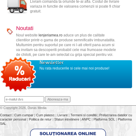
Livram comanda ta oriunde te-ai afla. Costul de livrare
variaza in functie de valoarea comenzii si poate fi chiar
gratuit.
Noutati
Noul website
lenjeriamea.ro
aduce un plus de calitate
clientilor printr-o gama de produse semnificativ imbunatatita.
Multumim pentru suportul pe care ni l-ati oferit pana acum si
va invitam sa descoperiti probabil cele mai frumoase modele
de chiloti, pe care le-am selectat cu grija special pentru voi.
Newsletter
Nu rata reducerile si cele mai noi produse!
© Copyright 2026, Duras Media
Contact
|
Cum cumpar
|
Cum platesc
|
Livrare
|
Termeni si conditii
|
Prelucrarea datelor cu
caracter personal
|
Politica de retur
|
Sfaturi intretinere
|
ANPC
|
Platforma SOL
|
Platforma
SAL