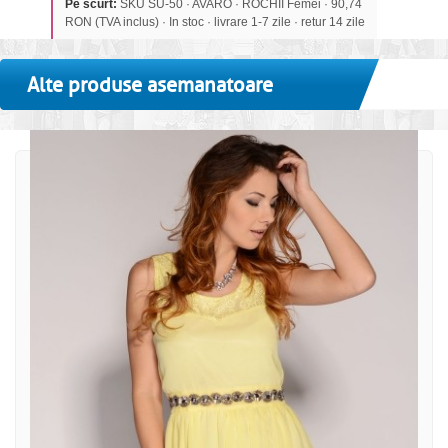
Pe scurt:
SKU SU-50 · AVARO · ROCHII Femei · 90,74
RON (TVA inclus) · In stoc · livrare 1-7 zile · retur 14 zile
Alte produse asemanatoare