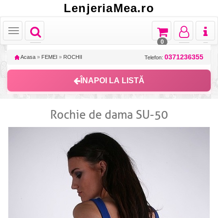
LenjeriaMea.ro
Toggle
Toggle
Toggle
Toggl
Toggle
navigation
navigation
navigation
naviga
navigation
0
0371236355
Acasa
»
FEMEI
»
ROCHII
Telefon:
ÎNAPOI LA LISTĂ
Rochie de dama SU-50