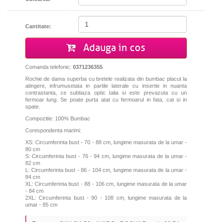
Cantitate:
Adauga in cos
Comanda telefonic:
0371236355
Rochie de dama superba cu bretele realizata din bumbac placut la
atingere, infrumusetata in partile laterale cu insertie in nuanta
contrastanta, ce subtiaza optic talia si este prevazuta cu un
fermoar lung. Se poate purta atat cu fermoarul in fata, cat si in
spate.
Compozitie: 100% Bumbac
Corespondenta marimi:
XS: Circumferinta bust - 70 - 88 cm, lungime masurata de la umar -
80 cm
S: Circumferinta bust - 76 - 94 cm, lungime masurata de la umar -
82 cm
L: Circumferinta bust - 86 - 104 cm, lungime masurata de la umar -
84 cm
XL: Circumferinta bust - 88 - 106 cm, lungime masurata de la umar
- 84 cm
2XL: Circumferinta bust - 90 - 108 cm, lungime masurata de la
umar - 85 cm