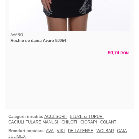
AVARO
Rochie de dama Avaro 83064
90,74
RON
Categorii inrudite:
ACCESORII
BLUZE si TOPURI
CACIULI FULARE MANUSI
CHILOTI
CIORAPI
COLANTI
Branduri populare:
AVA
VIKI
DE LAFENSE
WOLBAR
GAIA
JULIMEX