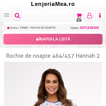
LenjeriaMea.ro
Toggle
Toggle
Toggle
Toggl
Toggle
navigation
navigation
navigation
naviga
navigation
0
0371236355
Acasa
»
FEMEI
»
ROCHII DE NOAPTE
Telefon:
ÎNAPOI LA LISTĂ
Rochie de noapte 464/457 Hannah 2