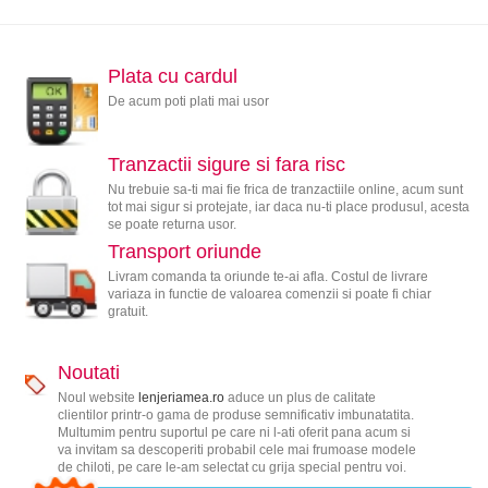
Plata cu cardul
De acum poti plati mai usor
Tranzactii sigure si fara risc
Nu trebuie sa-ti mai fie frica de tranzactiile online, acum sunt
tot mai sigur si protejate, iar daca nu-ti place produsul, acesta
se poate returna usor.
Transport oriunde
Livram comanda ta oriunde te-ai afla. Costul de livrare
variaza in functie de valoarea comenzii si poate fi chiar
gratuit.
Noutati
Noul website
lenjeriamea.ro
aduce un plus de calitate
clientilor printr-o gama de produse semnificativ imbunatatita.
Multumim pentru suportul pe care ni l-ati oferit pana acum si
va invitam sa descoperiti probabil cele mai frumoase modele
de chiloti, pe care le-am selectat cu grija special pentru voi.