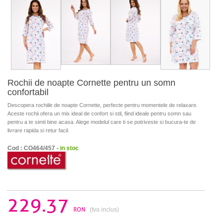
Rochii de noapte Cornette pentru un somn
confortabil
Descopera rochiile de noapte Cornette, perfecte pentru momentele de relaxare.
Aceste rochii ofera un mix ideal de confort si stil, fiind ideale pentru somn sau
pentru a te simti bine acasa. Alege modelul care ti se potriveste si bucura-te de
livrare rapida si retur facil.
Cod : CO464/457 -
in stoc
229.37
RON
(tva inclus)