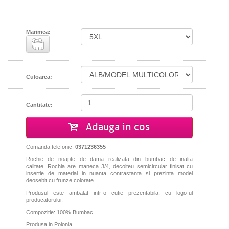
Marimea:
Culoarea:
Cantitate:
Adauga in cos
Comanda telefonic:
0371236355
Rochie de noapte de dama realizata din bumbac de inalta
calitate. Rochia are maneca 3/4, decolteu semicircular finisat cu
insertie de material in nuanta contrastanta si prezinta model
deosebit cu frunze colorate.
Produsul este ambalat intr-o cutie prezentabila, cu logo-ul
producatorului.
Compozitie: 100% Bumbac
Produsa in Polonia.