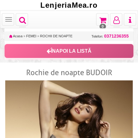
LenjeriaMea.ro
Toggle
Toggle
Toggle
Toggl
Toggle
navigation
navigation
navigation
naviga
navigation
0
0371236355
Acasa
»
FEMEI
»
ROCHII DE NOAPTE
Telefon:
ÎNAPOI LA LISTĂ
Rochie de noapte BUDOIR