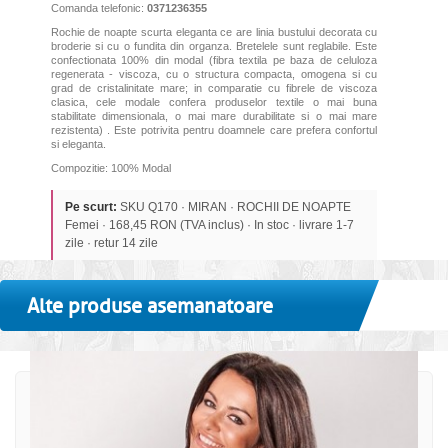
Comanda telefonic:
0371236355
Rochie de noapte scurta eleganta ce are linia bustului decorata cu
broderie si cu o fundita din organza. Bretelele sunt reglabile. Este
confectionata 100% din modal (fibra textila pe baza de celuloza
regenerata - viscoza, cu o structura compacta, omogena si cu
grad de cristalinitate mare; in comparatie cu fibrele de viscoza
clasica, cele modale confera produselor textile o mai buna
stabilitate dimensionala, o mai mare durabilitate si o mai mare
rezistenta) . Este potrivita pentru doamnele care prefera confortul
si eleganta.
Compozitie: 100% Modal
Pe scurt:
SKU Q170 · MIRAN · ROCHII DE NOAPTE
Femei · 168,45 RON (TVA inclus) · In stoc · livrare 1-7
zile · retur 14 zile
Alte produse asemanatoare