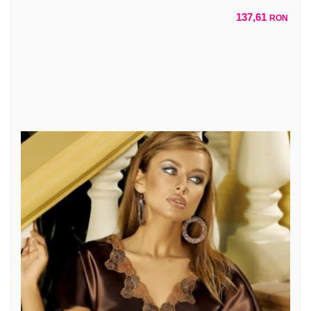
137,61
RON