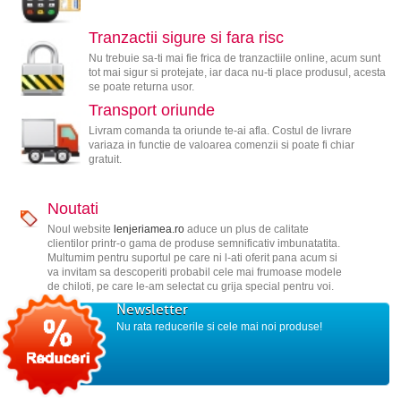
Tranzactii sigure si fara risc
Nu trebuie sa-ti mai fie frica de tranzactiile online, acum sunt
tot mai sigur si protejate, iar daca nu-ti place produsul, acesta
se poate returna usor.
Transport oriunde
Livram comanda ta oriunde te-ai afla. Costul de livrare
variaza in functie de valoarea comenzii si poate fi chiar
gratuit.
Noutati
Noul website
lenjeriamea.ro
aduce un plus de calitate
clientilor printr-o gama de produse semnificativ imbunatatita.
Multumim pentru suportul pe care ni l-ati oferit pana acum si
va invitam sa descoperiti probabil cele mai frumoase modele
de chiloti, pe care le-am selectat cu grija special pentru voi.
Newsletter
Nu rata reducerile si cele mai noi produse!