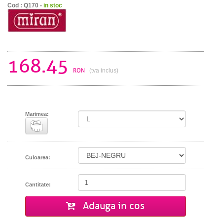
Cod : Q170 -
in stoc
168.45
RON
(tva inclus)
Marimea:
Culoarea:
Cantitate:
Adauga in cos