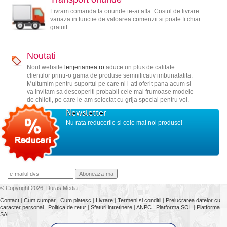
Livram comanda ta oriunde te-ai afla. Costul de livrare
variaza in functie de valoarea comenzii si poate fi chiar
gratuit.
Noutati
Noul website
lenjeriamea.ro
aduce un plus de calitate
clientilor printr-o gama de produse semnificativ imbunatatita.
Multumim pentru suportul pe care ni l-ati oferit pana acum si
va invitam sa descoperiti probabil cele mai frumoase modele
de chiloti, pe care le-am selectat cu grija special pentru voi.
Newsletter
Nu rata reducerile si cele mai noi produse!
© Copyright 2026, Duras Media
Contact
|
Cum cumpar
|
Cum platesc
|
Livrare
|
Termeni si conditii
|
Prelucrarea datelor cu
caracter personal
|
Politica de retur
|
Sfaturi intretinere
|
ANPC
|
Platforma SOL
|
Platforma
SAL