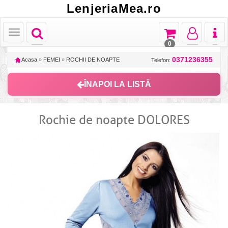
LenjeriaMea.ro
Toggle
Toggle
Toggle
Toggl
Toggle
navigation
navigation
navigation
naviga
navigation
0
0371236355
Acasa
»
FEMEI
»
ROCHII DE NOAPTE
Telefon:
ÎNAPOI LA LISTĂ
Rochie de noapte DOLORES