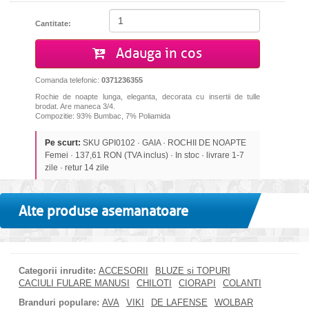
Cantitate:
Adauga in cos
Comanda telefonic:
0371236355
Rochie de noapte lunga, eleganta, decorata cu insertii de tulle
brodat. Are maneca 3/4.
Compozitie: 93% Bumbac, 7% Poliamida
Pe scurt:
SKU GPI0102 · GAIA · ROCHII DE NOAPTE
Femei · 137,61 RON (TVA inclus) · In stoc · livrare 1-7
zile · retur 14 zile
Alte produse asemanatoare
Categorii inrudite:
ACCESORII
BLUZE si TOPURI
CACIULI FULARE MANUSI
CHILOTI
CIORAPI
COLANTI
Branduri populare:
AVA
VIKI
DE LAFENSE
WOLBAR