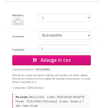
Marimea:
Culoarea:
Cantitate:
Adauga in cos
Comanda telefonic:
0371236355
Rochie de noapte de dama realizata din bumbac de inalta calitate.
Rochia are maneca scurta raglan din dantela seducatoare cu motiv
floral si decolteu in V.
Compozitie: 100% Bumbac
Pe scurt:
SKU LU101 · LUNA · ROCHII DE NOAPTE
Femei · 75,01 RON (TVA inclus) · In stoc · livrare 1-7
zile · retur 14 zile