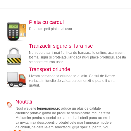
Plata cu cardul
De acum poti plati mai usor
Tranzactii sigure si fara risc
Nu trebuie sa-ti mai fie frica de tranzactiile online, acum sunt
tot mai sigur si protejate, iar daca nu-ti place produsul, acesta
se poate returna usor.
Transport oriunde
Livram comanda ta oriunde te-ai afla. Costul de livrare
variaza in functie de valoarea comenzii si poate fi chiar
gratuit.
Noutati
Noul website
lenjeriamea.ro
aduce un plus de calitate
clientilor printr-o gama de produse semnificativ imbunatatita.
Multumim pentru suportul pe care ni l-ati oferit pana acum si
va invitam sa descoperiti probabil cele mai frumoase modele
de chiloti, pe care le-am selectat cu grija special pentru voi.