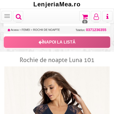
LenjeriaMea.ro
Toggle
Toggle
Toggle
Toggl
Toggle
navigation
navigation
navigation
naviga
navigation
0
0371236355
Acasa
»
FEMEI
»
ROCHII DE NOAPTE
Telefon:
ÎNAPOI LA LISTĂ
Rochie de noapte Luna 101