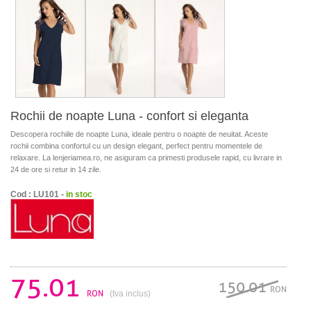
Rochii de noapte Luna - confort si eleganta
Descopera rochiile de noapte Luna, ideale pentru o noapte de neuitat. Aceste
rochii combina confortul cu un design elegant, perfect pentru momentele de
relaxare. La lenjeriamea.ro, ne asiguram ca primesti produsele rapid, cu livrare in
24 de ore si retur in 14 zile.
Cod : LU101 -
in stoc
75.01
150.01
RON
RON
(tva inclus)