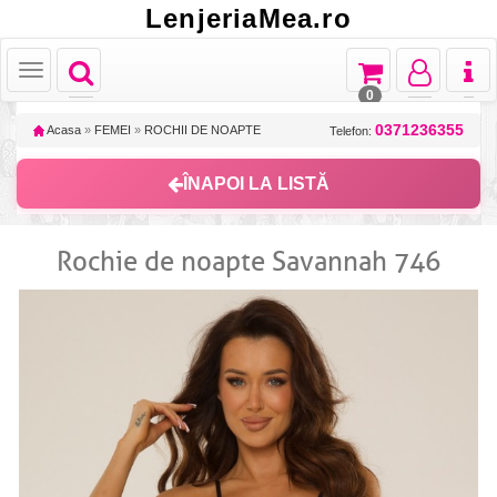
LenjeriaMea.ro
Toggle
Toggle
Toggle
Toggl
Toggle
navigation
navigation
navigation
naviga
navigation
0
0371236355
Acasa
»
FEMEI
»
ROCHII DE NOAPTE
Telefon:
ÎNAPOI LA LISTĂ
Rochie de noapte Savannah 746