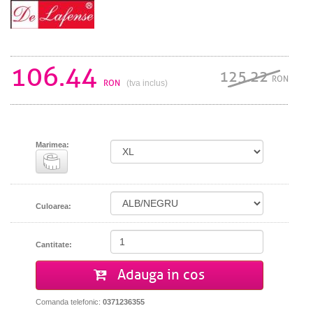
106.44
125.22
RON
RON
(tva inclus)
Marimea:
Culoarea:
Cantitate:
Adauga in cos
Comanda telefonic:
0371236355