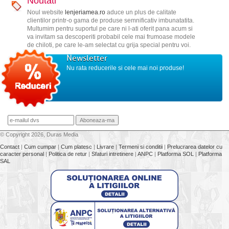
Noutati
Noul website
lenjeriamea.ro
aduce un plus de calitate
clientilor printr-o gama de produse semnificativ imbunatatita.
Multumim pentru suportul pe care ni l-ati oferit pana acum si
va invitam sa descoperiti probabil cele mai frumoase modele
de chiloti, pe care le-am selectat cu grija special pentru voi.
Newsletter
Nu rata reducerile si cele mai noi produse!
© Copyright 2026, Duras Media
Contact
|
Cum cumpar
|
Cum platesc
|
Livrare
|
Termeni si conditii
|
Prelucrarea datelor cu
caracter personal
|
Politica de retur
|
Sfaturi intretinere
|
ANPC
|
Platforma SOL
|
Platforma
SAL