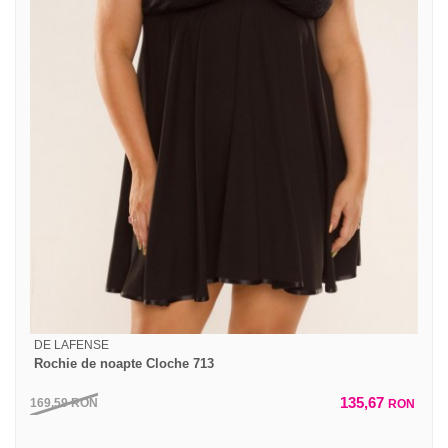
DE LAFENSE
Rochie de noapte Cloche 713
135,67
169,59
RON
RON