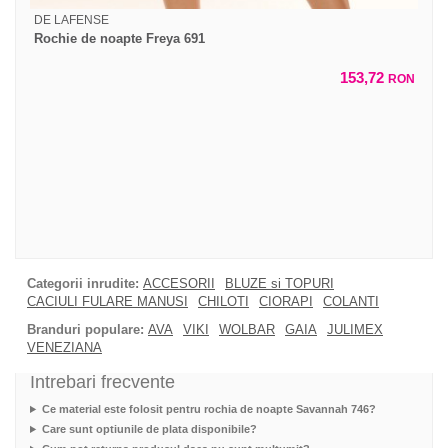
DE LAFENSE
Rochie de noapte Freya 691
153,72
RON
Categorii inrudite:
ACCESORII
BLUZE si TOPURI
CACIULI FULARE MANUSI
CHILOTI
CIORAPI
COLANTI
Branduri populare:
AVA
VIKI
WOLBAR
GAIA
JULIMEX
VENEZIANA
Intrebari frecvente
Ce material este folosit pentru rochia de noapte Savannah 746?
Care sunt optiunile de plata disponibile?