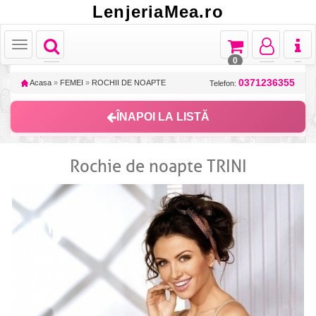
LenjeriaMea.ro
Toggle
Toggle
Toggle
Toggl
Toggle
navigation
navigation
navigation
naviga
navigation
0
0371236355
Acasa
»
FEMEI
»
ROCHII DE NOAPTE
Telefon:
ÎNAPOI LA LISTĂ
Rochie de noapte TRINI