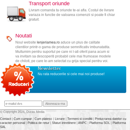
Transport oriunde
Livram comanda ta oriunde te-ai afla. Costul de livrare
variaza in functie de valoarea comenzii si poate fi chiar
gratuit.
Noutati
Noul website
lenjeriamea.ro
aduce un plus de calitate
clientilor printr-o gama de produse semnificativ imbunatatita.
Multumim pentru suportul pe care ni l-ati oferit pana acum si
va invitam sa descoperiti probabil cele mai frumoase modele
de chiloti, pe care le-am selectat cu grija special pentru voi.
Newsletter
Nu rata reducerile si cele mai noi produse!
© Copyright 2026, Duras Media
Contact
|
Cum cumpar
|
Cum platesc
|
Livrare
|
Termeni si conditii
|
Prelucrarea datelor cu
caracter personal
|
Politica de retur
|
Sfaturi intretinere
|
ANPC
|
Platforma SOL
|
Platforma
SAL