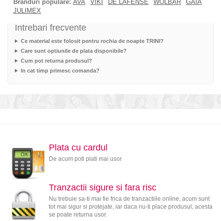
Branduri populare:
AVA
VIKI
DE LAFENSE
WOLBAR
GAIA
JULIMEX
Intrebari frecvente
Ce material este folosit pentru rochia de noapte TRINI?
Care sunt optiunile de plata disponibile?
Cum pot returna produsul?
In cat timp primesc comanda?
Plata cu cardul
De acum poti plati mai usor
Tranzactii sigure si fara risc
Nu trebuie sa-ti mai fie frica de tranzactiile online, acum sunt
tot mai sigur si protejate, iar daca nu-ti place produsul, acesta
se poate returna usor.