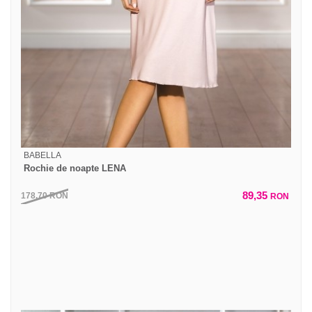
BABELLA
Rochie de noapte LENA
89,35
178,70
RON
RON