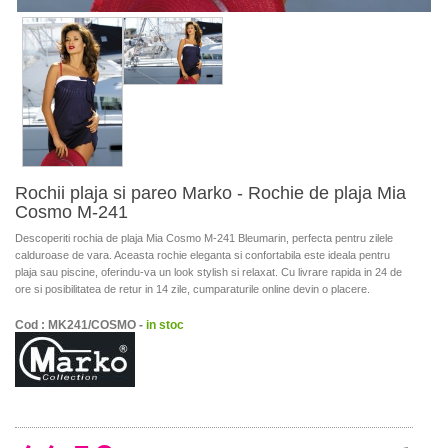
Rochii plaja si pareo Marko - Rochie de plaja Mia
Cosmo M-241
Descoperiti rochia de plaja Mia Cosmo M-241 Bleumarin, perfecta pentru zilele
calduroase de vara. Aceasta rochie eleganta si confortabila este ideala pentru
plaja sau piscine, oferindu-va un look stylish si relaxat. Cu livrare rapida in 24 de
ore si posibilitatea de retur in 14 zile, cumparaturile online devin o placere.
Cod : MK241/COSMO -
in stoc