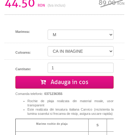
44.50
89.00
RON
RON
(tva inclus)
Marimea:
Culoarea:
Cantitate:
Adauga in cos
Comanda telefonic:
0371236355
Rochie de plaja realizata din material moale, usor
transparent
Este realizata din tesatura italiana Carvico (
rezistenta la
lumina soarelui
si
frecarea
de
nisip,
asigura uscare rapida
)
Marime rochie de plaja
S
M