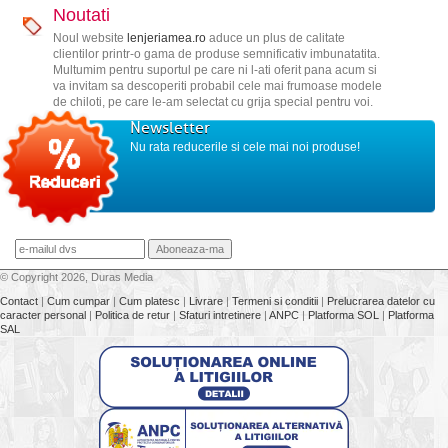
Noutati
Noul website
lenjeriamea.ro
aduce un plus de calitate
clientilor printr-o gama de produse semnificativ imbunatatita.
Multumim pentru suportul pe care ni l-ati oferit pana acum si
va invitam sa descoperiti probabil cele mai frumoase modele
de chiloti, pe care le-am selectat cu grija special pentru voi.
Newsletter
Nu rata reducerile si cele mai noi produse!
© Copyright 2026, Duras Media
Contact
|
Cum cumpar
|
Cum platesc
|
Livrare
|
Termeni si conditii
|
Prelucrarea datelor cu
caracter personal
|
Politica de retur
|
Sfaturi intretinere
|
ANPC
|
Platforma SOL
|
Platforma
SAL