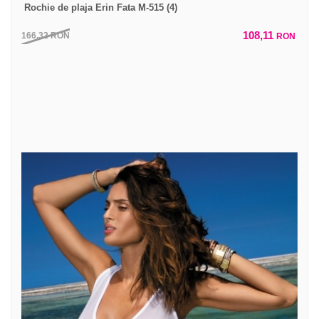
Rochie de plaja Erin Fata M-515 (4)
108,11
166,32
RON
RON