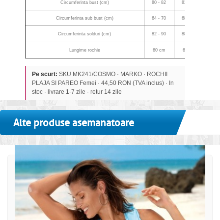
Circumferinta bust (cm)
80 - 82
83 - 85
86 
Circumferinta sub bust (cm)
64 - 70
68 - 74
72 
Circumferinta solduri (cm)
82 - 90
88 - 94
92 
Lungime rochie
60 cm
61 cm
62
Pe scurt:
SKU MK241/COSMO · MARKO · ROCHII
PLAJA SI PAREO Femei · 44,50 RON (TVA inclus) · In
stoc · livrare 1-7 zile · retur 14 zile
Alte produse asemanatoare