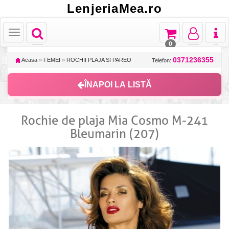
LenjeriaMea.ro
Toggle
Toggle
Toggle
Toggl
Toggle
navigation
navigation
navigation
naviga
navigation
0
0371236355
Acasa
»
FEMEI
»
ROCHII PLAJA SI PAREO
Telefon:
ÎNAPOI LA LISTĂ
Rochie de plaja Mia Cosmo M-241
Bleumarin (207)