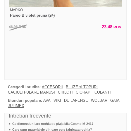
MARKO
Pareo B violet pruna (24)
23,48
46,96
RON
RON
Categorii inrudite:
ACCESORII
BLUZE si TOPURI
CACIULI FULARE MANUSI
CHILOTI
CIORAPI
COLANTI
Branduri populare:
AVA
VIKI
DE LAFENSE
WOLBAR
GAIA
JULIMEX
Intrebari frecvente
Ce dimensiuni are rochia de plaja Mia Cosmo M-241?
Care sunt materialele din care este fabricata rochia?