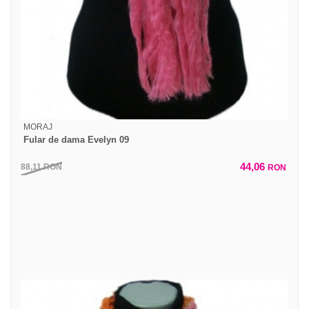
MORAJ
Fular de dama Evelyn 09
44,06
88,11
RON
RON