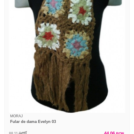
MORAJ
Fular de dama Evelyn 03
44,06
88,11
RON
RON