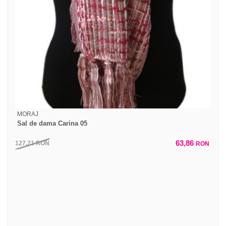
MORAJ
Sal de dama Carina 05
63,86
127,71
RON
RON