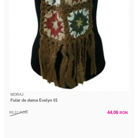
MORAJ
Fular de dama Evelyn 01
44,06
88,11
RON
RON