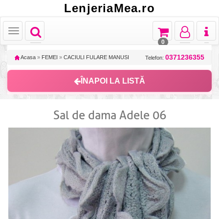
LenjeriaMea.ro
Toggle
Toggle
Toggle
Toggl
Toggle
navigation
navigation
navigation
naviga
navigation
0
0371236355
Acasa
»
FEMEI
»
CACIULI FULARE MANUSI
Telefon:
ÎNAPOI LA LISTĂ
Sal de dama Adele 06