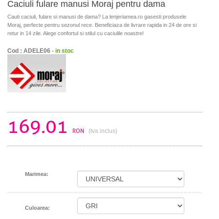
Caciuli fulare manusi Moraj pentru dama
Cauti caciuli, fulare si manusi de dama? La lenjeriamea.ro gasesti produsele
Moraj, perfecte pentru sezonul rece. Beneficiaza de livrare rapida in 24 de ore si
retur in 14 zile. Alege confortul si stilul cu caciulile noastre!
Cod : ADELE06 -
in stoc
169.01
RON
(tva inclus)
Marimea:
Culoarea: