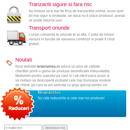
Tranzactii sigure si fara risc
Nu trebuie sa-ti mai fie frica de tranzactiile online, acum sunt
tot mai sigur si protejate, iar daca nu-ti place produsul, acesta
se poate returna usor.
Transport oriunde
Livram comanda ta oriunde te-ai afla. Costul de livrare
variaza in functie de valoarea comenzii si poate fi chiar
gratuit.
Noutati
Noul website
lenjeriamea.ro
aduce un plus de calitate
clientilor printr-o gama de produse semnificativ imbunatatita.
Multumim pentru suportul pe care ni l-ati oferit pana acum si
va invitam sa descoperiti probabil cele mai frumoase modele
de chiloti, pe care le-am selectat cu grija special pentru voi.
Newsletter
Nu rata reducerile si cele mai noi produse!