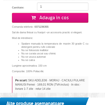
Cantitate:
Adauga in cos
Comanda telefonic:
0371236355
Sal de dama finisat cu franjuri -un accesoriu practic si elegant.
Mod de intretinere:
Spalare manuala la temperatura de maxim 30
grade C cu
detergent pentru rufe colorate
Nu se foloseste inalbitor
Nu se curata uscat sau chimic
Nu se usuca automat
Nu se calca
Lungime aproximativa: 150 cm
Compozitie: 100% Poliacrilic
Pe scurt:
SKU ADELE06 · MORAJ · CACIULI FULARE
MANUSI Femei · 169,01 RON (TVA inclus) · In stoc ·
livrare 1-7 zile · retur 14 zile
Alte produse asemanatoare