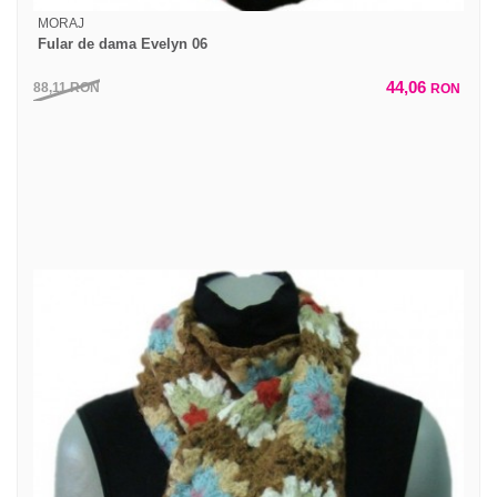
MORAJ
Fular de dama Evelyn 06
44,06
88,11
RON
RON