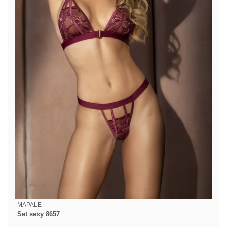
MAPALE
Set sexy 8657