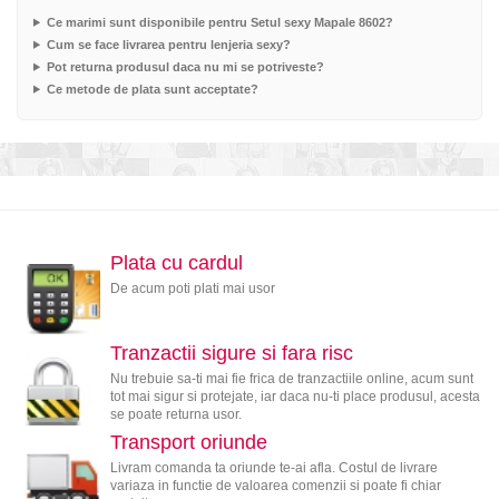
Ce marimi sunt disponibile pentru Setul sexy Mapale 8602?
Cum se face livrarea pentru lenjeria sexy?
Pot returna produsul daca nu mi se potriveste?
Ce metode de plata sunt acceptate?
Plata cu cardul
De acum poti plati mai usor
Tranzactii sigure si fara risc
Nu trebuie sa-ti mai fie frica de tranzactiile online, acum sunt
tot mai sigur si protejate, iar daca nu-ti place produsul, acesta
se poate returna usor.
Transport oriunde
Livram comanda ta oriunde te-ai afla. Costul de livrare
variaza in functie de valoarea comenzii si poate fi chiar