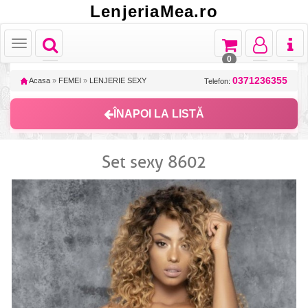
LenjeriaMea.ro
Toggle
Toggle
Toggle
Toggl
Toggle
navigation
navigation
navigation
naviga
navigation
0
0371236355
Acasa
»
FEMEI
»
LENJERIE SEXY
Telefon:
ÎNAPOI LA LISTĂ
Set sexy 8602