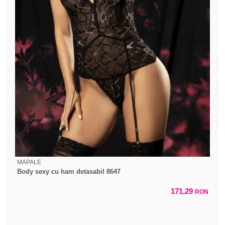
MAPALE
Body sexy cu ham detasabil 8647
171,29
RON