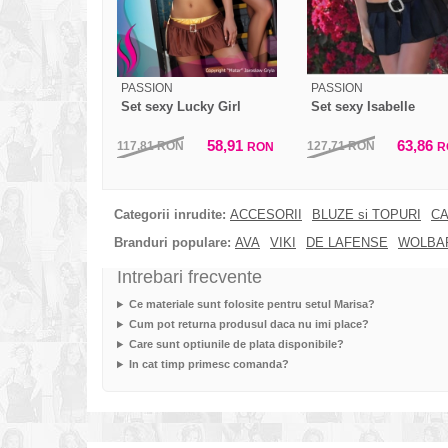
PASSION
PASSION
Set sexy Lucky Girl
Set sexy Isabelle
58,91
63,86
117,81
RON
127,71
RON
RON
R
Categorii inrudite:
ACCESORII
BLUZE si TOPURI
CA
Branduri populare:
AVA
VIKI
DE LAFENSE
WOLBA
Intrebari frecvente
Ce materiale sunt folosite pentru setul Marisa?
Cum pot returna produsul daca nu imi place?
Care sunt optiunile de plata disponibile?
In cat timp primesc comanda?