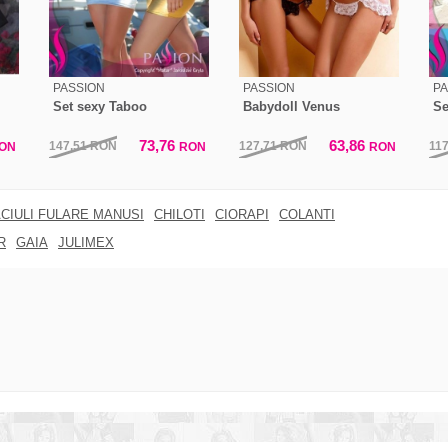
PASSION
PASSION
PA
Set sexy Taboo
Babydoll Venus
Se
73,76
63,86
147,51
RON
127,71
RON
11
ON
RON
RON
CIULI FULARE MANUSI
CHILOTI
CIORAPI
COLANTI
R
GAIA
JULIMEX