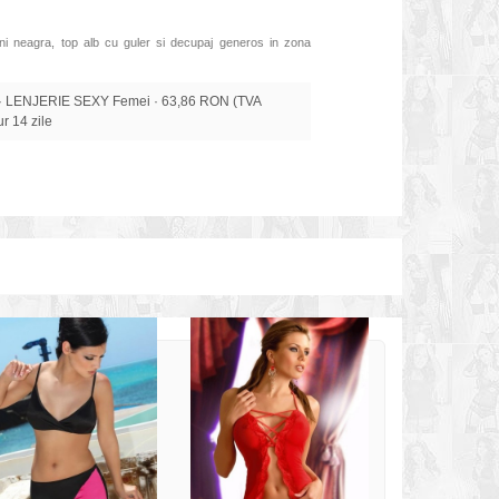
ni neagra, top alb cu guler si decupaj generos in zona
 LENJERIE SEXY Femei · 63,86 RON (TVA
tur 14 zile