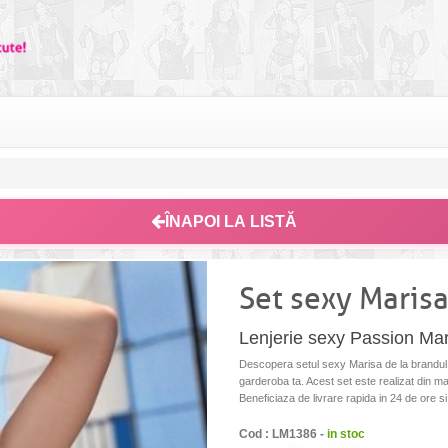
ÎNAPOI LA LISTĂ
Set sexy Maris
Lenjerie sexy Passion Ma
Descopera setul sexy Marisa de la brandul 
garderoba ta. Acest set este realizat din mat
Beneficiaza de livrare rapida in 24 de ore si 
Cod : LM1386 -
in stoc