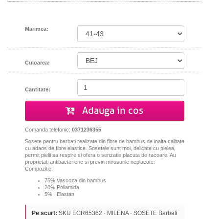
Marimea:
Culoarea:
Cantitate:
Adauga in cos
Comanda telefonic:
0371236355
Sosete pentru barbati realizate din fibre de bambus de inalta calitate
cu adaos de fibre elastice. Sosetele sunt moi, delicate cu pielea,
permit pielii sa respire si ofera o senzatie placuta de racoare. Au
proprietati antibacteriene si previn mirosurile neplacute.
Compozitie:
75% Vascoza din bambus
20% Poliamida
5% Elastan
Pe scurt:
SKU ECR65362 · MILENA · SOSETE Barbati