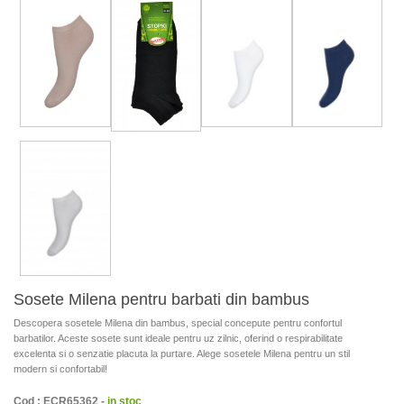
Sosete Milena pentru barbati din bambus
Descopera sosetele Milena din bambus, special concepute pentru confortul
barbatilor. Aceste sosete sunt ideale pentru uz zilnic, oferind o respirabilitate
excelenta si o senzatie placuta la purtare. Alege sosetele Milena pentru un stil
modern si confortabil!
Cod : ECR65362 -
in stoc