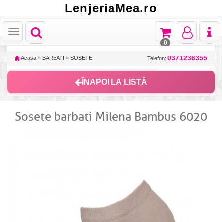
LenjeriaMea.ro
Toggle
Toggle
Toggle
Toggl
Toggle
navigation
navigation
navigation
naviga
navigation
0
0371236355
Acasa
»
BARBATI
»
SOSETE
Telefon:
ÎNAPOI LA LISTĂ
Sosete barbati Milena Bambus 6020