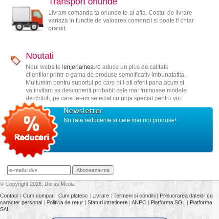
Transport oriunde
Livram comanda ta oriunde te-ai afla. Costul de livrare
variaza in functie de valoarea comenzii si poate fi chiar
gratuit.
Noutati
Noul website
lenjeriamea.ro
aduce un plus de calitate
clientilor printr-o gama de produse semnificativ imbunatatita.
Multumim pentru suportul pe care ni l-ati oferit pana acum si
va invitam sa descoperiti probabil cele mai frumoase modele
de chiloti, pe care le-am selectat cu grija special pentru voi.
Newsletter
Nu rata reducerile si cele mai noi produse!
© Copyright 2026, Duras Media
Contact
|
Cum cumpar
|
Cum platesc
|
Livrare
|
Termeni si conditii
|
Prelucrarea datelor cu
caracter personal
|
Politica de retur
|
Sfaturi intretinere
|
ANPC
|
Platforma SOL
|
Platforma
SAL