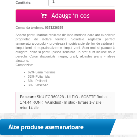
Cantitate:
Adauga in cos
Comanda telefonic:
0371236355
Sosete pentru barbati realizate din lana merinos care are excelente
proprietati de izolare termica. Sosetele regleaza perfect
temperatura corpului - protejeaza impotriva pierderilor de caldura in
timpul iernii si supraincalzire in timpul verii. Sunt moi si placute la
atingere, chiar si pentru pielea sensibila. In pret sunt incluse doua
perechi.
Culori disponibile: negru, grafit, albastru jeans - alese
aleatoriu.
Compozitie:
62% Lana merinos
32% Poliamida
3% Poliacril
3% Vascoza
Pe scurt:
SKU ECR60828 · ULPIO · SOSETE Barbati ·
174,44 RON (TVA inclus) · In stoc · livrare 1-7 zile ·
retur 14 zile
Alte produse asemanatoare