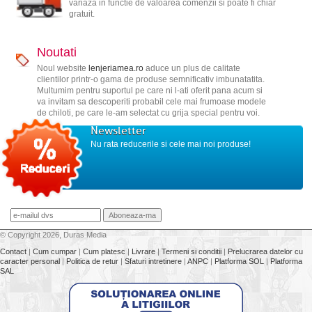
variaza in functie de valoarea comenzii si poate fi chiar
gratuit.
Noutati
Noul website
lenjeriamea.ro
aduce un plus de calitate
clientilor printr-o gama de produse semnificativ imbunatatita.
Multumim pentru suportul pe care ni l-ati oferit pana acum si
va invitam sa descoperiti probabil cele mai frumoase modele
de chiloti, pe care le-am selectat cu grija special pentru voi.
Newsletter
Nu rata reducerile si cele mai noi produse!
© Copyright 2026, Duras Media
Contact
|
Cum cumpar
|
Cum platesc
|
Livrare
|
Termeni si conditii
|
Prelucrarea datelor cu
caracter personal
|
Politica de retur
|
Sfaturi intretinere
|
ANPC
|
Platforma SOL
|
Platforma
SAL