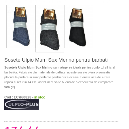
Sosete Ulpio Mum Sox Merino pentru barbati
Sosetele Ulpio Mum Sox Merino
sunt alegerea ideala pentru confortul zilnic al
barbatilor. Fabricate din materiale de calitate, aceste sosete ofera o senzatie
placuta la purtare si sunt perfecte pentru orice ocazie. Beneficiaza de livrare
rapida si retur in 14 zile, astfel incat sa te bucuri de o experienta de cumparare
fara griji.
Cod : ECR60828 -
in stoc