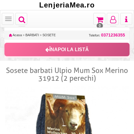
LenjeriaMea.ro
Toggle
Toggle
Toggle
Toggl
Toggle
navigation
navigation
navigation
naviga
navigation
0
0371236355
Acasa
»
BARBATI
»
SOSETE
Telefon:
ÎNAPOI LA LISTĂ
Sosete barbati Ulpio Mum Sox Merino
31912 (2 perechi)