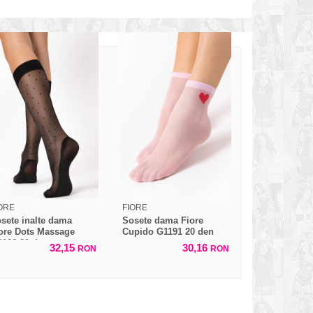
ORE
FIORE
sete inalte dama
Sosete dama Fiore
ore Dots Massage
Cupido G1191 20 den
106 20 den
32,15
30,16
RON
RON