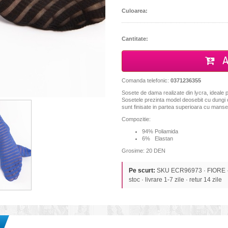
Culoarea:
Cantitate:
A
Comanda telefonic:
0371236355
Sosete de dama realizate din lycra,
ideale 
Sosetele
prezinta model deosebit cu dungi o
sunt finisate in partea superioara cu manset
Compozitie:
94% Poliamida
6% Elastan
Grosime: 20 DEN
Pe scurt:
SKU ECR96973 · FIORE · 
stoc · livrare 1-7 zile · retur 14 zile