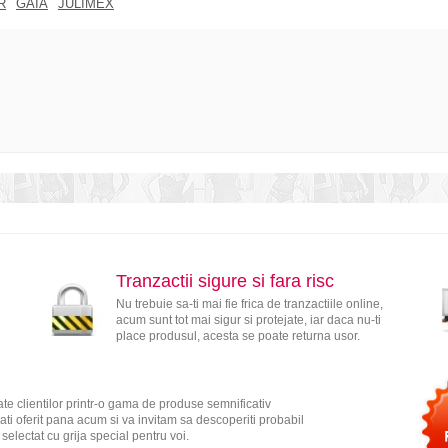
R
GAIA
JULIMEX
Tranzactii sigure si fara risc
Nu trebuie sa-ti mai fie frica de tranzactiile online,
acum sunt tot mai sigur si protejate, iar daca nu-ti
place produsul, acesta se poate returna usor.
te clientilor printr-o gama de produse semnificativ
ati oferit pana acum si va invitam sa descoperiti probabil
electat cu grija special pentru voi.