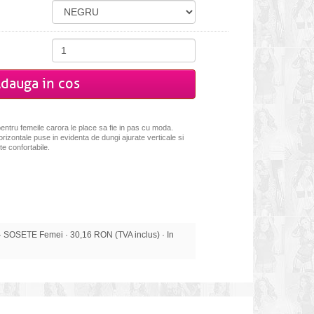
dauga in cos
pentru femeile carora le place sa fie in pas cu moda.
rizontale puse in evidenta de dungi ajurate verticale si
e confortabile.
SOSETE Femei · 30,16 RON (TVA inclus) · In