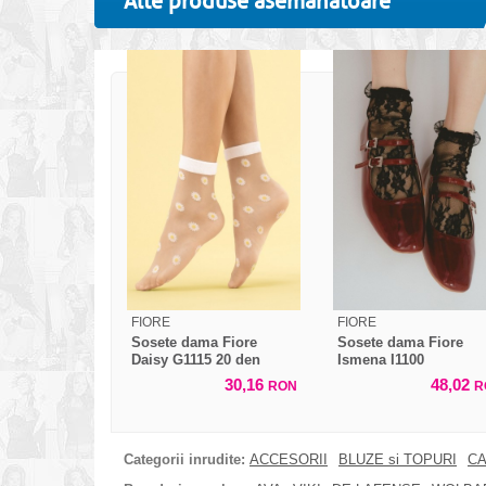
Alte produse asemanatoare
FIORE
FIORE
Sosete dama Fiore
Sosete dama Fiore
Daisy G1115 20 den
Ismena I1100
30,16
48,02
RON
R
Categorii inrudite:
ACCESORII
BLUZE si TOPURI
CA