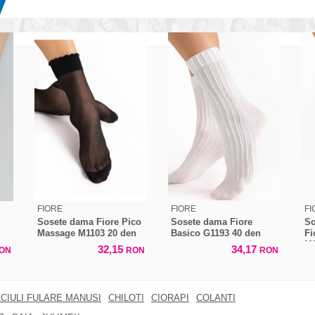
FIORE
FIORE
FI
Sosete dama Fiore Pico
Sosete dama Fiore
So
Massage M1103 20 den
Basico G1193 40 den
Fi
M2
32,15
34,17
ON
RON
RON
CIULI FULARE MANUSI
CHILOTI
CIORAPI
COLANTI