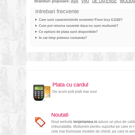
Branduri populare:
AVA
VIKI
DE LAFENSE
WOLBA
Intrebari frecvente
Care sunt caracteristicile sosetelor Fiore Izzy G1182?
Cum pot returna sosetele daca nu sunt multumit?
Ce optiuni de plata sunt disponibile?
In cat timp primesc comanda?
Plata cu cardul
De acum poti plati mai usor
Noutati
Noul website
lenjeriamea.ro
aduce un plus de calita
imbunatatita. Multumim pentru suportul pe care ni l-
cele mai frumoase modele de chiloti, pe care le-am s