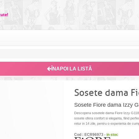
ÎNAPOI LA LISTĂ
Sosete dama Fi
Sosete Fiore dama Izzy 
Descopera sosetele dama Fiore Izzy G1182,
sosete ofera confort si eleganta, fiind perfe
retur in 14 zile, pentru o experienta de cump
Cod : ECR96973 -
in stoc