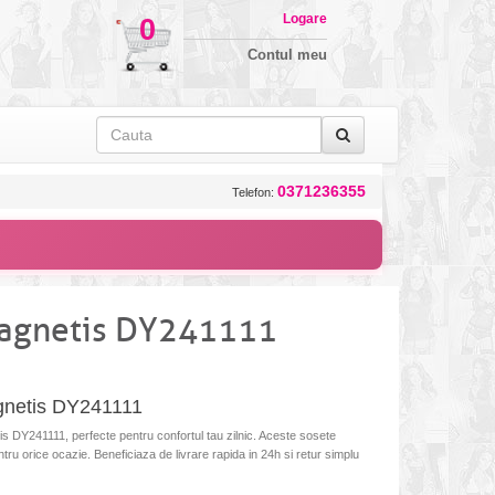
Logare
0
Contul meu
0371236355
Telefon:
Magnetis DY241111
gnetis DY241111
DY241111, perfecte pentru confortul tau zilnic. Aceste sosete
ntru orice ocazie. Beneficiaza de livrare rapida in 24h si retur simplu