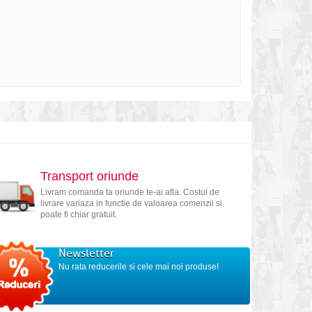
Transport oriunde
Livram comanda ta oriunde te-ai afla. Costul de
livrare variaza in functie de valoarea comenzii si
poate fi chiar gratuit.
Newsletter
Nu rata reducerile si cele mai noi produse!