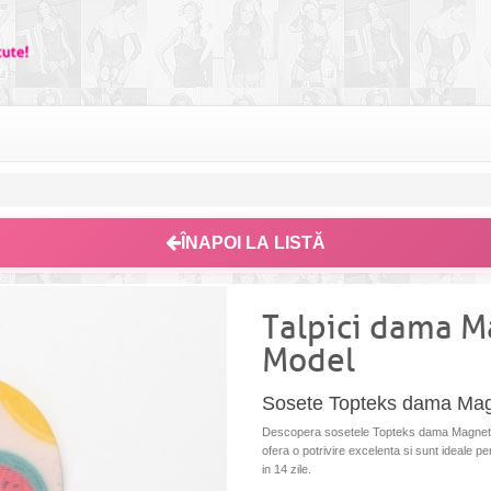
ÎNAPOI LA LISTĂ
Talpici dama 
Model
Sosete Topteks dama Ma
Descopera sosetele Topteks dama Magnetis 
ofera o potrivire excelenta si sunt ideale pe
in 14 zile.