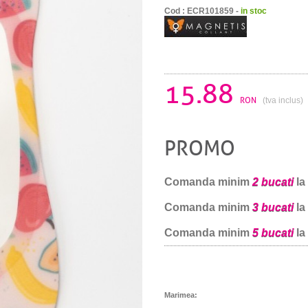
Cod : ECR101859 -
in stoc
15.88
RON
(tva inclus)
PROMO
Comanda minim
2 bucati
la
Comanda minim
3 bucati
la
Comanda minim
5 bucati
la
Marimea: