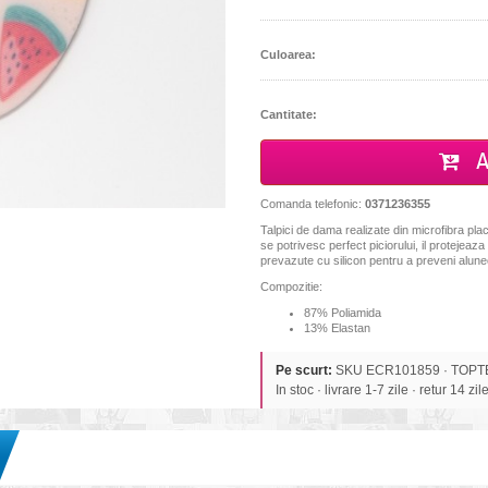
Culoarea:
Cantitate:
A
Comanda telefonic:
0371236355
Talpici de dama realizate din microfibra pla
se potrivesc perfect piciorului, il protejeaza
prevazute cu silicon pentru a preveni alun
Compozitie:
87% Poliamida
13% Elastan
Pe scurt:
SKU ECR101859 · TOPTEKS
In stoc · livrare 1-7 zile · retur 14 zil