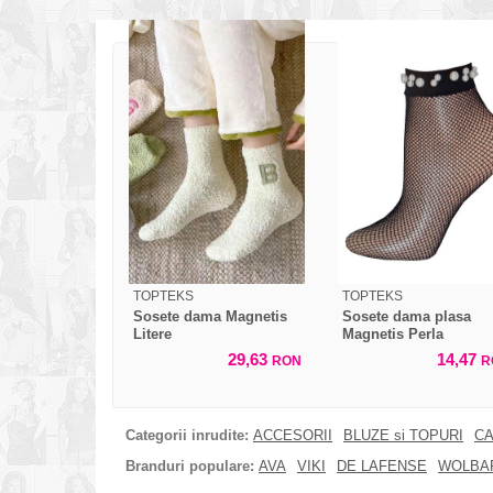
TOPTEKS
TOPTEKS
Sosete dama Magnetis
Sosete dama plasa
Litere
Magnetis Perla
29,63
14,47
RON
R
Categorii inrudite:
ACCESORII
BLUZE si TOPURI
CA
Branduri populare:
AVA
VIKI
DE LAFENSE
WOLBA