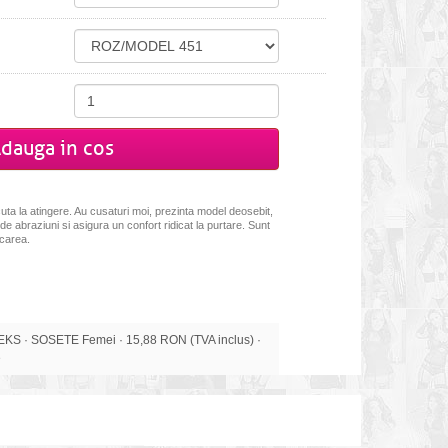
dauga in cos
cuta la atingere. Au cusaturi moi, prezinta model deosebit,
 de abraziuni si asigura un confort ridicat la purtare. Sunt
ecarea.
 · SOSETE Femei · 15,88 RON (TVA inclus) ·
e