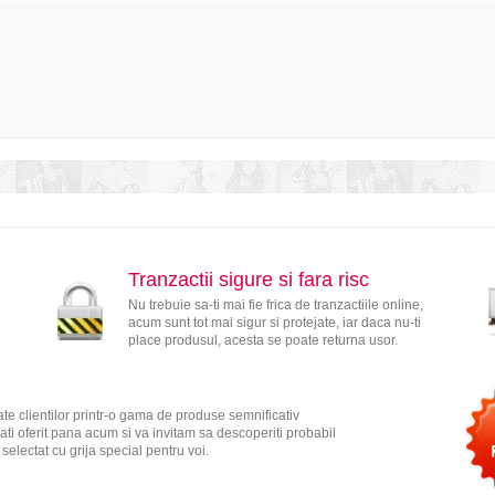
Tranzactii sigure si fara risc
Nu trebuie sa-ti mai fie frica de tranzactiile online,
acum sunt tot mai sigur si protejate, iar daca nu-ti
place produsul, acesta se poate returna usor.
te clientilor printr-o gama de produse semnificativ
ati oferit pana acum si va invitam sa descoperiti probabil
electat cu grija special pentru voi.