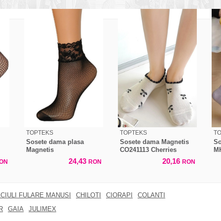
TOPTEKS
TOPTEKS
T
Sosete dama plasa
Sosete dama Magnetis
So
Magnetis
CO241113 Cherries
MH
24,43
20,16
ON
RON
RON
CIULI FULARE MANUSI
CHILOTI
CIORAPI
COLANTI
R
GAIA
JULIMEX