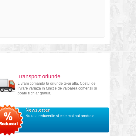
Transport oriunde
Livram comanda ta oriunde te-ai afla. Costul de
livrare variaza in functie de valoarea comenzii si
poate fi chiar gratuit.
Newsletter
Nu rata reducerile si cele mai noi produse!