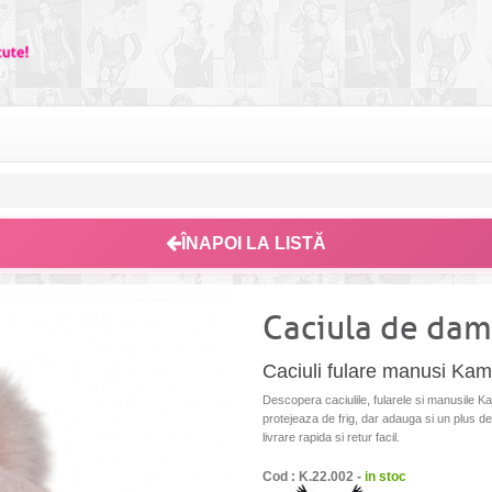
ÎNAPOI LA LISTĂ
Caciula de dam
Caciuli fulare manusi Ka
Descopera caciulile, fularele si manusile K
protejeaza de frig, dar adauga si un plus de
livrare rapida si retur facil.
Cod : K.22.002 -
in stoc