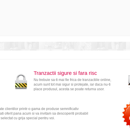
Tranzactii sigure si fara risc
Nu trebuie sa-ti mai fie frica de tranzactiile online,
acum sunt tot mai sigur si protejate, iar daca nu-ti
place produsul, acesta se poate returna usor.
te clientilor printr-o gama de produse semnificativ
ati oferit pana acum si va invitam sa descoperiti probabil
electat cu grija special pentru voi.