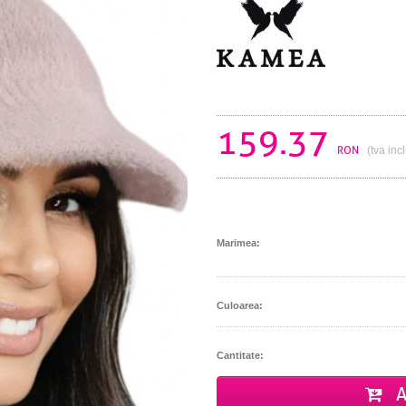
159.37
RON
(tva inc
Marimea:
Culoarea:
Cantitate:
A