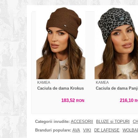
KAMEA
KAMEA
Caciula de dama Krokus
Caciula de dama Panj
183,52
216,10
RON
R
Categorii inrudite:
ACCESORII
BLUZE si TOPURI
CH
Branduri populare:
AVA
VIKI
DE LAFENSE
WOLBA