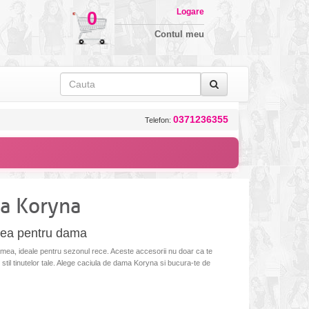
Logare
0
Contul meu
0371236355
Telefon:
a Koryna
mea pentru dama
amea, ideale pentru sezonul rece. Aceste accesorii nu doar ca te
 stil tinutelor tale. Alege caciula de dama Koryna si bucura-te de