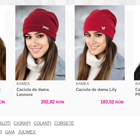
KAMEA
KAMEA
K
i
Caciula de dama
Caciula de dama Lily
Ca
Leonora
P
202,82
183,52
ON
RON
RON
ILOTI
CIORAPI
COLANTI
CORSETE
R
GAIA
JULIMEX