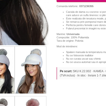
Comanda telefonic:
0371236355
Caciula de dama cu cozoroc si po
care aduce un suflu tineresc si pli
Este realizata din tesatura moale, p
S
e remarca prin pomponul mare din
Perfecta pentru femeile care doresc 
Fularul prezentat in imagini nu este 
Marime:
Universala
Compozitie: 100% Poliamida
Tara de origine: Polonia
Mod de intretinere:
Spalare manuala la temperatura ma
Nu se foloseste inalbitor
Nu se curata uscat sau chimic
Nu se usuca automat sau in apropi
Pe scurt:
SKU K.22.002 · KAMEA ·
(TVA inclus) · In stoc · livrare 1-7 zile