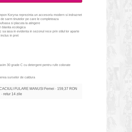
mpon Koryna reprezinta un accesoriu modern si indraznet
n de sarm tinutelor pe care le completeaza
ufoasa si placuta la atingere
 blanita ecologica
sa iasa in evidenta in sezonul rece prin stilul lor aparte
inclus in pret
xim 30 grade C cu detergent pentru rufe colorate
erea surselor de caldura
 CACIULI FULARE MANUSI Femei · 159,37 RON
 · retur 14 zile