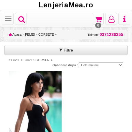
LenjeriaMea.ro
Toggle
Toggle
Toggle
Toggl
Toggle
navigation
navigation
navigation
naviga
navigation
0
0371236355
Acasa
»
FEMEI
»
CORSETE
»
Telefon:
Filtre
CORSETE marca GORSENIA
Ordonare dupa :