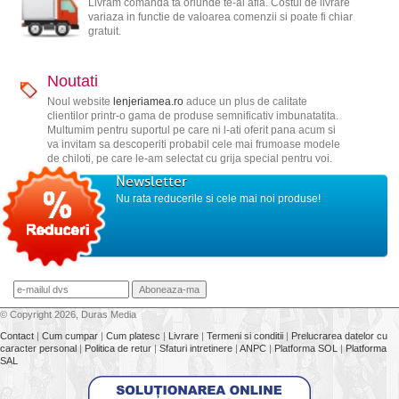
Livram comanda ta oriunde te-ai afla. Costul de livrare
variaza in functie de valoarea comenzii si poate fi chiar
gratuit.
Noutati
Noul website
lenjeriamea.ro
aduce un plus de calitate
clientilor printr-o gama de produse semnificativ imbunatatita.
Multumim pentru suportul pe care ni l-ati oferit pana acum si
va invitam sa descoperiti probabil cele mai frumoase modele
de chiloti, pe care le-am selectat cu grija special pentru voi.
Newsletter
Nu rata reducerile si cele mai noi produse!
© Copyright 2026, Duras Media
Contact
|
Cum cumpar
|
Cum platesc
|
Livrare
|
Termeni si conditii
|
Prelucrarea datelor cu
caracter personal
|
Politica de retur
|
Sfaturi intretinere
|
ANPC
|
Platforma SOL
|
Platforma
SAL