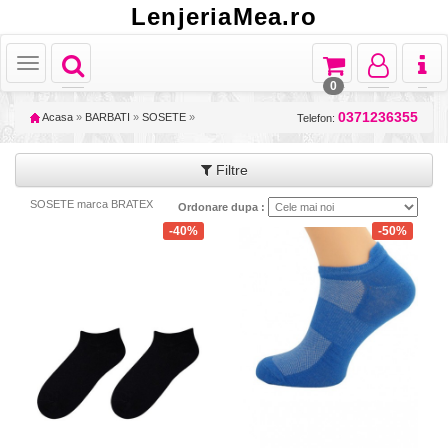
LenjeriaMea.ro
Toggle
Toggle
Toggle
Toggl
Toggle
navigation
navigation
navigation
naviga
navigation
0
0371236355
Acasa
»
BARBATI
»
SOSETE
»
Telefon:
Filtre
SOSETE marca BRATEX
Ordonare dupa :
-40%
-50%