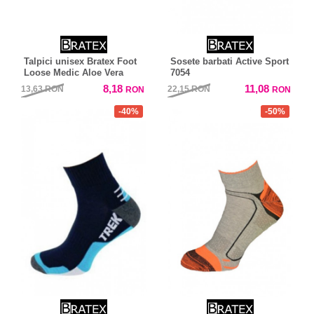
Talpici unisex Bratex Foot
Sosete barbati Active Sport
Loose Medic Aloe Vera
7054
8,18
11,08
13,63
RON
22,15
RON
RON
RON
-40%
-50%