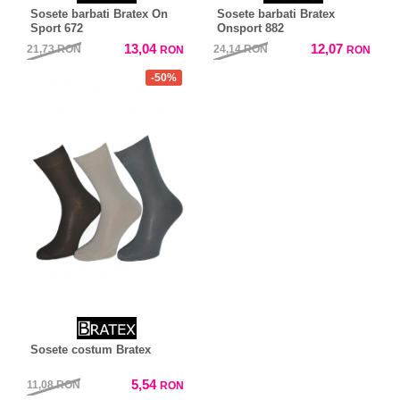
Sosete barbati Bratex On
Sosete barbati Bratex
Sport 672
Onsport 882
13,04
12,07
21,73
RON
24,14
RON
RON
RON
-50%
Sosete costum Bratex
5,54
11,08
RON
RON