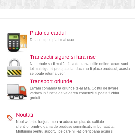
Plata cu cardul
De acum poti plati mai usor
Tranzactii sigure si fara risc
Nu trebuie sa-ti mai fie frica de tranzactiile online, acum sunt
tot mai sigur si protejate, iar daca nu-ti place produsul, acesta
se poate returna usor.
Transport oriunde
Livram comanda ta oriunde te-ai afla. Costul de livrare
variaza in functie de valoarea comenzii si poate fi chiar
gratuit.
Noutati
Noul website
lenjeriamea.ro
aduce un plus de calitate
clientilor printr-o gama de produse semnificativ imbunatatita.
Multumim pentru suportul pe care ni l-ati oferit pana acum si