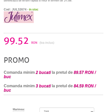
Beneficiaza de livrare rapida si retur in termen de 14 zile.
Cod : JUL32674 -
in stoc
99.52
RON
(tva inclus)
PROMO
Comanda minim
2 bucati
la pretul de
89.57 RON /
buc
Comanda minim
3 bucati
la pretul de
84.59 RON /
buc
Marimea: