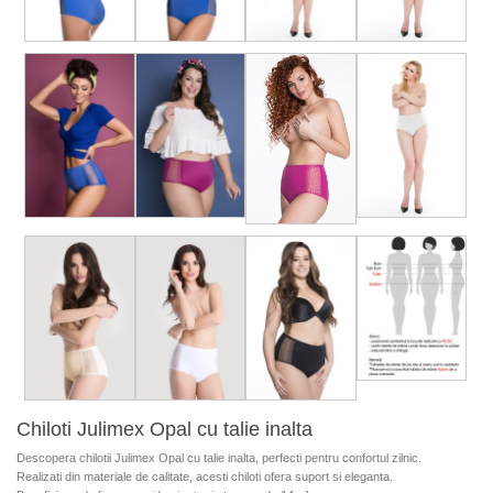
Chiloti Julimex Opal cu talie inalta
Descopera chilotii Julimex Opal cu talie inalta, perfecti pentru confortul zilnic.
Realizati din materiale de calitate, acesti chiloti ofera suport si eleganta.