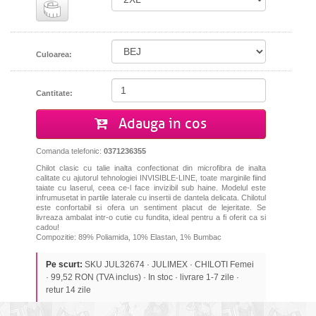
Culoarea:
Cantitate:
Adauga in cos
Comanda telefonic:
0371236355
Chilot clasic cu talie inalta confectionat din microfibra de inalta
calitate cu ajutorul tehnologiei INVISIBLE-LINE, toate marginile fiind
taiate cu laserul, ceea ce-l face invizibil sub haine. Modelul este
infrumusetat in partile laterale cu insertii de dantela delicata. Chilotul
este confortabil si ofera un sentiment placut de lejeritate. Se
livreaza ambalat intr-o cutie cu fundita, ideal pentru a fi oferit ca si
cadou!
Compozitie:
89
%
Poliamida,
10
%
Elastan
,
1
%
Bumbac
Pe scurt:
SKU JUL32674 · JULIMEX · CHILOTI Femei
· 99,52 RON (TVA inclus) · In stoc · livrare 1-7 zile ·
retur 14 zile