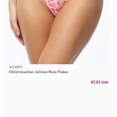
JULIMEX
Chilot brazilian Julimex Rose Flakes
67,91
RON