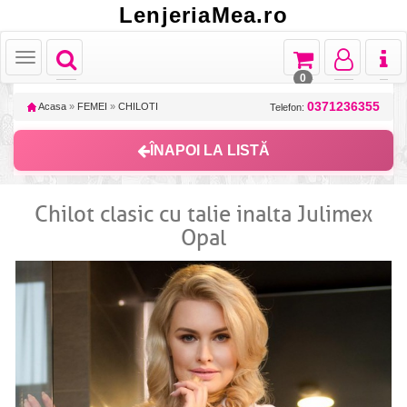
LenjeriaMea.ro
Toggle
Toggle
Toggle
Toggl
Toggle
navigation
navigation
navigation
naviga
navigation
0
0371236355
Acasa
»
FEMEI
»
CHILOTI
Telefon:
ÎNAPOI LA LISTĂ
Chilot clasic cu talie inalta Julimex
Opal