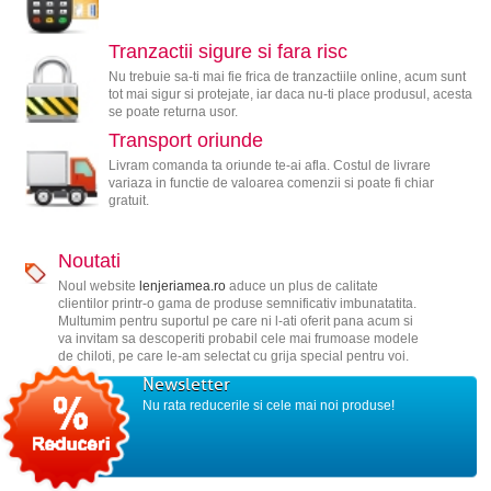
Tranzactii sigure si fara risc
Nu trebuie sa-ti mai fie frica de tranzactiile online, acum sunt
tot mai sigur si protejate, iar daca nu-ti place produsul, acesta
se poate returna usor.
Transport oriunde
Livram comanda ta oriunde te-ai afla. Costul de livrare
variaza in functie de valoarea comenzii si poate fi chiar
gratuit.
Noutati
Noul website
lenjeriamea.ro
aduce un plus de calitate
clientilor printr-o gama de produse semnificativ imbunatatita.
Multumim pentru suportul pe care ni l-ati oferit pana acum si
va invitam sa descoperiti probabil cele mai frumoase modele
de chiloti, pe care le-am selectat cu grija special pentru voi.
Newsletter
Nu rata reducerile si cele mai noi produse!