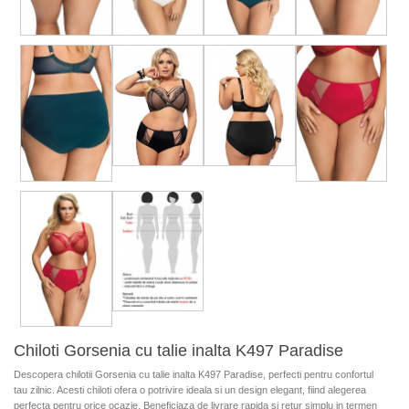
Chiloti Gorsenia cu talie inalta K497 Paradise
Descopera chilotii Gorsenia cu talie inalta K497 Paradise, perfecti pentru confortul
tau zilnic. Acesti chiloti ofera o potrivire ideala si un design elegant, fiind alegerea
perfecta pentru orice ocazie. Beneficiaza de livrare rapida si retur simplu in termen