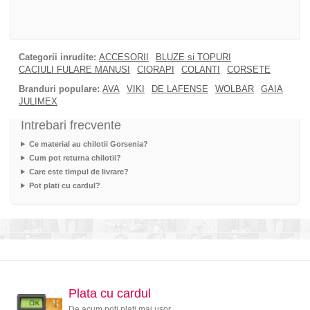
Categorii inrudite:
ACCESORII
BLUZE si TOPURI
CACIULI FULARE MANUSI
CIORAPI
COLANTI
CORSETE
Branduri populare:
AVA
VIKI
DE LAFENSE
WOLBAR
GAIA
JULIMEX
Intrebari frecvente
Ce material au chilotii Gorsenia?
Cum pot returna chilotii?
Care este timpul de livrare?
Pot plati cu cardul?
Plata cu cardul
De acum poti plati mai usor