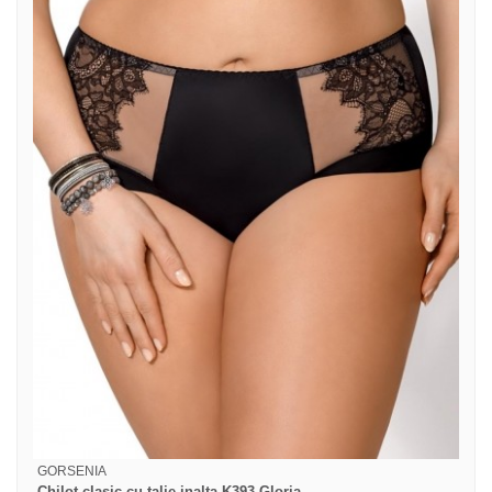
GORSENIA
Chilot clasic cu talie inalta K393 Gloria