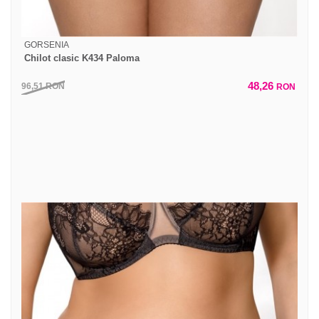
GORSENIA
Chilot clasic K434 Paloma
48,26
96,51
RON
RON