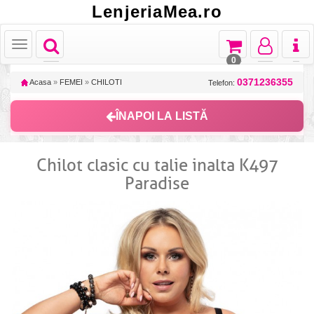
LenjeriaMea.ro
Toggle
Toggle
Toggle
Toggl
Toggle
navigation
navigation
navigation
naviga
navigation
0
0371236355
Acasa
»
FEMEI
»
CHILOTI
Telefon:
ÎNAPOI LA LISTĂ
Chilot clasic cu talie inalta K497
Paradise