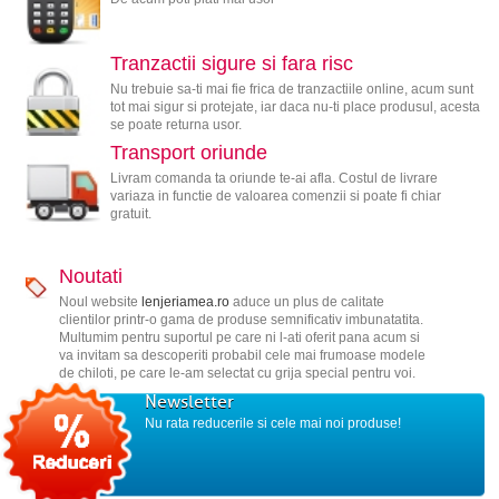
Tranzactii sigure si fara risc
Nu trebuie sa-ti mai fie frica de tranzactiile online, acum sunt
tot mai sigur si protejate, iar daca nu-ti place produsul, acesta
se poate returna usor.
Transport oriunde
Livram comanda ta oriunde te-ai afla. Costul de livrare
variaza in functie de valoarea comenzii si poate fi chiar
gratuit.
Noutati
Noul website
lenjeriamea.ro
aduce un plus de calitate
clientilor printr-o gama de produse semnificativ imbunatatita.
Multumim pentru suportul pe care ni l-ati oferit pana acum si
va invitam sa descoperiti probabil cele mai frumoase modele
de chiloti, pe care le-am selectat cu grija special pentru voi.
Newsletter
Nu rata reducerile si cele mai noi produse!