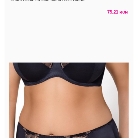
75,21
RON