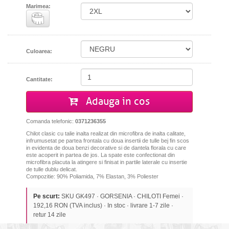
Marimea:
Culoarea:
Cantitate:
Adauga in cos
Comanda telefonic:
0371236355
Chilot clasic cu talie inalta realizat din microfibra de inalta calitate,
infrumusetat pe partea frontala cu doua insertii de tulle bej fin scos
in evidenta de doua benzi decorative si de dantela florala cu care
este acoperit in partea de jos. La spate este confectionat din
microfibra placuta la atingere si finisat in partile laterale cu insertie
de tulle dublu delicat.
Compozitie: 90% Poliamida, 7% Elastan, 3% Poliester
Pe scurt:
SKU GK497 · GORSENIA · CHILOTI Femei ·
192,16 RON (TVA inclus) · In stoc · livrare 1-7 zile ·
retur 14 zile