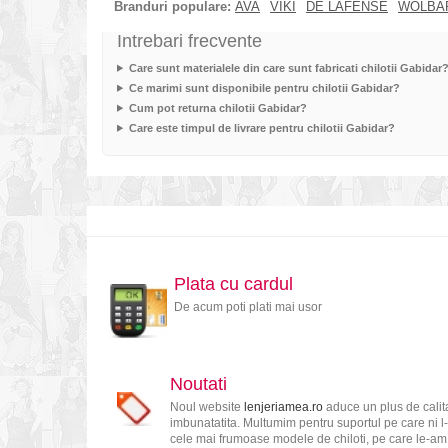
Branduri populare:
AVA
VIKI
DE LAFENSE
WOLBA
Intrebari frecvente
Care sunt materialele din care sunt fabricati chilotii Gabidar
Ce marimi sunt disponibile pentru chilotii Gabidar?
Cum pot returna chilotii Gabidar?
Care este timpul de livrare pentru chilotii Gabidar?
Plata cu cardul
De acum poti plati mai usor
Noutati
Noul website
lenjeriamea.ro
aduce un plus de calita
imbunatatita. Multumim pentru suportul pe care ni l-
cele mai frumoase modele de chiloti, pe care le-am s