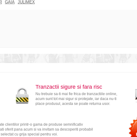
R
GAIA
JULIMEX
?
Tranzactii sigure si fara risc
Nu trebuie sa-ti mai fie frica de tranzactiile online,
acum sunt tot mai sigur si protejate, iar daca nu-ti
place produsul, acesta se poate returna usor.
te clientilor printr-o gama de produse semnificativ
ati oferit pana acum si va invitam sa descoperiti probabil
electat cu grija special pentru voi.