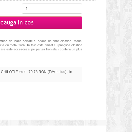
dauga in cos
mbac de inalta calitate si adaos de fibre elastice. Model
ela cu motiv floral. In talie este finisat cu panglica elastica
are este accesorizat pe partea frontala ii confera un plus
HILOTI Femei · 70,78 RON (TVA inclus) · In