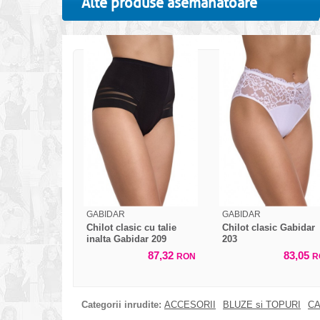
Alte produse asemanatoare
GABIDAR
GABIDAR
Chilot clasic cu talie
Chilot clasic Gabidar
inalta Gabidar 209
203
87,32
83,05
RON
R
Categorii inrudite:
ACCESORII
BLUZE si TOPURI
CA