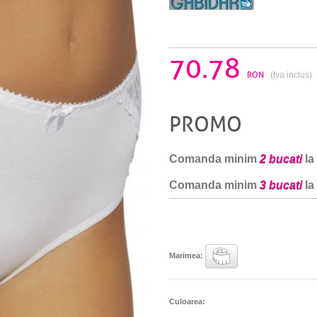
70.78
RON
(tva inclus)
PROMO
Comanda minim
2 bucati
la
Comanda minim
3 bucati
la
Marimea:
Culoarea: