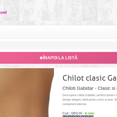
ÎNAPOI LA LISTĂ
Chilot clasic G
Chiloti Gabidar - Clasic si
Descopera chiloti Gabidar, perfecti pentru con
design elegant, ideal pentru orice ocazie. B
cumparare placuta.
Cod : GBI139 -
in stoc