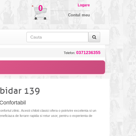
Logare
0
Contul meu
0371236355
Telefon:
abidar 139
 Confortabil
fortul zilnic. Acesti chiloti clasici ofera o potrivire excelenta si un
eneficiaza de livrare rapida si retur usor, pentru o experienta de