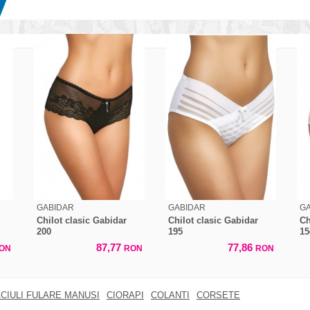
GABIDAR
GABIDAR
G
Chilot clasic Gabidar
Chilot clasic Gabidar
Ch
200
195
15
87,77
77,86
ON
RON
RON
CIULI FULARE MANUSI
CIORAPI
COLANTI
CORSETE