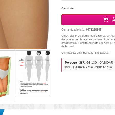
Cantitate:
A
Comanda telefonic:
0371236355
Chilot clasic de dama confectionat din bu
decorat in partile laterale cu insertii de dant
ornamentala. Fundita satinata cocheta cu c
de farmec.
Compozitie: 95% Bumbac, 5% Elastan
Pe scurt:
SKU GBI139 · GABIDAR · C
stoc · livrare 1-7 zile · retur 14 zile