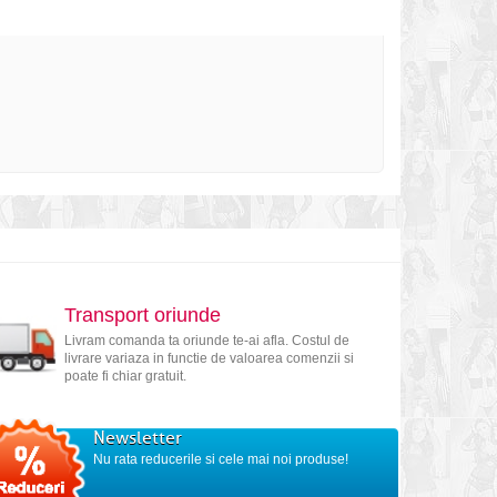
Transport oriunde
Livram comanda ta oriunde te-ai afla. Costul de
livrare variaza in functie de valoarea comenzii si
poate fi chiar gratuit.
Newsletter
Nu rata reducerile si cele mai noi produse!