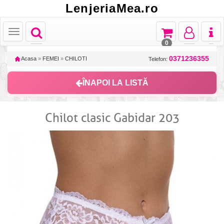
LenjeriaMea.ro
Toggle
Toggle
Toggle
Toggl
Toggle
navigation
navigation
navigation
naviga
navigation
0
0371236355
Acasa
»
FEMEI
»
CHILOTI
Telefon:
ÎNAPOI LA LISTĂ
Chilot clasic Gabidar 203