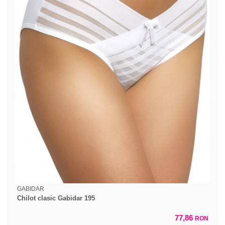
GABIDAR
Chilot clasic Gabidar 195
77,86
RON