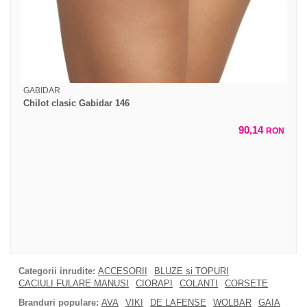
GABIDAR
Chilot clasic Gabidar 146
90,14
RON
Categorii inrudite:
ACCESORII
BLUZE si TOPURI
CACIULI FULARE MANUSI
CIORAPI
COLANTI
CORSETE
Branduri populare:
AVA
VIKI
DE LAFENSE
WOLBAR
GAIA