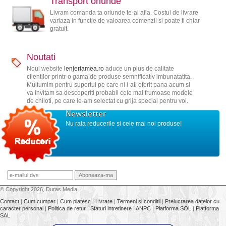
Transport oriunde
Livram comanda ta oriunde te-ai afla. Costul de livrare
variaza in functie de valoarea comenzii si poate fi chiar
gratuit.
Noutati
Noul website
lenjeriamea.ro
aduce un plus de calitate
clientilor printr-o gama de produse semnificativ imbunatatita.
Multumim pentru suportul pe care ni l-ati oferit pana acum si
va invitam sa descoperiti probabil cele mai frumoase modele
de chiloti, pe care le-am selectat cu grija special pentru voi.
Newsletter
Nu rata reducerile si cele mai noi produse!
© Copyright 2026, Duras Media
Contact
|
Cum cumpar
|
Cum platesc
|
Livrare
|
Termeni si conditii
|
Prelucrarea datelor cu
caracter personal
|
Politica de retur
|
Sfaturi intretinere
|
ANPC
|
Platforma SOL
|
Platforma
SAL