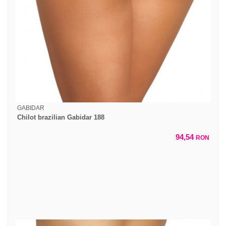
GABIDAR
Chilot brazilian Gabidar 188
94,54
RON