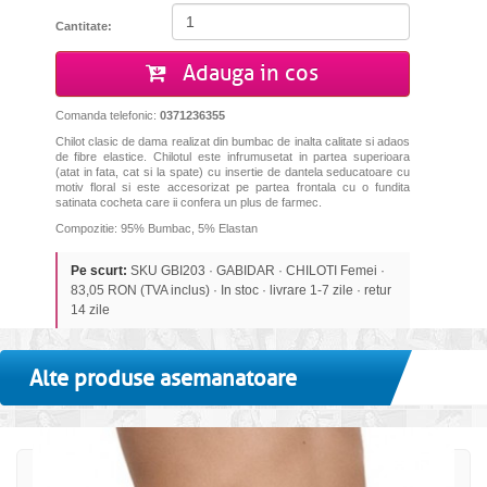
Cantitate:
Adauga in cos
Comanda telefonic:
0371236355
Chilot clasic de dama realizat din bumbac de inalta calitate si adaos
de fibre elastice. Chilotul este infrumusetat in partea superioara
(atat in fata, cat si la spate) cu insertie de dantela seducatoare cu
motiv floral si este accesorizat pe partea frontala cu o fundita
satinata cocheta care ii confera un plus de farmec.
Compozitie: 95% Bumbac, 5% Elastan
Pe scurt:
SKU GBI203 · GABIDAR · CHILOTI Femei ·
83,05 RON (TVA inclus) · In stoc · livrare 1-7 zile · retur
14 zile
Alte produse asemanatoare