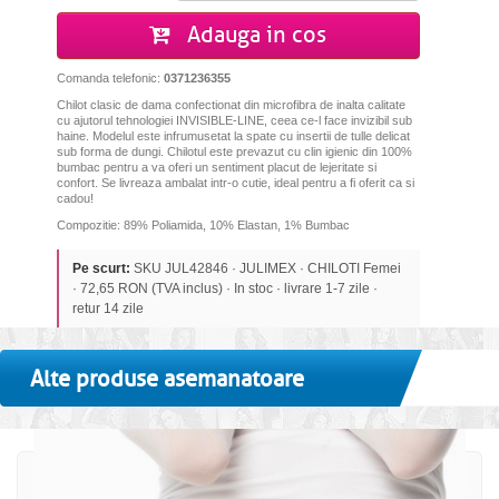
Adauga in cos
Comanda telefonic:
0371236355
Chilot clasic de dama confectionat din microfibra de inalta calitate
cu ajutorul tehnologiei INVISIBLE-LINE, ceea ce-l face invizibil sub
haine. Modelul este infrumusetat la spate cu insertii de tulle delicat
sub forma de dungi. Chilotul este prevazut cu clin igienic din 100%
bumbac pentru a va oferi un sentiment placut de lejeritate si
confort. Se livreaza ambalat intr-o cutie, ideal pentru a fi oferit ca si
cadou!
Compozitie:
89% Poliamida, 10% Elastan, 1% Bumbac
Pe scurt:
SKU JUL42846 · JULIMEX · CHILOTI Femei
· 72,65 RON (TVA inclus) · In stoc · livrare 1-7 zile ·
retur 14 zile
Alte produse asemanatoare