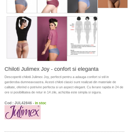
Chiloti Julimex Joy - confort si eleganta
Descoperiti chilotii Julimex Joy, perfecti pentru a adauga confort si stil in
garderoba dumneavoastra. Acesti chiloti clasici sunt realizati din materiale de
calitate, oferind o potrivire perfecta si un aspect elegant. Cu livrare rapida in 24 de
ore si posibilitatea de retur in 14 zile, achizitia este simpla si sigura.
Cod : JUL42846 -
in stoc