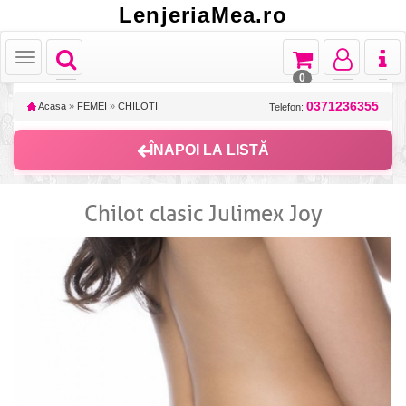
LenjeriaMea.ro
Toggle
Toggle
Toggle
Toggl
Toggle
navigation
navigation
navigation
naviga
navigation
0
0371236355
Acasa
»
FEMEI
»
CHILOTI
Telefon:
ÎNAPOI LA LISTĂ
Chilot clasic Julimex Joy