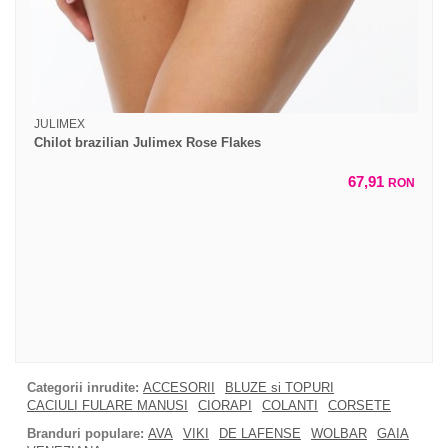
JULIMEX
Chilot brazilian Julimex Rose Flakes
67,91
RON
Categorii inrudite:
ACCESORII
BLUZE si TOPURI
CACIULI FULARE MANUSI
CIORAPI
COLANTI
CORSETE
Branduri populare:
AVA
VIKI
DE LAFENSE
WOLBAR
GAIA