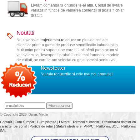
Livram comanda ta oriunde te-ai afla. Costul de livrare
variaza in functie de valoarea comenzii si poate fi chiar
gratuit.
Noutati
Noul website
lenjeriamea.ro
aduce un plus de calitate
clientilor printr-o gama de produse semnificativ imbunatatita.
Multumim pentru suportul pe care ni l-ati oferit pana acum si
va invitam sa descoperiti probabil cele mai frumoase modele
de chiloti, pe care le-am selectat cu grija special pentru voi.
Newsletter
Nu rata reducerile si cele mai noi produse!
© Copyright 2026, Duras Media
Contact
|
Cum cumpar
|
Cum platesc
|
Livrare
|
Termeni si conditii
|
Prelucrarea datelor cu
caracter personal
|
Politica de retur
|
Sfaturi intretinere
|
ANPC
|
Platforma SOL
|
Platforma
SAL