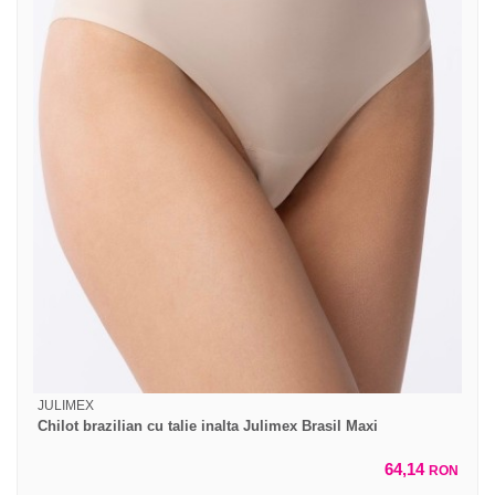
JULIMEX
Chilot brazilian cu talie inalta Julimex Brasil Maxi
64,14
RON