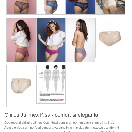
Chiloti Julimex Kiss - confort si eleganta
Descoperiti chilotii Julimex Kiss, ideali pentru un confort zilnic si un stil rafinat.
Acesti chiloti sunt perfecti pentru a va simti bine in pielea dumneavoastra, oferind