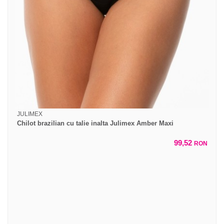
JULIMEX
Chilot brazilian cu talie inalta Julimex Amber Maxi
99,52
RON