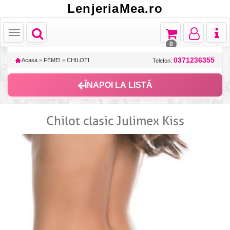
LenjeriaMea.ro
Toggle
Toggle
Toggle
Toggl
Toggle
navigation
navigation
navigation
naviga
navigation
0
0371236355
Acasa
»
FEMEI
»
CHILOTI
Telefon:
ÎNAPOI LA LISTĂ
Chilot clasic Julimex Kiss