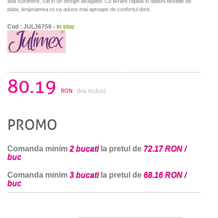
atat sustinere, cat si un design atragator. Cu livrare rapida si optiuni flexibile de
plata, lenjeriamea.ro va aduce mai aproape de confortul dorit.
Cod : JUL36759 -
in stoc
80.19
RON
(tva inclus)
PROMO
Comanda minim
2 bucati
la pretul de
72.17 RON /
buc
Comanda minim
3 bucati
la pretul de
68.16 RON /
buc