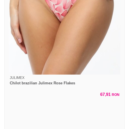
JULIMEX
Chilot brazilian Julimex Rose Flakes
67,91
RON