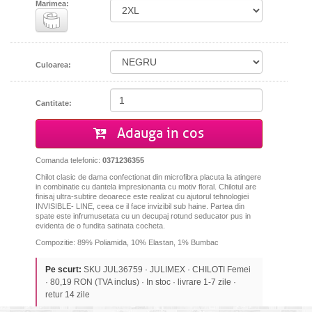
Marimea:
Culoarea:
Cantitate:
Adauga in cos
Comanda telefonic:
0371236355
Chilot clasic de dama confectionat din microfibra placuta la atingere
in combinatie cu dantela impresionanta cu motiv floral. Chilotul are
finisaj ultra-subtire deoarece este realizat cu ajutorul tehnologiei
INVISIBLE- LINE, ceea ce il face invizibil sub haine. Partea din
spate este infrumusetata cu un decupaj rotund seducator pus in
evidenta de o fundita satinata cocheta.
Compozitie: 89% Poliamida, 10% Elastan, 1% Bumbac
Pe scurt:
SKU JUL36759 · JULIMEX · CHILOTI Femei
· 80,19 RON (TVA inclus) · In stoc · livrare 1-7 zile ·
retur 14 zile