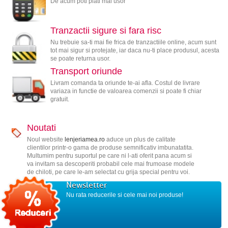
De acum poti plati mai usor
Tranzactii sigure si fara risc
Nu trebuie sa-ti mai fie frica de tranzactiile online, acum sunt
tot mai sigur si protejate, iar daca nu-ti place produsul, acesta
se poate returna usor.
Transport oriunde
Livram comanda ta oriunde te-ai afla. Costul de livrare
variaza in functie de valoarea comenzii si poate fi chiar
gratuit.
Noutati
Noul website
lenjeriamea.ro
aduce un plus de calitate
clientilor printr-o gama de produse semnificativ imbunatatita.
Multumim pentru suportul pe care ni l-ati oferit pana acum si
va invitam sa descoperiti probabil cele mai frumoase modele
de chiloti, pe care le-am selectat cu grija special pentru voi.
Newsletter
Nu rata reducerile si cele mai noi produse!