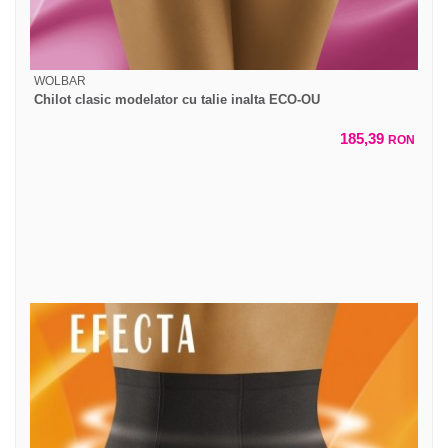
WOLBAR
Chilot clasic modelator cu talie inalta ECO-OU
185,39
RON