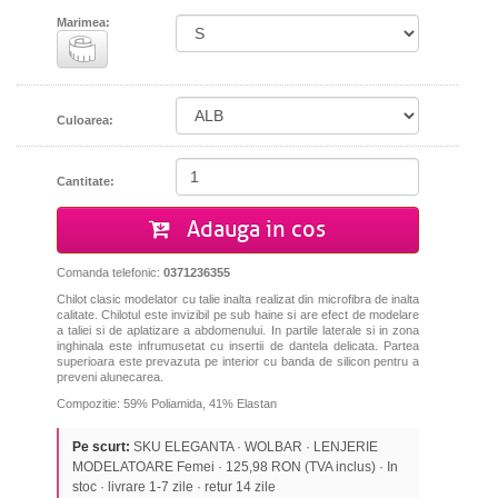
Marimea:
Culoarea:
Cantitate:
Adauga in cos
Comanda telefonic:
0371236355
Chilot clasic modelator cu talie inalta realizat
din microfibra de inalta
calitate
. Chilotul este invizibil pe sub haine si are efect de modelare
a taliei si de aplatizare a abdomenului. In partile laterale si in zona
inghinala este infrumusetat cu insertii de dantela delicata. Partea
superioara este prevazuta pe interior cu banda de silicon pentru a
preveni alunecarea.
Compozitie: 59% Poliamida, 41% Elastan
Pe scurt:
SKU ELEGANTA · WOLBAR · LENJERIE
MODELATOARE Femei · 125,98 RON (TVA inclus) · In
stoc · livrare 1-7 zile · retur 14 zile