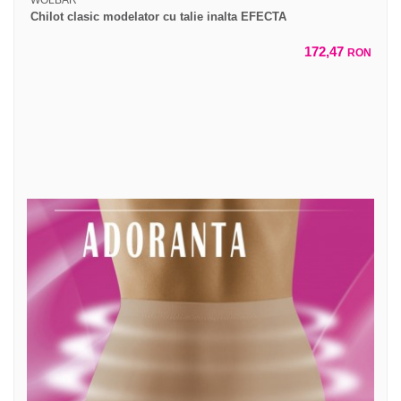
Chilot clasic modelator cu talie inalta EFECTA
172,47
RON