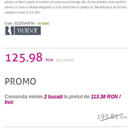
pentru a oferi suport si confort pe parcursul intregii zile. Acest produs este perfect
pentru a crea o silueta eleganta si a te simti bine in pielea ta. Beneficiaza de livrare
rapida si retur in 14 zile!
Cod : ELEGANTA -
in stoc
125.98
RON
(tva inclus)
PROMO
Comanda minim
2 bucati
la pretul de
113.38 RON /
buc
193.81
RON