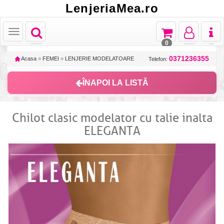
LenjeriaMea.ro
Toggle
Toggle
Toggle
Toggl
Toggle
navigation
navigation
navigation
naviga
navigation
0
0371236355
Acasa
»
FEMEI
»
LENJERIE MODELATOARE
Telefon:
ÎNAPOI LA LISTĂ
Chilot clasic modelator cu talie inalta
ELEGANTA