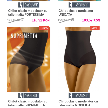
Chilot clasic modelator cu
Chilot clasic modelator
talie inalta FORTISSIMA
UNIQATA
116,92
103,57
179,88
RON
159,34
RON
RON
RON
-35%
-35%
Chilot clasic modelator cu
Chilot clasic modelator cu
talie inalta SUPRIMETTA
talie inalta MODIFICA