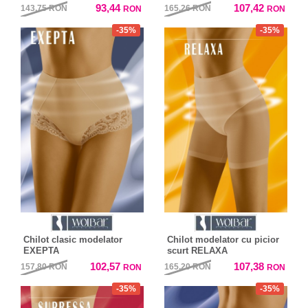
93,44
107,42
143,75
RON
165,26
RON
RON
RON
-35%
-35%
Chilot clasic modelator
Chilot modelator cu picior
EXEPTA
scurt RELAXA
102,57
107,38
157,80
RON
165,20
RON
RON
RON
-35%
-35%