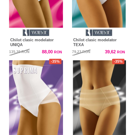
Chilot clasic modelator
Chilot clasic modelator
UNIQA
TEXA
88,00
39,62
135,39
RON
79,23
RON
RON
RON
-35%
-35%