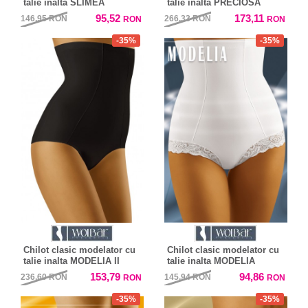
talie inalta SLIMEA
talie inalta PRECIOSA
95,52
173,11
146,95
RON
266,33
RON
RON
RON
-35%
-35%
Chilot clasic modelator cu
Chilot clasic modelator cu
talie inalta MODELIA II
talie inalta MODELIA
153,79
94,86
236,60
RON
145,94
RON
RON
RON
-35%
-35%