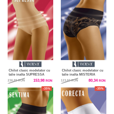
Chilot clasic modelator cu
Chilot clasic modelator cu
talie inalta SUPRESSA
talie inalta MISTERIA
153,98
80,34
236,89
RON
123,60
RON
RON
RON
-35%
-35%