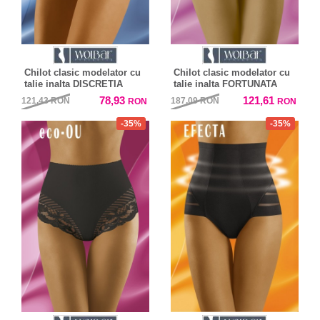
Chilot clasic modelator cu
Chilot clasic modelator cu
talie inalta DISCRETIA
talie inalta FORTUNATA
78,93
121,61
121,43
RON
187,09
RON
RON
RON
-35%
-35%