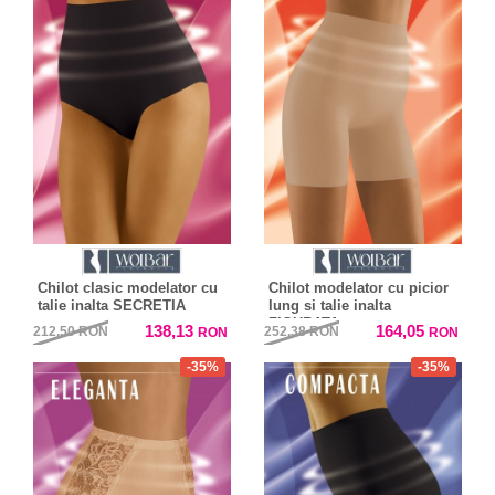
Chilot clasic modelator cu
Chilot modelator cu picior
talie inalta SECRETIA
lung si talie inalta
FIGURATA
138,13
164,05
212,50
RON
252,38
RON
RON
RON
-35%
-35%