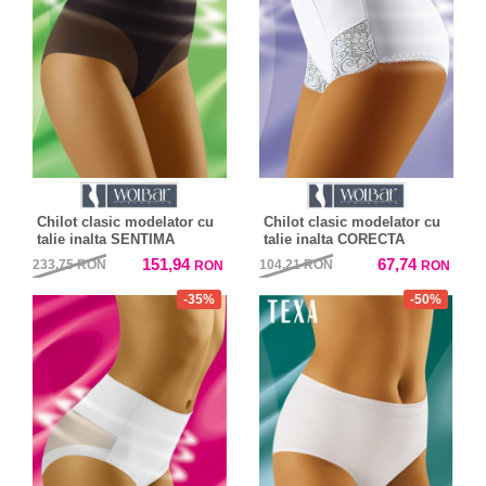
Chilot clasic modelator cu
Chilot clasic modelator cu
talie inalta SENTIMA
talie inalta CORECTA
151,94
67,74
233,75
RON
104,21
RON
RON
RON
-35%
-50%