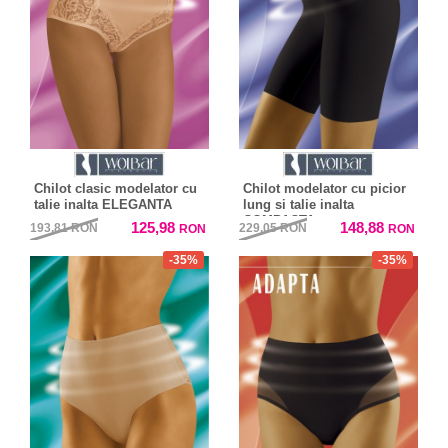
Chilot clasic modelator cu
Chilot modelator cu picior
talie inalta ELEGANTA
lung si talie inalta
COMPACTA
125,98
148,88
193,81
RON
229,05
RON
RON
RON
-35%
-35%