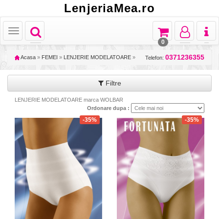
LenjeriaMea.ro
Toggle
Toggle
Toggle
Toggl
Toggle
navigation
navigation
navigation
naviga
navigation
0
0371236355
Acasa
»
FEMEI
»
LENJERIE MODELATOARE
»
Telefon:
Filtre
LENJERIE MODELATOARE marca WOLBAR
Ordonare dupa :
-35%
-35%