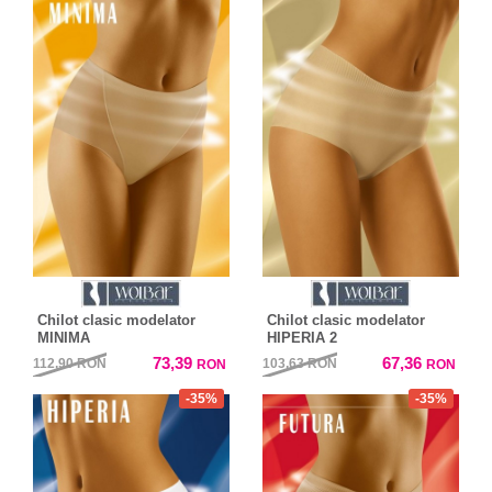
Chilot clasic modelator
Chilot clasic modelator
MINIMA
HIPERIA 2
73,39
67,36
112,90
RON
103,63
RON
RON
RON
-35%
-35%