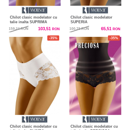
Chilot clasic modelator cu
Chilot clasic modelator
talie inalta SUPRIMA
SUPERIA
103,51
65,51
159,24
RON
100,78
RON
RON
RON
-35%
-35%
Chilot clasic modelator cu
Chilot clasic modelator cu