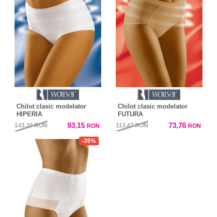
Chilot clasic modelator
Chilot clasic modelator
HIPERIA
FUTURA
93,15
73,76
143,30
RON
113,47
RON
RON
RON
-35%