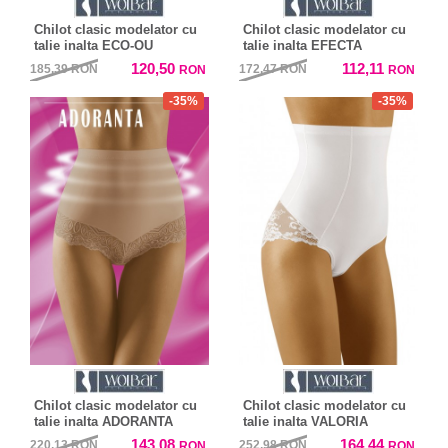
Chilot clasic modelator cu
Chilot clasic modelator cu
talie inalta ECO-OU
talie inalta EFECTA
120,50
112,11
185,39
RON
172,47
RON
RON
RON
-35%
-35%
Chilot clasic modelator cu
Chilot clasic modelator cu
talie inalta ADORANTA
talie inalta VALORIA
143,08
164,44
220,13
RON
252,98
RON
RON
RON