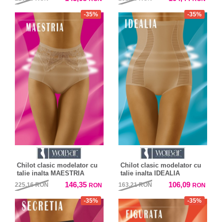
-35%
-35%
Chilot clasic modelator cu
Chilot clasic modelator cu
talie inalta MAESTRIA
talie inalta IDEALIA
146,35
106,09
225,16
RON
163,21
RON
RON
RON
-35%
-35%