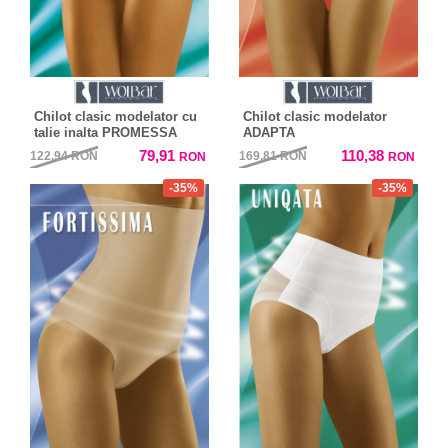
Chilot clasic modelator cu
Chilot clasic modelator
talie inalta PROMESSA
ADAPTA
79,91
110,38
122,94
RON
169,81
RON
RON
RON
-35%
-35%