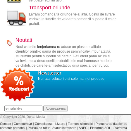
se poate returna usor.
Transport oriunde
Livram comanda ta oriunde te-ai afla. Costul de livrare
variaza in functie de valoarea comenzii si poate fi chiar
gratuit.
Noutati
Noul website
lenjeriamea.ro
aduce un plus de calitate
clientilor printr-o gama de produse semnificativ imbunatatita.
Multumim pentru suportul pe care ni l-ati oferit pana acum si
va invitam sa descoperiti probabil cele mai frumoase modele
de chiloti, pe care le-am selectat cu grija special pentru voi.
Newsletter
Nu rata reducerile si cele mai noi produse!
© Copyright 2026, Duras Media
Contact
|
Cum cumpar
|
Cum platesc
|
Livrare
|
Termeni si conditii
|
Prelucrarea datelor cu
caracter personal
|
Politica de retur
|
Sfaturi intretinere
|
ANPC
|
Platforma SOL
|
Platforma