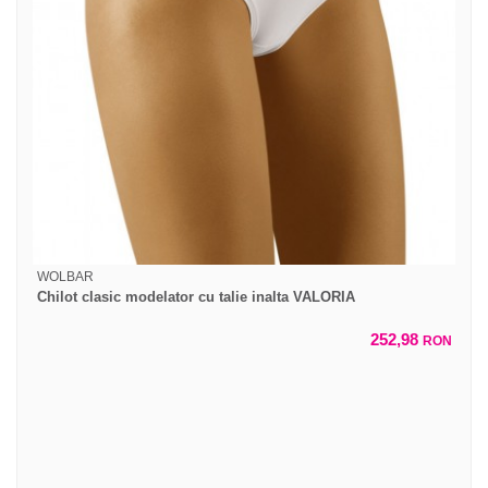
WOLBAR
Chilot clasic modelator cu talie inalta VALORIA
252,98
RON