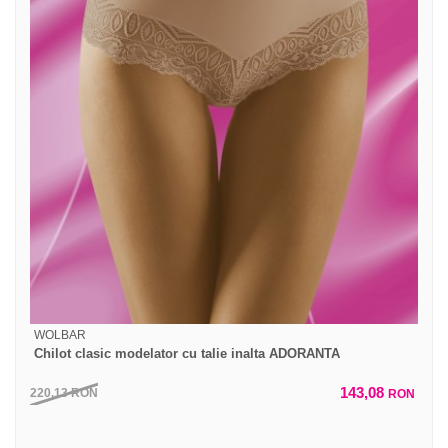
WOLBAR
Chilot clasic modelator cu talie inalta ADORANTA
143,08
220,13
RON
RON