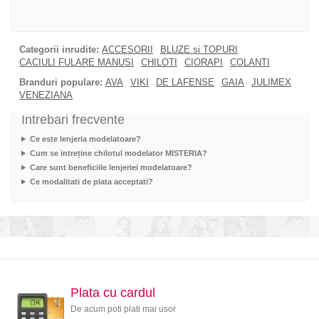
Categorii inrudite:
ACCESORII
BLUZE si TOPURI
CACIULI FULARE MANUSI
CHILOTI
CIORAPI
COLANTI
Branduri populare:
AVA
VIKI
DE LAFENSE
GAIA
JULIMEX
VENEZIANA
Intrebari frecvente
Ce este lenjeria modelatoare?
Cum se intreține chilotul modelator MISTERIA?
Care sunt beneficiile lenjeriei modelatoare?
Ce modalitati de plata acceptati?
Plata cu cardul
De acum poti plati mai usor