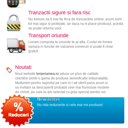
Tranzactii sigure si fara risc
Nu trebuie sa-ti mai fie frica de tranzactiile online, acum sunt
tot mai sigur si protejate, iar daca nu-ti place produsul, acesta
se poate returna usor.
Transport oriunde
Livram comanda ta oriunde te-ai afla. Costul de livrare
variaza in functie de valoarea comenzii si poate fi chiar
gratuit.
Noutati
Noul website
lenjeriamea.ro
aduce un plus de calitate
clientilor printr-o gama de produse semnificativ imbunatatita.
Multumim pentru suportul pe care ni l-ati oferit pana acum si
va invitam sa descoperiti probabil cele mai frumoase modele
de chiloti, pe care le-am selectat cu grija special pentru voi.
Newsletter
Nu rata reducerile si cele mai noi produse!