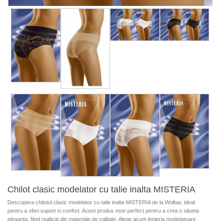
Chilot clasic modelator cu talie inalta MISTERIA
Descopera chilotul clasic modelator cu talie inalta MISTERIA de la Wolbar, ideal
pentru a oferi suport si confort. Acest produs este perfect pentru a crea o silueta
eleganta, fiind realizat din materiale de calitate. Alege acum lenjeria modelatoare