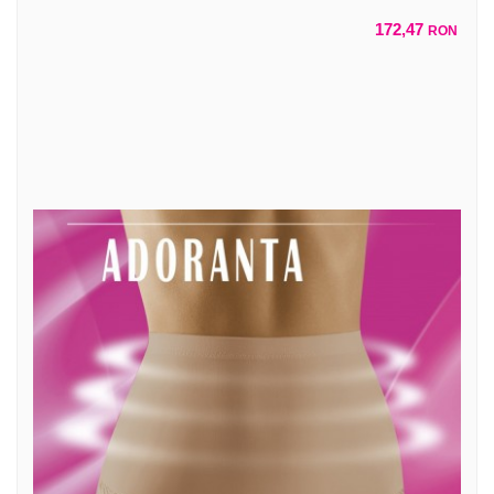
172,47
RON