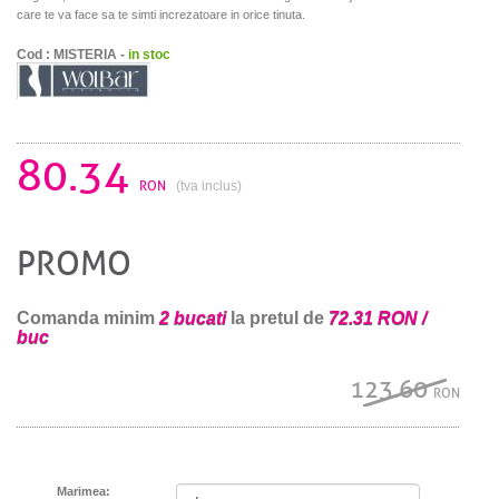
care te va face sa te simti increzatoare in orice tinuta.
Cod : MISTERIA -
in stoc
80.34
RON
(tva inclus)
PROMO
Comanda minim
2 bucati
la pretul de
72.31 RON /
buc
123.60
RON
Marimea: