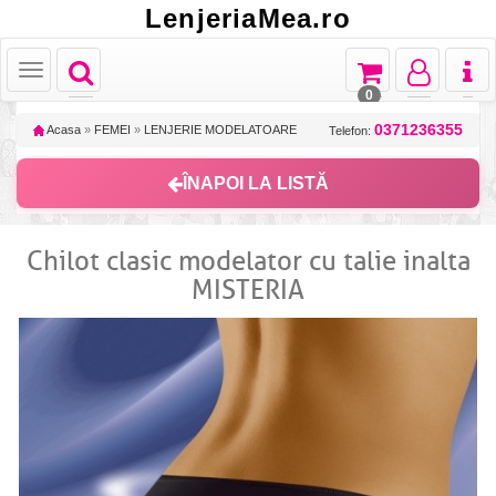
LenjeriaMea.ro
Toggle
Toggle
Toggle
Toggl
Toggle
navigation
navigation
navigation
naviga
navigation
0
0371236355
Acasa
»
FEMEI
»
LENJERIE MODELATOARE
Telefon:
ÎNAPOI LA LISTĂ
Chilot clasic modelator cu talie inalta
MISTERIA