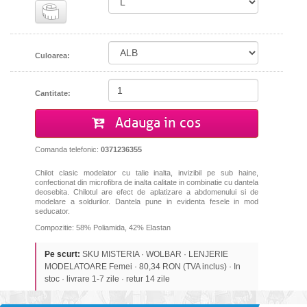
Culoarea:
Cantitate:
Adauga in cos
Comanda telefonic:
0371236355
Chilot clasic modelator cu talie inalta, invizibil pe sub haine,
confectionat din microfibra de inalta calitate in combinatie cu dantela
deosebita. Chilotul are efect de aplatizare a abdomenului si de
modelare a soldurilor. Dantela pune in evidenta fesele in mod
seducator.
Compozitie: 58% Poliamida, 42% Elastan
Pe scurt:
SKU MISTERIA · WOLBAR · LENJERIE
MODELATOARE Femei · 80,34 RON (TVA inclus) · In
stoc · livrare 1-7 zile · retur 14 zile