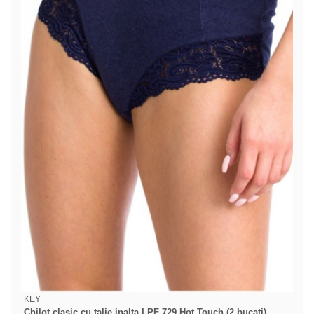
KEY
Chilot clasic cu talie inalta LPF 729 Hot Touch (2 bucati)