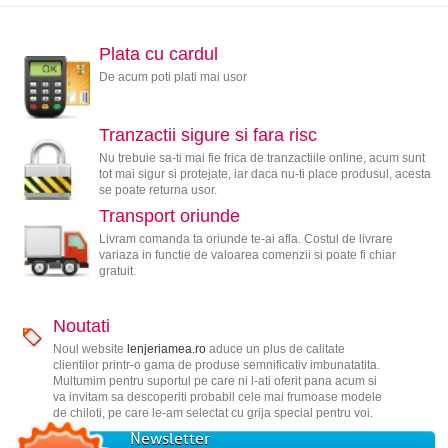
Plata cu cardul
De acum poti plati mai usor
Tranzactii sigure si fara risc
Nu trebuie sa-ti mai fie frica de tranzactiile online, acum sunt
tot mai sigur si protejate, iar daca nu-ti place produsul, acesta
se poate returna usor.
Transport oriunde
Livram comanda ta oriunde te-ai afla. Costul de livrare
variaza in functie de valoarea comenzii si poate fi chiar
gratuit.
Noutati
Noul website
lenjeriamea.ro
aduce un plus de calitate
clientilor printr-o gama de produse semnificativ imbunatatita.
Multumim pentru suportul pe care ni l-ati oferit pana acum si
va invitam sa descoperiti probabil cele mai frumoase modele
de chiloti, pe care le-am selectat cu grija special pentru voi.
Newsletter