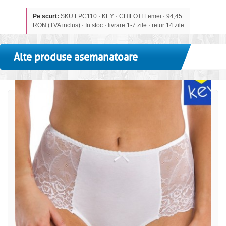
Pe scurt:
SKU LPC110 · KEY · CHILOTI Femei · 94,45
RON (TVA inclus) · In stoc · livrare 1-7 zile · retur 14 zile
Alte produse asemanatoare