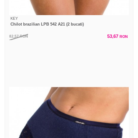
KEY
Chilot brazilian LPB 542 A21 (2 bucati)
53,67
82,57
RON
RON