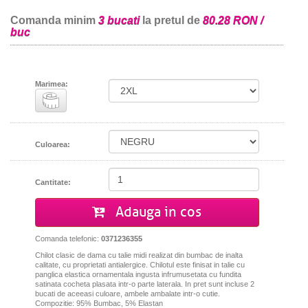
Comanda minim
3 bucati
la pretul de
80.28 RON /
buc
Marimea:
Culoarea:
Cantitate:
Adauga in cos
Comanda telefonic:
0371236355
Chilot clasic de dama cu talie midi realizat din bumbac de inalta
calitate, cu proprietati antialergice. Chilotul este finisat in talie cu
panglica elastica ornamentala ingusta infrumusetata cu fundita
satinata cocheta plasata intr-o parte laterala. In pret sunt incluse 2
bucati de aceeasi culoare, ambele ambalate intr-o cutie.
Compozitie: 95% Bumbac, 5% Elastan