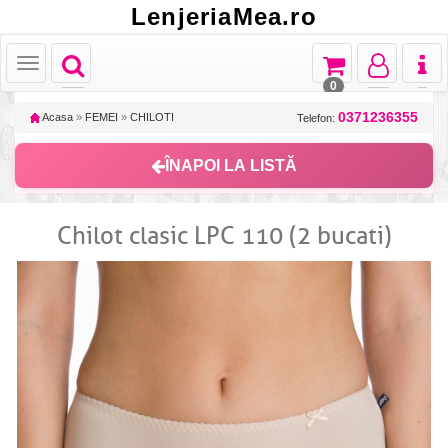
LenjeriaMea.ro
Toggle
Toggle
Toggle
Toggl
Toggle
navigation
navigation
navigation
naviga
navigation
0
0371236355
Acasa
»
FEMEI
»
CHILOTI
Telefon:
ÎNAPOI LA LISTĂ
Chilot clasic LPC 110 (2 bucati)