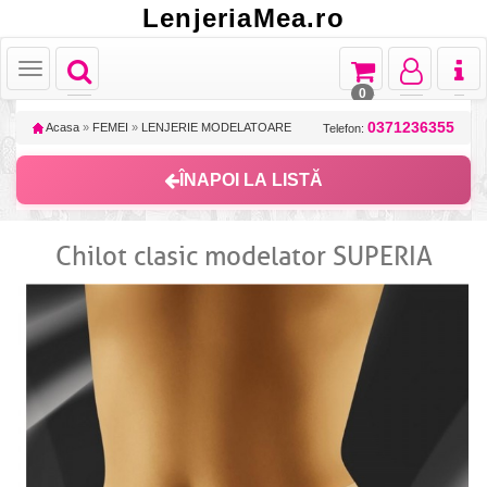
LenjeriaMea.ro
Toggle
Toggle
Toggle
Toggl
Toggle
navigation
navigation
navigation
naviga
navigation
0
0371236355
Acasa
»
FEMEI
»
LENJERIE MODELATOARE
Telefon:
ÎNAPOI LA LISTĂ
Chilot clasic modelator SUPERIA