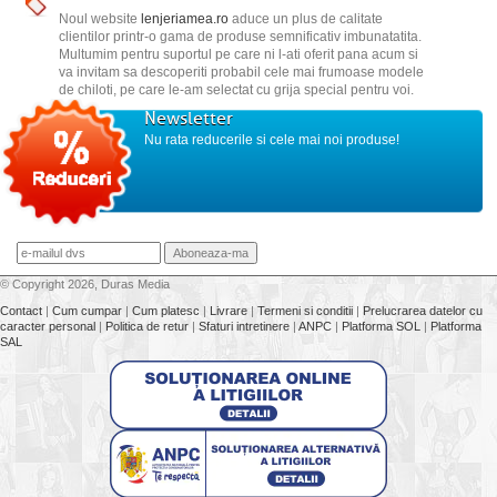
Noul website
lenjeriamea.ro
aduce un plus de calitate
clientilor printr-o gama de produse semnificativ imbunatatita.
Multumim pentru suportul pe care ni l-ati oferit pana acum si
va invitam sa descoperiti probabil cele mai frumoase modele
de chiloti, pe care le-am selectat cu grija special pentru voi.
Newsletter
Nu rata reducerile si cele mai noi produse!
© Copyright 2026, Duras Media
Contact
|
Cum cumpar
|
Cum platesc
|
Livrare
|
Termeni si conditii
|
Prelucrarea datelor cu
caracter personal
|
Politica de retur
|
Sfaturi intretinere
|
ANPC
|
Platforma SOL
|
Platforma
SAL