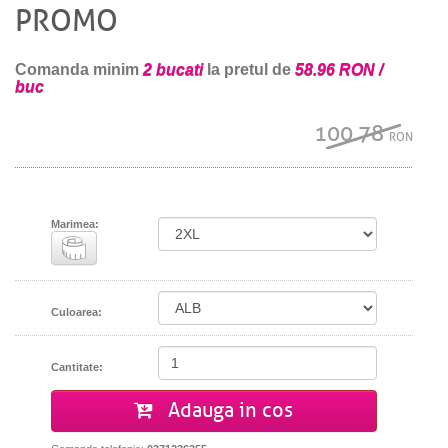
PROMO
Comanda minim
2 bucati
la pretul de
58.96 RON /
buc
100.78
RON
Marimea:
Culoarea:
Cantitate:
Adauga in cos