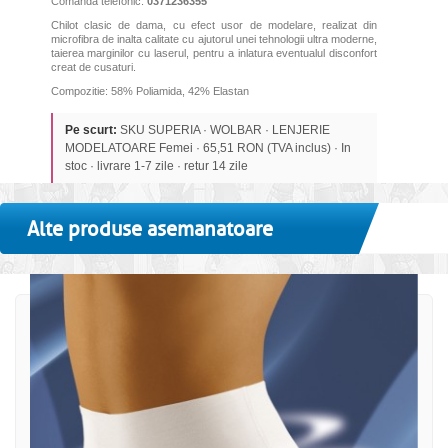
Comanda telefonic:
0371236355
Chilot clasic de dama, cu efect usor de modelare, realizat din
microfibra de inalta calitate cu ajutorul unei tehnologii ultra moderne,
taierea marginilor cu laserul, pentru a inlatura eventualul disconfort
creat de cusaturi.
Compozitie: 58% Poliamida, 42% Elastan
Pe scurt:
SKU SUPERIA · WOLBAR · LENJERIE
MODELATOARE Femei · 65,51 RON (TVA inclus) · In
stoc · livrare 1-7 zile · retur 14 zile
Alte produse asemanatoare