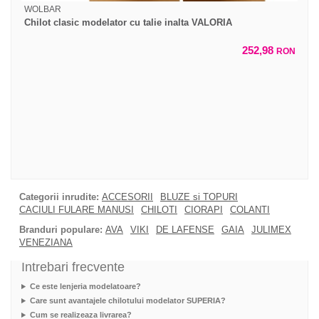
WOLBAR
Chilot clasic modelator cu talie inalta VALORIA
252,98
RON
Categorii inrudite:
ACCESORII
BLUZE si TOPURI
CACIULI FULARE MANUSI
CHILOTI
CIORAPI
COLANTI
Branduri populare:
AVA
VIKI
DE LAFENSE
GAIA
JULIMEX
VENEZIANA
Intrebari frecvente
Ce este lenjeria modelatoare?
Care sunt avantajele chilotului modelator SUPERIA?
Cum se realizeaza livrarea?