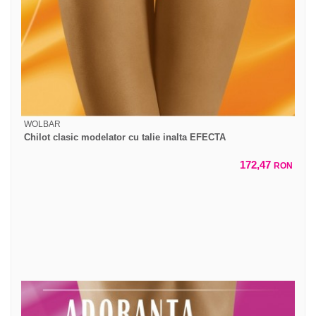
WOLBAR
Chilot clasic modelator cu talie inalta EFECTA
172,47
RON