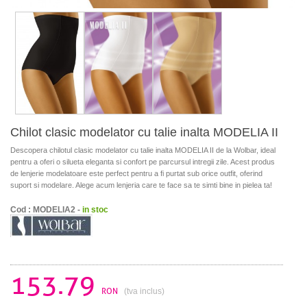
Chilot clasic modelator cu talie inalta MODELIA II
Descopera chilotul clasic modelator cu talie inalta MODELIA II de la Wolbar, ideal
pentru a oferi o silueta eleganta si confort pe parcursul intregii zile. Acest produs
de lenjerie modelatoare este perfect pentru a fi purtat sub orice outfit, oferind
suport si modelare. Alege acum lenjeria care te face sa te simti bine in pielea ta!
Cod : MODELIA2 -
in stoc
153.79
RON
(tva inclus)