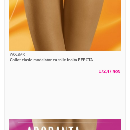
WOLBAR
Chilot clasic modelator cu talie inalta EFECTA
172,47
RON