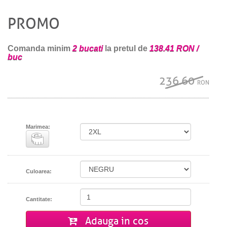
PROMO
Comanda minim
2 bucati
la pretul de
138.41 RON /
buc
236.60
RON
Marimea:
Culoarea:
Cantitate:
Adauga in cos