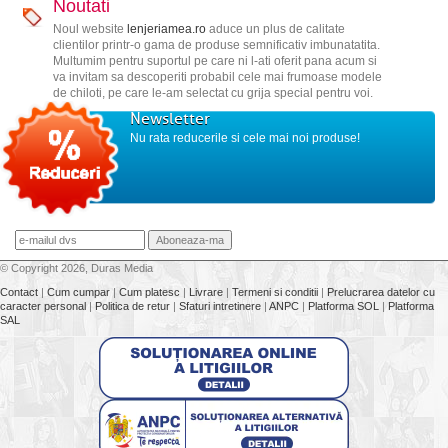
Noutati
Noul website
lenjeriamea.ro
aduce un plus de calitate
clientilor printr-o gama de produse semnificativ imbunatatita.
Multumim pentru suportul pe care ni l-ati oferit pana acum si
va invitam sa descoperiti probabil cele mai frumoase modele
de chiloti, pe care le-am selectat cu grija special pentru voi.
Newsletter
Nu rata reducerile si cele mai noi produse!
© Copyright 2026, Duras Media
Contact
|
Cum cumpar
|
Cum platesc
|
Livrare
|
Termeni si conditii
|
Prelucrarea datelor cu
caracter personal
|
Politica de retur
|
Sfaturi intretinere
|
ANPC
|
Platforma SOL
|
Platforma
SAL