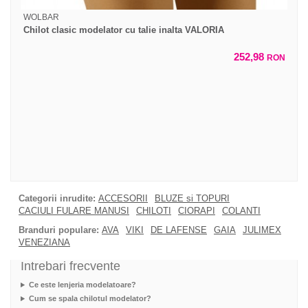
WOLBAR
Chilot clasic modelator cu talie inalta VALORIA
252,98
RON
Categorii inrudite:
ACCESORII
BLUZE si TOPURI
CACIULI FULARE MANUSI
CHILOTI
CIORAPI
COLANTI
Branduri populare:
AVA
VIKI
DE LAFENSE
GAIA
JULIMEX
VENEZIANA
Intrebari frecvente
Ce este lenjeria modelatoare?
Cum se spala chilotul modelator?