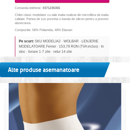
Comanda telefonic:
0371236355
Chilot clasic modelator cu talie inalta realizat din microfibra de inalta
calitate. Partea de sus prezinta o banda de silicon pentru a preveni
alunecarea.
Compozitie: 58% Poliamida, 48% Elastan
Pe scurt:
SKU MODELIA2 · WOLBAR · LENJERIE
MODELATOARE Femei · 153,79 RON (TVA inclus) · In
stoc · livrare 1-7 zile · retur 14 zile
Alte produse asemanatoare