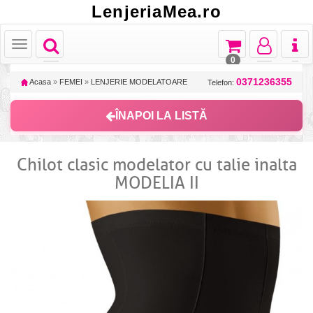
LenjeriaMea.ro
Toggle
Toggle
Toggle
Toggl
Toggle
navigation
navigation
navigation
naviga
navigation
0
0371236355
Acasa
»
FEMEI
»
LENJERIE MODELATOARE
Telefon:
ÎNAPOI LA LISTĂ
Chilot clasic modelator cu talie inalta
MODELIA II