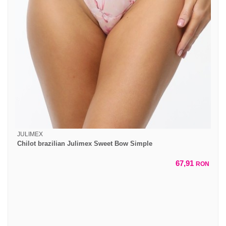
JULIMEX
Chilot brazilian Julimex Sweet Bow Simple
67,91
RON