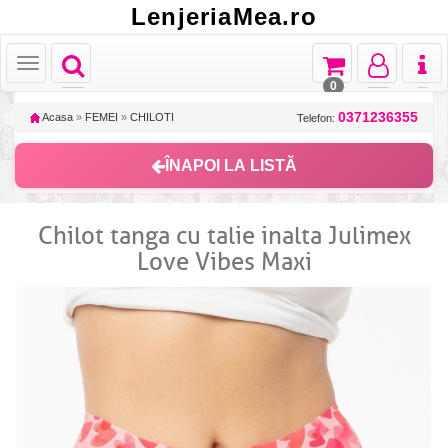
LenjeriaMea.ro
Toggle
Toggle
Toggle
Toggl
Toggle
navigation
navigation
navigation
naviga
navigation
0
0371236355
Acasa
»
FEMEI
»
CHILOTI
Telefon:
ÎNAPOI LA LISTĂ
Chilot tanga cu talie inalta Julimex
Love Vibes Maxi