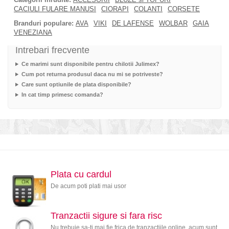
CACIULI FULARE MANUSI
CIORAPI
COLANTI
CORSETE
Branduri populare:
AVA
VIKI
DE LAFENSE
WOLBAR
GAIA
VENEZIANA
Intrebari frecvente
Ce marimi sunt disponibile pentru chilotii Julimex?
Cum pot returna produsul daca nu mi se potriveste?
Care sunt optiunile de plata disponibile?
In cat timp primesc comanda?
Plata cu cardul
De acum poti plati mai usor
Tranzactii sigure si fara risc
Nu trebuie sa-ti mai fie frica de tranzactiile online, acum sunt