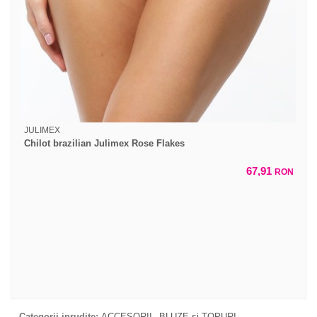
JULIMEX
Chilot brazilian Julimex Rose Flakes
67,91
RON
Categorii inrudite:
ACCESORII
BLUZE si TOPURI