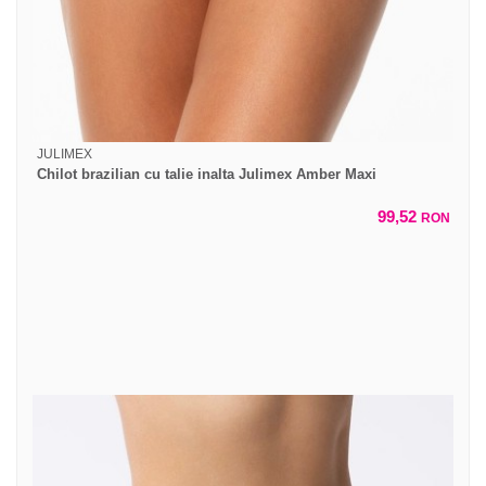
JULIMEX
Chilot brazilian cu talie inalta Julimex Amber Maxi
99,52
RON