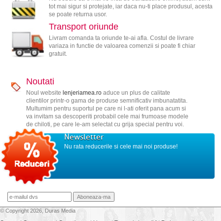
tot mai sigur si protejate, iar daca nu-ti place produsul, acesta
se poate returna usor.
Transport oriunde
Livram comanda ta oriunde te-ai afla. Costul de livrare
variaza in functie de valoarea comenzii si poate fi chiar
gratuit.
Noutati
Noul website
lenjeriamea.ro
aduce un plus de calitate
clientilor printr-o gama de produse semnificativ imbunatatita.
Multumim pentru suportul pe care ni l-ati oferit pana acum si
va invitam sa descoperiti probabil cele mai frumoase modele
de chiloti, pe care le-am selectat cu grija special pentru voi.
Newsletter
Nu rata reducerile si cele mai noi produse!
© Copyright 2026, Duras Media