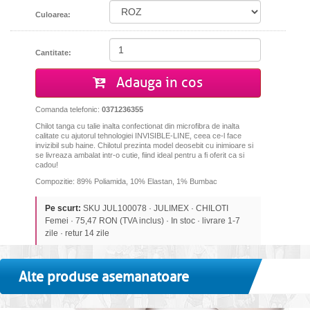
Culoarea:
Cantitate:
Adauga in cos
Comanda telefonic:
0371236355
Chilot tanga cu talie inalta confectionat din microfibra de inalta
calitate cu ajutorul tehnologiei INVISIBLE-LINE, ceea ce-l face
invizibil sub haine. Chilotul prezinta model deosebit cu inimioare si
se livreaza ambalat intr-o cutie, fiind ideal pentru a fi oferit ca si
cadou!
Compozitie: 89% Poliamida, 10% Elastan, 1% Bumbac
Pe scurt:
SKU JUL100078 · JULIMEX · CHILOTI
Femei · 75,47 RON (TVA inclus) · In stoc · livrare 1-7
zile · retur 14 zile
Alte produse asemanatoare