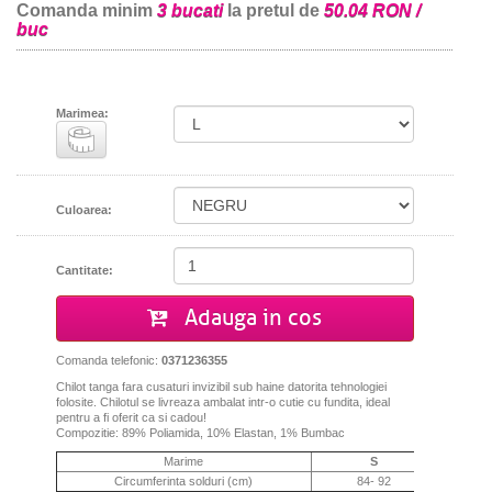
Comanda minim
3 bucati
la pretul de
50.04 RON /
buc
Marimea:
Culoarea:
Cantitate:
Adauga in cos
Comanda telefonic:
0371236355
Chilot tanga fara cusaturi invizibil sub haine datorita tehnologiei
folosite. Chilotul se livreaza ambalat intr-o cutie cu fundita, ideal
pentru a fi oferit ca si cadou!
Compozitie: 89% Poliamida, 10% Elastan, 1% Bumbac
Marime
S
Circumferinta solduri (cm)
84- 92
94