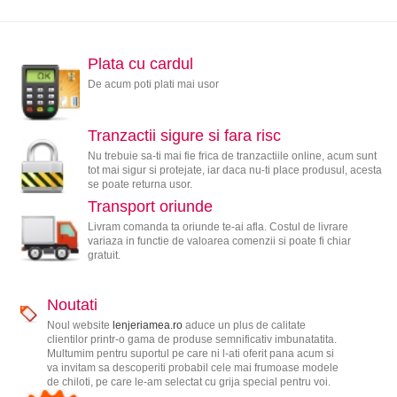
Plata cu cardul
De acum poti plati mai usor
Tranzactii sigure si fara risc
Nu trebuie sa-ti mai fie frica de tranzactiile online, acum sunt
tot mai sigur si protejate, iar daca nu-ti place produsul, acesta
se poate returna usor.
Transport oriunde
Livram comanda ta oriunde te-ai afla. Costul de livrare
variaza in functie de valoarea comenzii si poate fi chiar
gratuit.
Noutati
Noul website
lenjeriamea.ro
aduce un plus de calitate
clientilor printr-o gama de produse semnificativ imbunatatita.
Multumim pentru suportul pe care ni l-ati oferit pana acum si
va invitam sa descoperiti probabil cele mai frumoase modele
de chiloti, pe care le-am selectat cu grija special pentru voi.