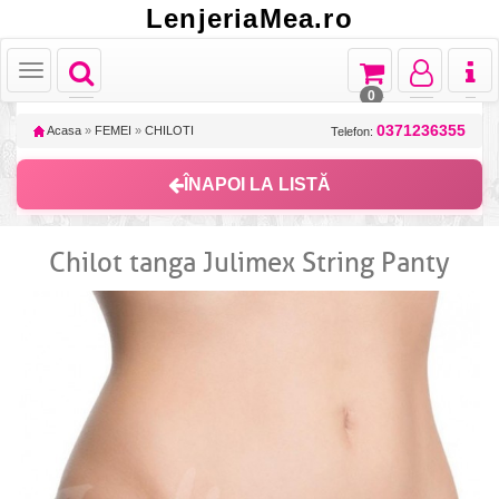
LenjeriaMea.ro
Toggle
Toggle
Toggle
Toggl
Toggle
navigation
navigation
navigation
naviga
navigation
0
0371236355
Acasa
»
FEMEI
»
CHILOTI
Telefon:
ÎNAPOI LA LISTĂ
Chilot tanga Julimex String Panty