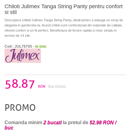
Chiloti Julimex Tanga String Panty pentru confort
si stil
Descopera chilotii Julimex Tanga String Panty, ideali pentru a adauga un strop de
eleganta in garderoba ta. Acesti chiloti sunt confectionati din materiale de calitate,
oferind confort si un fit perfect. Beneficiaza de livrare rapida si retur simplu in
termen de 14 zile.
Cod : JUL76705 -
in stoc
58.87
RON
(tva inclus)
PROMO
Comanda minim
2 bucati
la pretul de
52.98 RON /
buc