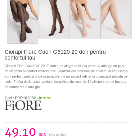
Ciorapi Fiore Cuori G6120 20 den pentru
confortul tau
Ciorapii Fiore Cuori G6120 20 den sunt alegerea ideala pentru a adauga un plus
de eleganta si confort tinutelor tale. Realizati din materiale de calitate, acesti ciorapi
sunt perfecti pentru orice ocazie, oferind un aspect rafinat si o senzatie placuta pe
piele. Profita de livrarea rapida si de politica de retur de 14 zile pentru a te bucura
de cumparaturi fara griji.
Cod : ECR102082 -
in stoc
49.10
RON
(tva inclus)