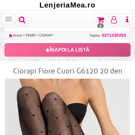
LenjeriaMea.ro
Toggle
Toggle
Toggle
Toggl
Toggle
navigation
navigation
navigation
naviga
navigation
0
0371236355
Acasa
»
FEMEI
»
CIORAPI
Telefon:
ÎNAPOI LA LISTĂ
Ciorapi Fiore Cuori G6120 20 den