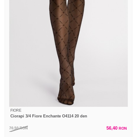
FIORE
Ciorapi 3/4 Fiore Enchante O4114 20 den
56,40
70,50
RON
RON