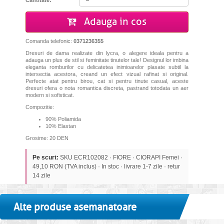
Cantitate:
Adauga in cos
Comanda telefonic:
0371236355
Dresuri de dama realizate din lycra, o alegere ideala pentru a
adauga un plus de stil si feminitate tinutelor tale! Designul lor imbina
eleganta romburilor cu delicatetea inimioarelor plasate subtil la
intersectia acestora, creand un efect vizual rafinat si original.
Perfecte atat pentru birou, cat si pentru tinute casual, aceste
dresuri ofera o nota romantica discreta, pastrand totodata un aer
modern si sofisticat.
Compozitie:
90% Poliamida
10% Elastan
Grosime: 20 DEN
Pe scurt:
SKU ECR102082 · FIORE · CIORAPI Femei ·
49,10 RON (TVA inclus) · In stoc · livrare 1-7 zile · retur
14 zile
Alte produse asemanatoare