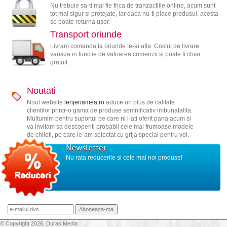
Nu trebuie sa-ti mai fie frica de tranzactiile online, acum sunt
tot mai sigur si protejate, iar daca nu-ti place produsul, acesta
se poate returna usor.
Transport oriunde
Livram comanda ta oriunde te-ai afla. Costul de livrare
variaza in functie de valoarea comenzii si poate fi chiar
gratuit.
Noutati
Noul website
lenjeriamea.ro
aduce un plus de calitate
clientilor printr-o gama de produse semnificativ imbunatatita.
Multumim pentru suportul pe care ni l-ati oferit pana acum si
va invitam sa descoperiti probabil cele mai frumoase modele
de chiloti, pe care le-am selectat cu grija special pentru voi.
Newsletter
Nu rata reducerile si cele mai noi produse!
© Copyright 2026, Duras Media