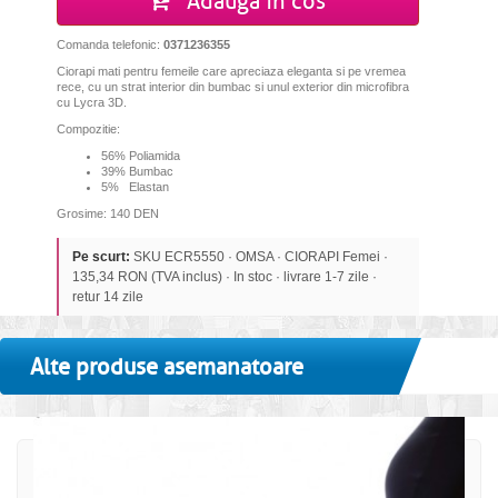
Adauga in cos
Comanda telefonic:
0371236355
Ciorapi mati pentru femeile care apreciaza eleganta si pe vremea
rece, cu un strat interior din bumbac si unul exterior din microfibra
cu Lycra 3D.
Compozitie:
56% Poliamida
39% Bumbac
5% Elastan
Grosime: 140 DEN
Pe scurt:
SKU ECR5550 · OMSA · CIORAPI Femei ·
135,34 RON (TVA inclus) · In stoc · livrare 1-7 zile ·
retur 14 zile
Alte produse asemanatoare