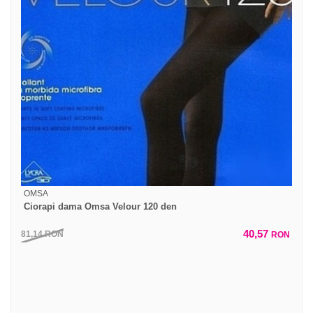
OMSA
Ciorapi dama Omsa Velour 120 den
40,57
81,14
RON
RON