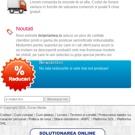
Livram comanda ta oriunde te-ai afla. Costul de livrare
variaza in functie de valoarea comenzii si poate fi chiar
gratuit.
Noutati
Noul website
lenjeriamea.ro
aduce un plus de calitate
clientilor printr-o gama de produse semnificativ imbunatatita.
Multumim pentru suportul pe care ni l-ati oferit pana acum si
va invitam sa descoperiti probabil cele mai frumoase modele
de chiloti, pe care le-am selectat cu grija special pentru voi.
Newsletter
Nu rata reducerile si cele mai noi produse!
© Copyright 2026, Duras Media
Contact
|
Cum cumpar
|
Cum platesc
|
Livrare
|
Termeni si conditii
|
Prelucrarea datelor cu
caracter personal
|
Politica de retur
|
Sfaturi intretinere
|
ANPC
|
Platforma SOL
|
Platforma
SAL