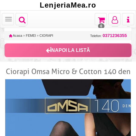
LenjeriaMea.ro
Toggle
Toggle
Toggle
Toggl
Toggle
navigation
navigation
navigation
naviga
navigation
0
0371236355
Acasa
»
FEMEI
»
CIORAPI
Telefon:
ÎNAPOI LA LISTĂ
Ciorapi Omsa Micro & Cotton 140 den