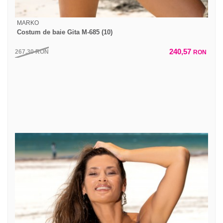
MARKO
Costum de baie Gita M-685 (10)
240,57
267,30
RON
RON