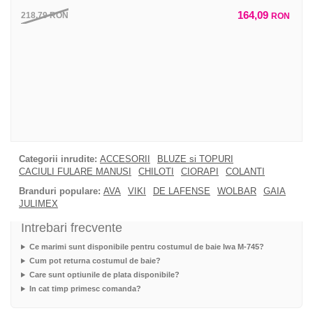
164,09
218,79
RON
RON
Categorii inrudite:
ACCESORII
BLUZE si TOPURI
CACIULI FULARE MANUSI
CHILOTI
CIORAPI
COLANTI
Branduri populare:
AVA
VIKI
DE LAFENSE
WOLBAR
GAIA
JULIMEX
Intrebari frecvente
Ce marimi sunt disponibile pentru costumul de baie Iwa M-745?
Cum pot returna costumul de baie?
Care sunt optiunile de plata disponibile?
In cat timp primesc comanda?