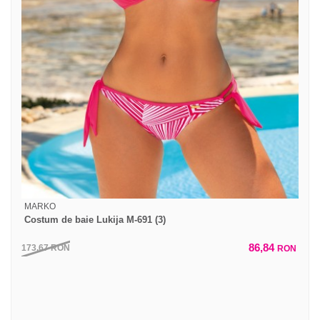
MARKO
Costum de baie Lukija M-691 (3)
86,84
173,67
RON
RON