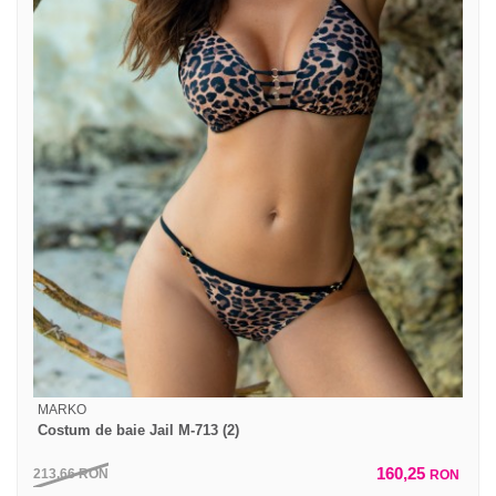
MARKO
Costum de baie Jail M-713 (2)
160,25
213,66
RON
RON