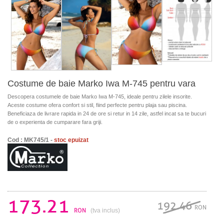
Costume de baie Marko Iwa M-745 pentru vara
Descopera costumele de baie Marko Iwa M-745, ideale pentru zilele insorite.
Aceste costume ofera confort si stil, fiind perfecte pentru plaja sau piscina.
Beneficiaza de livrare rapida in 24 de ore si retur in 14 zile, astfel incat sa te bucuri
de o experienta de cumparare fara griji.
Cod : MK745/1 -
stoc epuizat
173.21
192.46
RON
RON
(tva inclus)