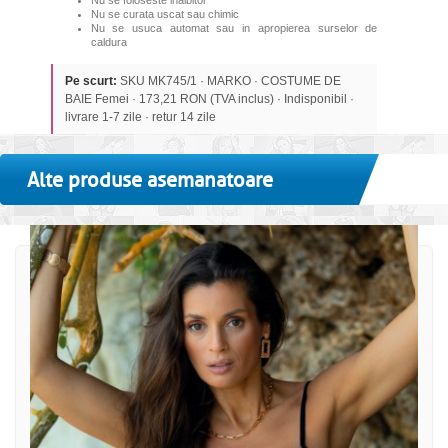
Nu se foloseste inalbitor
Nu se curata uscat sau chimic
Nu se usuca automat sau in apropierea surselor de
caldura
Pe scurt:
SKU MK745/1 · MARKO · COSTUME DE
BAIE Femei · 173,21 RON (TVA inclus) · Indisponibil ·
livrare 1-7 zile · retur 14 zile
Alte produse asemanatoare