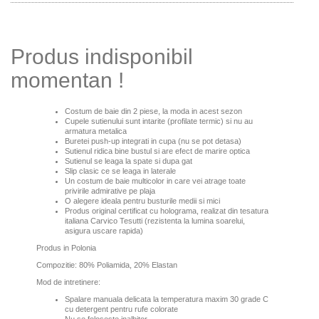
Produs indisponibil
momentan !
Costum de baie din 2 piese
, la moda in acest sezon
Cupele sutienului sunt intarite (profilate termic) si nu au
armatura metalica
Buretei push-up integrati in cupa (nu se pot detasa)
Sutienul ridica bine bustul si are efect de marire optica
Sutienul se leaga la spate si dupa gat
Slip clasic ce se leaga in laterale
U
n costum de baie multicolor in care vei atrage toate
privirile admirative pe plaja
O alegere ideala pentru busturile medii si mici
Produs original certificat cu holograma, realizat din tesatura
italiana Carvico Tesutti (rezistenta la lumina soarelui,
asigura uscare rapida)
Produs in Polonia
Compozitie: 80% Poliamida, 20% Elastan
Mod de intretinere:
Spalare manuala delicata la temperatura maxim 30 grade C
cu detergent pentru rufe colorate