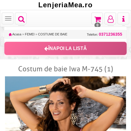
LenjeriaMea.ro
Toggle
Toggle
Toggle
Toggl
Toggle
navigation
navigation
navigation
naviga
navigation
0
0371236355
Acasa
»
FEMEI
»
COSTUME DE BAIE
Telefon:
ÎNAPOI LA LISTĂ
Costum de baie Iwa M-745 (1)