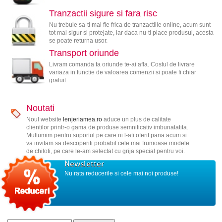
Tranzactii sigure si fara risc
Nu trebuie sa-ti mai fie frica de tranzactiile online, acum sunt
tot mai sigur si protejate, iar daca nu-ti place produsul, acesta
se poate returna usor.
Transport oriunde
Livram comanda ta oriunde te-ai afla. Costul de livrare
variaza in functie de valoarea comenzii si poate fi chiar
gratuit.
Noutati
Noul website
lenjeriamea.ro
aduce un plus de calitate
clientilor printr-o gama de produse semnificativ imbunatatita.
Multumim pentru suportul pe care ni l-ati oferit pana acum si
va invitam sa descoperiti probabil cele mai frumoase modele
de chiloti, pe care le-am selectat cu grija special pentru voi.
Newsletter
Nu rata reducerile si cele mai noi produse!