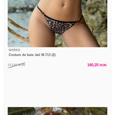
MARKO
Costum de baie Jail M-713 (2)
160,25
213,66
RON
RON