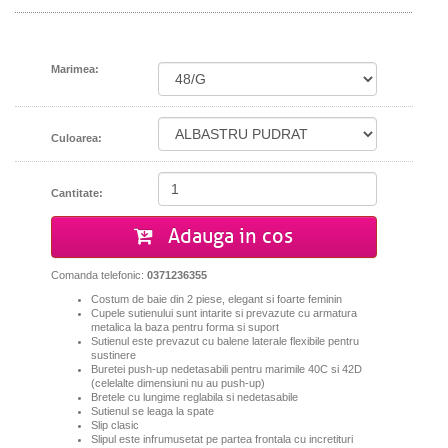
Marimea:
Culoarea:
Cantitate:
Adauga in cos
Comanda telefonic:
0371236355
Costum de baie din 2 piese, elegant si foarte feminin
Cupele sutienului sunt intarite si prevazute cu armatura
metalica la baza pentru forma si suport
Sutienul este prevazut cu balene laterale flexibile pentru
sustinere
Buretei push-up nedetasabili pentru marimile 40C si 42D
(celelalte dimensiuni nu au push-up)
Bretele cu lungime reglabila si nedetasabile
Sutienul se leaga la spate
Slip clasic
Slipul este infrumusetat pe partea frontala cu incretituri