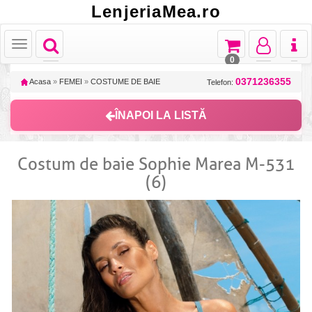
LenjeriaMea.ro
Toggle
Toggle
Toggle
Toggl
Toggle
navigation
navigation
navigation
naviga
navigation
0
0371236355
Acasa
»
FEMEI
»
COSTUME DE BAIE
Telefon:
ÎNAPOI LA LISTĂ
Costum de baie Sophie Marea M-531
(6)