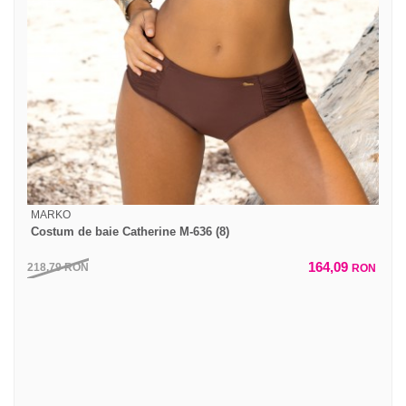
MARKO
Costum de baie Catherine M-636 (8)
164,09
218,79
RON
RON