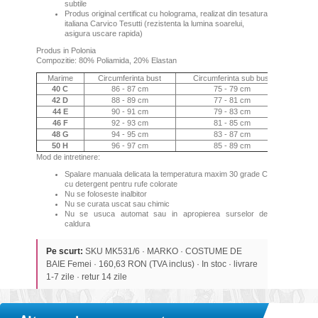
subtile
Produs original certificat cu holograma, realizat din tesatura
italiana Carvico Tesutti (rezistenta la lumina soarelui,
asigura uscare rapida)
Produs in Polonia
Compozitie: 80% Poliamida, 20% Elastan
Marime
Circumferinta bust
Circumferinta sub bust
Circ
40 C
86 - 87 cm
75 - 79 cm
42 D
88 - 89 cm
77 - 81 cm
44 E
90 - 91 cm
79 - 83 cm
46 F
92 - 93 cm
81 - 85 cm
48 G
94 - 95 cm
83 - 87 cm
50 H
96 - 97 cm
85 - 89 cm
Mod de intretinere:
Spalare manuala delicata la temperatura maxim 30 grade C
cu detergent pentru rufe colorate
Nu se foloseste inalbitor
Nu se curata uscat sau chimic
Nu se usuca automat sau in apropierea surselor de
caldura
Pe scurt:
SKU MK531/6 · MARKO · COSTUME DE
BAIE Femei · 160,63 RON (TVA inclus) · In stoc · livrare
1-7 zile · retur 14 zile