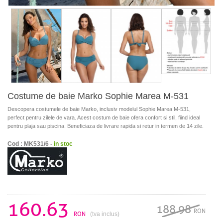
Costume de baie Marko Sophie Marea M-531
Descopera costumele de baie Marko, inclusiv modelul Sophie Marea M-531,
perfect pentru zilele de vara. Acest costum de baie ofera confort si stil, fiind ideal
pentru plaja sau piscina. Beneficiaza de livrare rapida si retur in termen de 14 zile.
Cod : MK531/6 -
in stoc
160.63
188.98
RON
RON
(tva inclus)