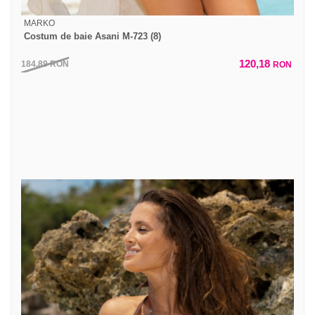
MARKO
Costum de baie Asani M-723 (8)
120,18
184,89
RON
RON