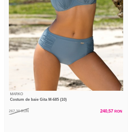
MARKO
Costum de baie Gita M-685 (10)
240,57
267,30
RON
RON