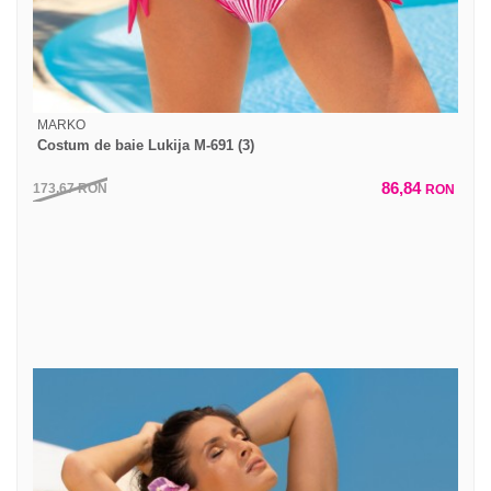
MARKO
Costum de baie Lukija M-691 (3)
86,84
173,67
RON
RON