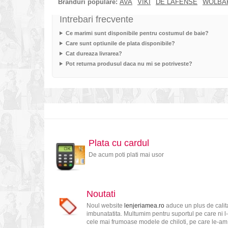
Branduri populare:
AVA
VIKI
DE LAFENSE
WOLBA
Intrebari frecvente
Ce marimi sunt disponibile pentru costumul de baie?
Care sunt optiunile de plata disponibile?
Cat dureaza livrarea?
Pot returna produsul daca nu mi se potriveste?
Plata cu cardul
De acum poti plati mai usor
Noutati
Noul website
lenjeriamea.ro
aduce un plus de calita
imbunatatita. Multumim pentru suportul pe care ni l-
cele mai frumoase modele de chiloti, pe care le-am s