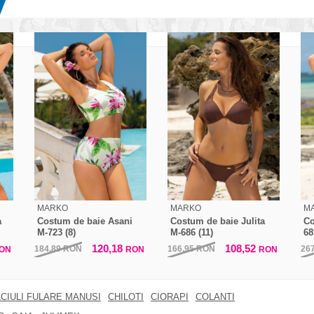
MARKO
MARKO
M
a
Costum de baie Asani
Costum de baie Julita
Co
M-723 (8)
M-686 (11)
68
120,18
108,52
184,89
RON
166,95
RON
26
ON
RON
RON
CIULI FULARE MANUSI
CHILOTI
CIORAPI
COLANTI