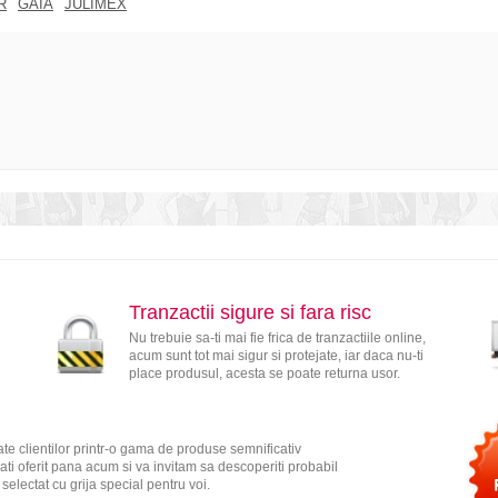
R
GAIA
JULIMEX
Tranzactii sigure si fara risc
Nu trebuie sa-ti mai fie frica de tranzactiile online,
acum sunt tot mai sigur si protejate, iar daca nu-ti
place produsul, acesta se poate returna usor.
te clientilor printr-o gama de produse semnificativ
ati oferit pana acum si va invitam sa descoperiti probabil
electat cu grija special pentru voi.