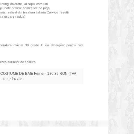
dungi colorate, iar slipul este uni
 toate privirile admirative pe plaja
ama, realizat din tesatura italiana Carvico Tesutti
gura uscare rapida)
mperatura maxim 30 grade C cu detergent pentru rufe
erea surselor de caldura
 COSTUME DE BAIE Femei · 186,39 RON (TVA
 · retur 14 zile