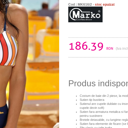
Cod : MK616/2 -
stoc epuizat
186.39
RON
(tva inc
Produs indispo
Costum de baie din 2 piese, la mo
Sutien tip bustiera
Sutienul are cupele dublate cu inser
cupele devin soft)
Sutien fara armatura metalica si far
pentru sustinere
Bretele detasabile, cu lungime regla
Sutien fara elemente de fixare (se
Slip clasic cu talie inalta