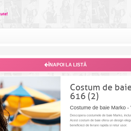
ÎNAPOI LA LISTĂ
Costum de baie
616 (2)
Costume de baie Marko - 
Descopera costumele de baie Marko, inclusi
Acest costum de baie ofera un design elegan
beneficiezi de livrare rapida si retur usor.