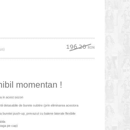
196.20
RON
lus)
nibil momentan !
da in acest sezon
tii detasabile de burete subtire (prin eliminarea acestora
a buretei push-up, prevazut cu balene laterale flexibile
bila
 baga pe cap)