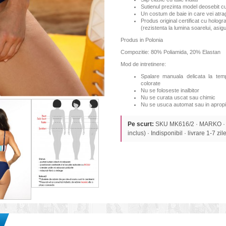
Sutienul prezinta model deosebit cu 
Un costum de baie in care vei atrage
Produs original certificat cu hologr
(rezistenta la lumina soarelui, asi
Produs in Polonia
Compozitie: 80% Poliamida, 20% Elastan
Mod de intretinere:
Spalare manuala delicata la te
colorate
Nu se foloseste inalbitor
Nu se curata uscat sau chimic
Nu se usuca automat sau in apropi
Pe scurt:
SKU MK616/2 · MARKO ·
inclus) · Indisponibil · livrare 1-7 zile