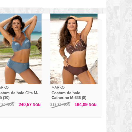
ARKO
MARKO
stum de baie Gita M-
Costum de baie
5 (10)
Catherine M-636 (8)
240,57
164,09
7,30
RON
218,79
RON
RON
RON