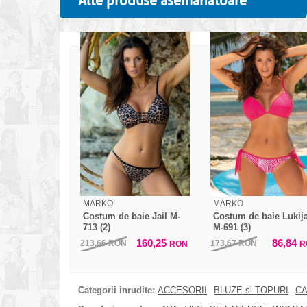
Alte produse asemanatoare
MARKO
MARKO
Costum de baie Jail M-
Costum de baie Lukij
713 (2)
M-691 (3)
160,25
86,84
213,66
RON
173,67
RON
RON
R
Categorii inrudite:
ACCESORII
BLUZE si TOPURI
CA