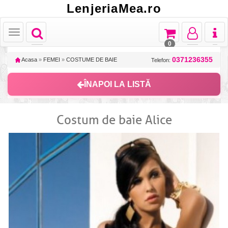
LenjeriaMea.ro
Toggle
Toggle
Toggle
Toggl
Toggle
navigation
navigation
navigation
naviga
navigation
0
0371236355
Acasa
»
FEMEI
»
COSTUME DE BAIE
Telefon:
ÎNAPOI LA LISTĂ
Costum de baie Alice