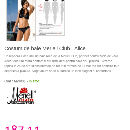
Costum de baie Meriell Club - Alice
Descopera Costumul de baie Alice de la Meriell Club, perfect pentru zilele de vara.
Acest costum ofera confort si stil, fiind ideal pentru plaja sau piscina. Livrarea
rapida in 24 de ore si posibilitatea de retur in termen de 14 zile fac din achizitia ta o
experienta placuta. Alege acum sa te bucuri de un look elegant si confortabil!
Cod : M24/01 -
in stoc
187.11