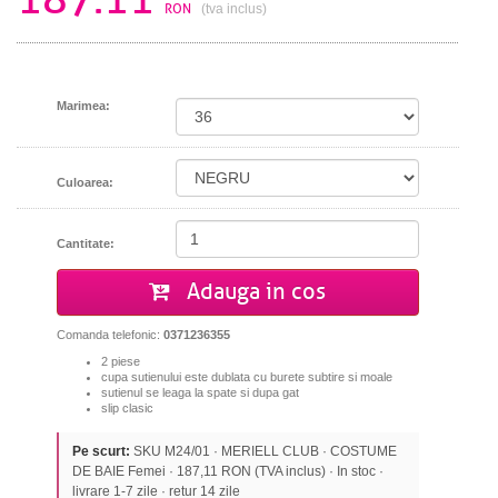
RON
(tva inclus)
Marimea:
Culoarea:
Cantitate:
Adauga in cos
Comanda telefonic:
0371236355
2 piese
cupa sutienului este dublata cu burete subtire si moale
sutienul se leaga la spate si dupa gat
slip clasic
Pe scurt:
SKU M24/01 · MERIELL CLUB · COSTUME
DE BAIE Femei · 187,11 RON (TVA inclus) · In stoc ·
livrare 1-7 zile · retur 14 zile