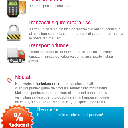
De acum poti plati mai usor
Tranzactii sigure si fara risc
Nu trebuie sa-ti mai fie frica de tranzactiile online, acum sunt
tot mai sigur si protejate, iar daca nu-ti place produsul, acesta
se poate returna usor.
Transport oriunde
Livram comanda ta oriunde te-ai afla. Costul de livrare
variaza in functie de valoarea comenzii si poate fi chiar
gratuit.
Noutati
Noul website
lenjeriamea.ro
aduce un plus de calitate
clientilor printr-o gama de produse semnificativ imbunatatita.
Multumim pentru suportul pe care ni l-ati oferit pana acum si
va invitam sa descoperiti probabil cele mai frumoase modele
de chiloti, pe care le-am selectat cu grija special pentru voi.
Newsletter
Nu rata reducerile si cele mai noi produse!