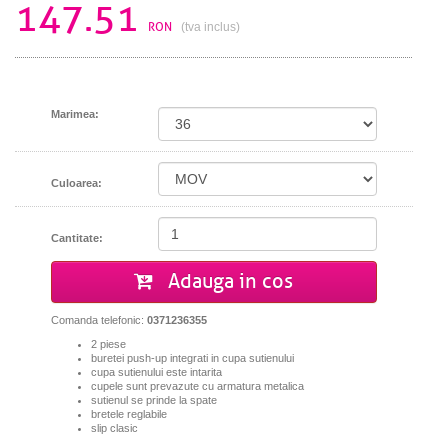
147.51
RON
(tva inclus)
Marimea:
Culoarea:
Cantitate:
Adauga in cos
Comanda telefonic:
0371236355
2 piese
buretei push-up integrati in cupa sutienului
cupa sutienului este intarita
cupele sunt prevazute cu armatura metalica
sutienul se prinde la spate
bretele reglabile
slip clasic