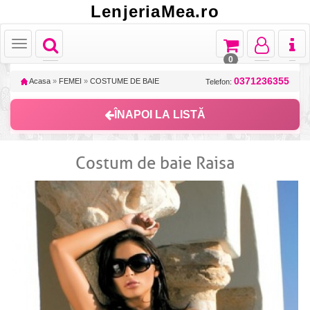
LenjeriaMea.ro
Toggle
Toggle
Toggle
Toggl
Toggle
navigation
navigation
navigation
naviga
navigation
0
0371236355
Acasa
»
FEMEI
»
COSTUME DE BAIE
Telefon:
ÎNAPOI LA LISTĂ
Costum de baie Raisa