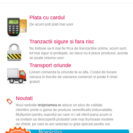
Plata cu cardul
De acum poti plati mai usor
Tranzactii sigure si fara risc
Nu trebuie sa-ti mai fie frica de tranzactiile online, acum sunt
tot mai sigur si protejate, iar daca nu-ti place produsul, acesta
se poate returna usor.
Transport oriunde
Livram comanda ta oriunde te-ai afla. Costul de livrare
variaza in functie de valoarea comenzii si poate fi chiar
gratuit.
Noutati
Noul website
lenjeriamea.ro
aduce un plus de calitate
clientilor printr-o gama de produse semnificativ imbunatatita.
Multumim pentru suportul pe care ni l-ati oferit pana acum si
va invitam sa descoperiti probabil cele mai frumoase modele
de chiloti, pe care le-am selectat cu grija special pentru voi.
Newsletter