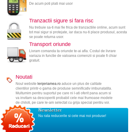
De acum poti plati mai usor
Tranzactii sigure si fara risc
Nu trebuie sa-ti mai fie frica de tranzactiile online, acum sunt
tot mai sigur si protejate, iar daca nu-ti place produsul, acesta
se poate returna usor.
Transport oriunde
Livram comanda ta oriunde te-ai afla. Costul de livrare
variaza in functie de valoarea comenzii si poate fi chiar
gratuit.
Noutati
Noul website
lenjeriamea.ro
aduce un plus de calitate
clientilor printr-o gama de produse semnificativ imbunatatita.
Multumim pentru suportul pe care ni l-ati oferit pana acum si
va invitam sa descoperiti probabil cele mai frumoase modele
de chiloti, pe care le-am selectat cu grija special pentru voi.
Newsletter
Nu rata reducerile si cele mai noi produse!