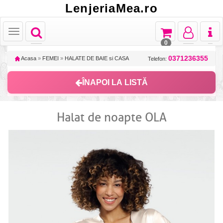
LenjeriaMea.ro
Toggle
Toggle
Toggle
Toggl
Toggle
navigation
navigation
navigation
naviga
navigation
0
0371236355
Acasa
»
FEMEI
»
HALATE DE BAIE si CASA
Telefon:
ÎNAPOI LA LISTĂ
Halat de noapte OLA