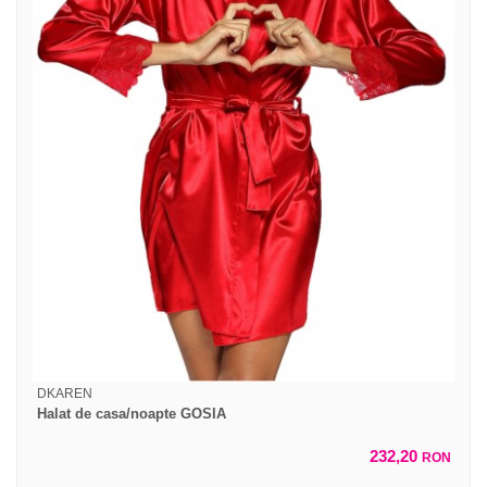
DKAREN
Halat de casa/noapte GOSIA
232,20
RON