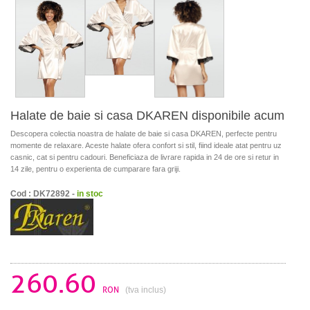
Halate de baie si casa DKAREN disponibile acum
Descopera colectia noastra de halate de baie si casa DKAREN, perfecte pentru
momente de relaxare. Aceste halate ofera confort si stil, fiind ideale atat pentru uz
casnic, cat si pentru cadouri. Beneficiaza de livrare rapida in 24 de ore si retur in
14 zile, pentru o experienta de cumparare fara griji.
Cod : DK72892 -
in stoc
260.60
RON
(tva inclus)