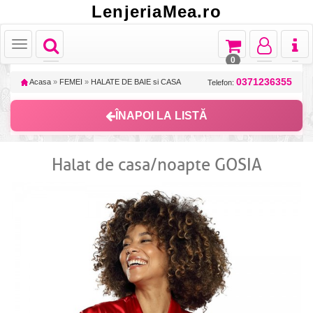
LenjeriaMea.ro
Toggle
Toggle
Toggle
Toggl
Toggle
navigation
navigation
navigation
naviga
navigation
0
0371236355
Acasa
»
FEMEI
»
HALATE DE BAIE si CASA
Telefon:
ÎNAPOI LA LISTĂ
Halat de casa/noapte GOSIA