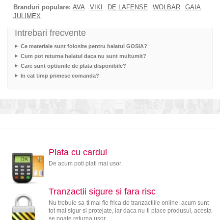
Branduri populare:
AVA
VIKI
DE LAFENSE
WOLBAR
GAIA
JULIMEX
Intrebari frecvente
Ce materiale sunt folosite pentru halatul GOSIA?
Cum pot returna halatul daca nu sunt multumit?
Care sunt optiunile de plata disponibile?
In cat timp primesc comanda?
Plata cu cardul
De acum poti plati mai usor
Tranzactii sigure si fara risc
Nu trebuie sa-ti mai fie frica de tranzactiile online, acum sunt
tot mai sigur si protejate, iar daca nu-ti place produsul, acesta
se poate returna usor.