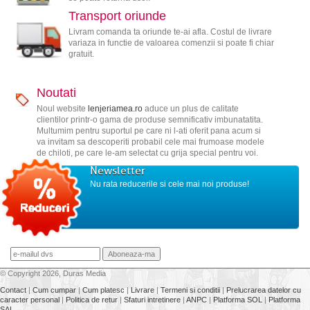
Transport oriunde
Livram comanda ta oriunde te-ai afla. Costul de livrare
variaza in functie de valoarea comenzii si poate fi chiar
gratuit.
Noutati
Noul website
lenjeriamea.ro
aduce un plus de calitate
clientilor printr-o gama de produse semnificativ imbunatatita.
Multumim pentru suportul pe care ni l-ati oferit pana acum si
va invitam sa descoperiti probabil cele mai frumoase modele
de chiloti, pe care le-am selectat cu grija special pentru voi.
Newsletter
Nu rata reducerile si cele mai noi produse!
© Copyright 2026, Duras Media
Contact
|
Cum cumpar
|
Cum platesc
|
Livrare
|
Termeni si conditii
|
Prelucrarea datelor cu
caracter personal
|
Politica de retur
|
Sfaturi intretinere
|
ANPC
|
Platforma SOL
|
Platforma
SAL