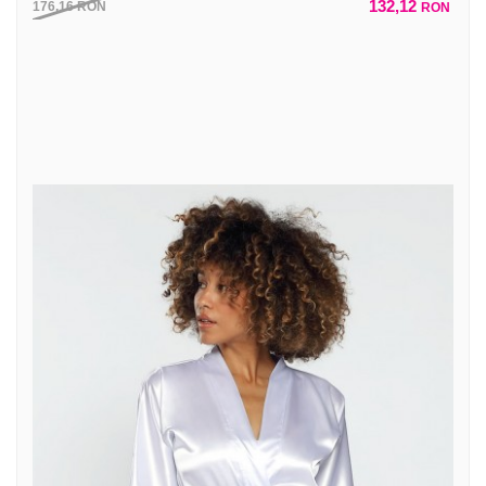
132,12
176,16
RON
RON