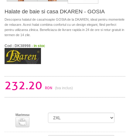
Halate de baie si casa DKAREN - GOSIA
Descopera halatul de casa/noapte GOSIA de la DKAREN, ideal pentru momentele
de relaxare. Acest halat combina confortul cu un design elegant, fiind perfect
pentru utilizarea zilnica. Beneficiaza de livrare rapida in 24 de ore si retur gratuit in
termen de 14 zile.
Cod : DK38998 -
in stoc
232.20
RON
(tva inclus)
Marimea: