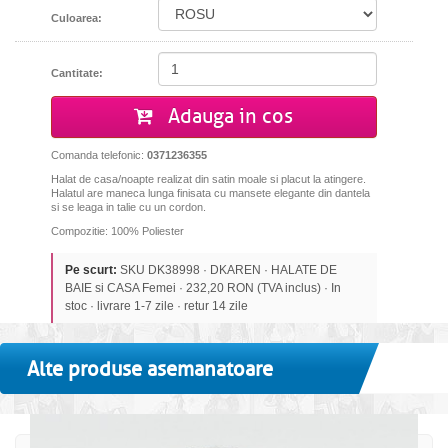
Culoarea:
Cantitate:
Adauga in cos
Comanda telefonic:
0371236355
Halat de casa/noapte realizat din satin moale si placut la atingere.
Halatul are maneca lunga finisata cu mansete elegante din dantela
si se leaga in talie cu un cordon.
Compozitie: 100% Poliester
Pe scurt:
SKU DK38998 · DKAREN · HALATE DE
BAIE si CASA Femei · 232,20 RON (TVA inclus) · In
stoc · livrare 1-7 zile · retur 14 zile
Alte produse asemanatoare