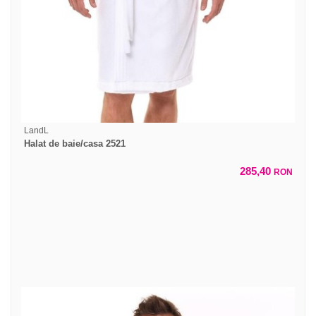
LandL
Halat de baie/casa 2521
285,40
RON