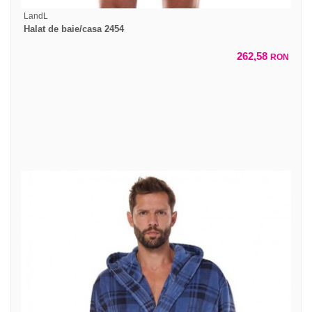
LandL
Halat de baie/casa 2454
262,58
RON