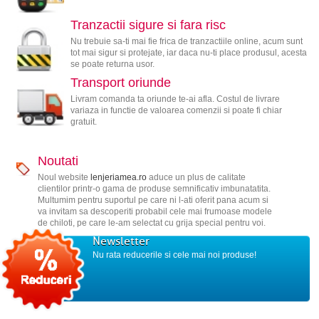
Tranzactii sigure si fara risc
Nu trebuie sa-ti mai fie frica de tranzactiile online, acum sunt
tot mai sigur si protejate, iar daca nu-ti place produsul, acesta
se poate returna usor.
Transport oriunde
Livram comanda ta oriunde te-ai afla. Costul de livrare
variaza in functie de valoarea comenzii si poate fi chiar
gratuit.
Noutati
Noul website
lenjeriamea.ro
aduce un plus de calitate
clientilor printr-o gama de produse semnificativ imbunatatita.
Multumim pentru suportul pe care ni l-ati oferit pana acum si
va invitam sa descoperiti probabil cele mai frumoase modele
de chiloti, pe care le-am selectat cu grija special pentru voi.
Newsletter
Nu rata reducerile si cele mai noi produse!