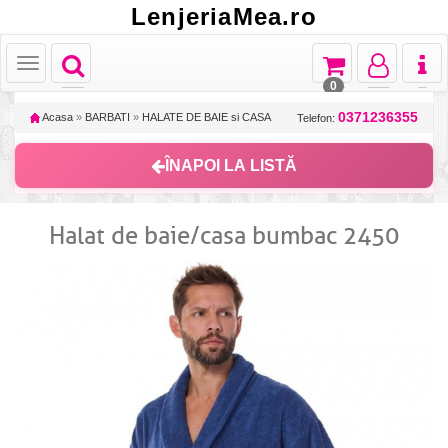
LenjeriaMea.ro
Toggle
Toggle
Toggle
Toggl
Toggle
navigation
navigation
navigation
naviga
navigation
0
0371236355
Acasa
»
BARBATI
»
HALATE DE BAIE si CASA
Telefon:
ÎNAPOI LA LISTĂ
Halat de baie/casa bumbac 2450