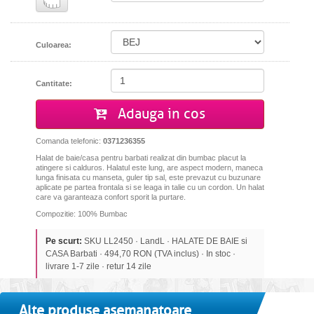
Culoarea:
Cantitate:
Adauga in cos
Comanda telefonic:
0371236355
Halat de baie/casa pentru barbati realizat din bumbac placut la
atingere si calduros. Halatul este lung, are aspect modern, maneca
lunga finisata cu manseta, guler tip sal, este prevazut cu buzunare
aplicate pe partea frontala si se leaga in talie cu un cordon. Un halat
care va garanteaza confort sporit la purtare.
Compozitie: 100% Bumbac
Pe scurt:
SKU LL2450 · LandL · HALATE DE BAIE si
CASA Barbati · 494,70 RON (TVA inclus) · In stoc ·
livrare 1-7 zile · retur 14 zile
Alte produse asemanatoare