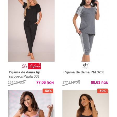
Pijama de dama tip
Pijama de dama PM.9250
salopeta Paula 308
77,06
88,61
154,12
RON
177,21
RON
RON
RON
-50%
-50%