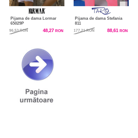
Pijama de dama Lormar
Pijama de dama Stefania
65029P
811
48,27
88,61
96,53
RON
177,21
RON
RON
RON