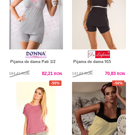
Pijama de dama Pati 1/2
Pijama de dama 915
82,21
70,83
164,41
RON
141,65
RON
RON
RON
-50%
-50%