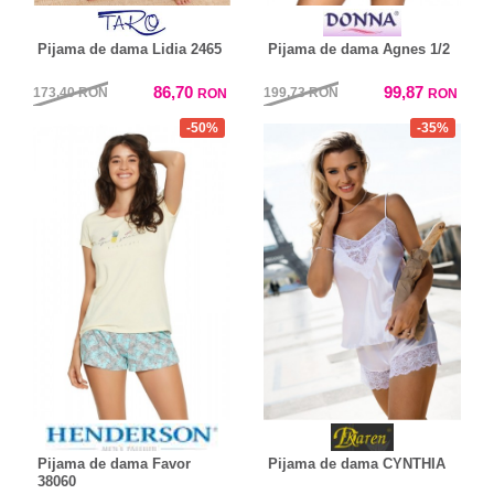
Pijama de dama Lidia 2465
Pijama de dama Agnes 1/2
86,70
99,87
173,40
RON
199,73
RON
RON
RON
-50%
-35%
Pijama de dama Favor
Pijama de dama CYNTHIA
38060