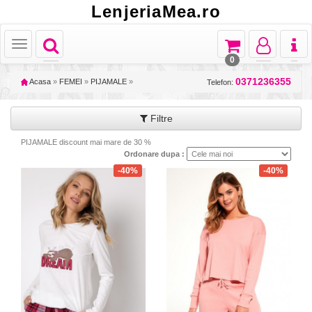
LenjeriaMea.ro
Toggle
Toggle
Toggle
Toggl
Toggle
navigation
navigation
navigation
naviga
navigation
0
0371236355
Acasa
»
FEMEI
»
PIJAMALE
»
Telefon:
Filtre
PIJAMALE discount mai mare de 30 %
Ordonare dupa :
-40%
-40%