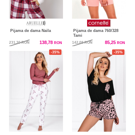
Pijama de dama Naila
Pijama de dama 760/328
Tami
138,78
85,25
231,30
RON
142,08
RON
RON
RON
-35%
-35%