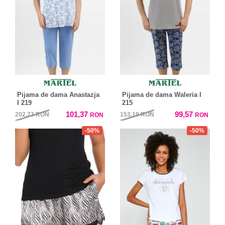
Pijama de dama Anastazja
Pijama de dama Waleria I
I 219
215
101,37
99,57
202,73
RON
153,19
RON
RON
RON
-50%
-50%