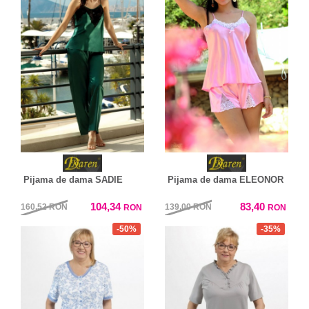
Pijama de dama SADIE
Pijama de dama ELEONOR
104,34
83,40
160,52
RON
139,00
RON
RON
RON
-50%
-35%