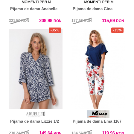
Pijama de dama Anabelle
Pijama de dama Gina
208,98
115,69
321,50
RON
177,98
RON
RON
RON
-35%
-35%
Pijama de dama Lizzie 1/2
Pijama de dama Ema 1167
149,64
119,96
230,21
RON
184,56
RON
RON
RON