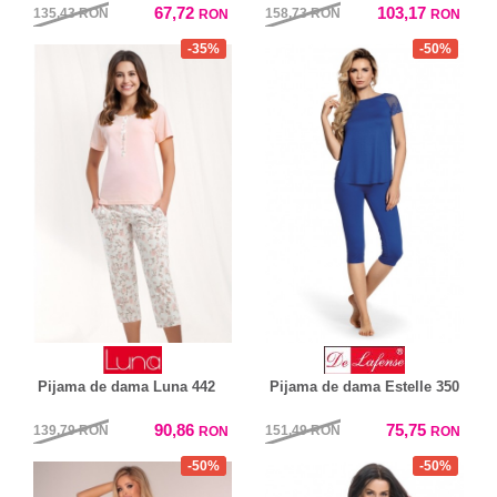
67,72
103,17
135,43
RON
158,73
RON
RON
RON
-35%
-50%
Pijama de dama Luna 442
Pijama de dama Estelle 350
90,86
75,75
139,79
RON
151,49
RON
RON
RON
-50%
-50%