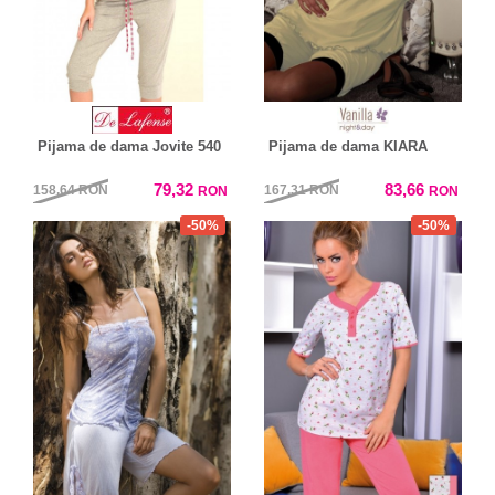
Pijama de dama Jovite 540
Pijama de dama KIARA
79,32
83,66
158,64
RON
167,31
RON
RON
RON
-50%
-50%