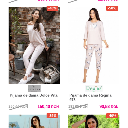
-40%
-50%
Pijama de dama Dolce Vita
Pijama de dama Regina
973
150,40
90,53
250,66
RON
181,05
RON
RON
RON
-35%
-40%