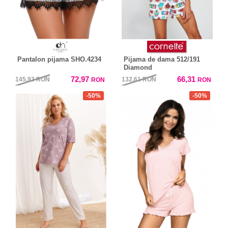
Pantalon pijama SHO.4234
Pijama de dama 512/191
Diamond
72,97
66,31
145,93
RON
132,61
RON
RON
RON
-50%
-50%