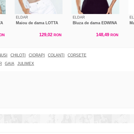
ELDAR
ELDAR
E
TA
Maiou de dama LOTTA
Bluza de dama EDWINA
Ma
129,02
148,49
ON
RON
RON
NUSI
CHILOTI
CIORAPI
COLANTI
CORSETE
R
GAIA
JULIMEX