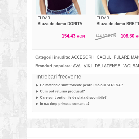
ELDAR
ELDAR
Bluza de dama DORITA
Bluza de dama BRET
154,43
108,50
144,67
RON
RON
R
Categorii inrudite:
ACCESORII
CACIULI FULARE MA
Branduri populare:
AVA
VIKI
DE LAFENSE
WOLBA
Intrebari frecvente
Ce materiale sunt folosite pentru maioul SERENA?
Cum pot returna produsul?
Care sunt optiunile de plata disponibile?
In cat timp primesc comanda?