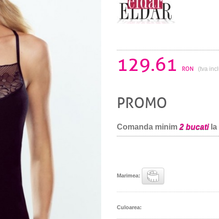
129.61
RON
(tva inc
PROMO
Comanda minim
2 bucati
la
Marimea:
Culoarea: