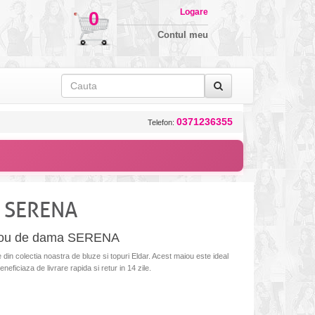
Logare
0
Contul meu
0371236355
Telefon:
 SERENA
Maiou de dama SERENA
 colectia noastra de bluze si topuri Eldar. Acest maiou este ideal
eneficiaza de livrare rapida si retur in 14 zile.