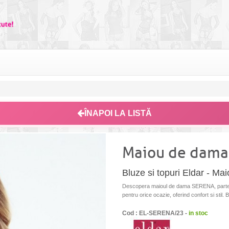
ÎNAPOI LA LISTĂ
Maiou de dama
Bluze si topuri Eldar - 
Descopera maioul de dama SERENA, parte din
pentru orice ocazie, oferind confort si stil. B
Cod : EL-SERENA/23 -
in stoc