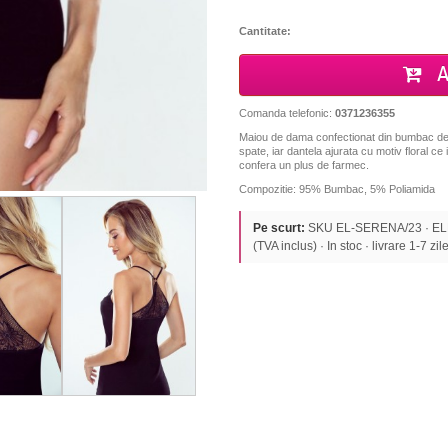
Cantitate:
A
Comanda telefonic:
0371236355
Maiou de dama confectionat din bumbac de in
spate, iar dantela ajurata cu motiv floral ce
confera un plus de farmec.
Compozitie: 95% Bumbac, 5% Poliamida
Pe scurt:
SKU EL-SERENA/23 · ELD
(TVA inclus) · In stoc · livrare 1-7 zile