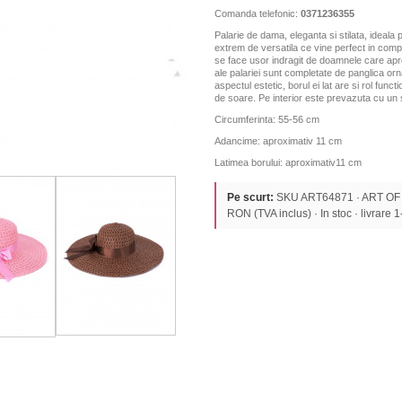
Comanda telefonic:
0371236355
Palarie de dama, eleganta si stilata, ideala 
extrem de versatila
ce vine perfect in comp
se face usor indragit de doamnele care apr
ale palariei sunt completate de panglica or
aspectul estetic, borul ei lat are si rol funct
de soare.
Pe interior este prevazuta cu un s
Circumferinta: 55-56 cm
Adancime: aproximativ 11 cm
Latimea borului: aproximativ
11 cm
Pe scurt:
SKU ART64871 · ART OF
RON (TVA inclus) · In stoc · livrare 1-