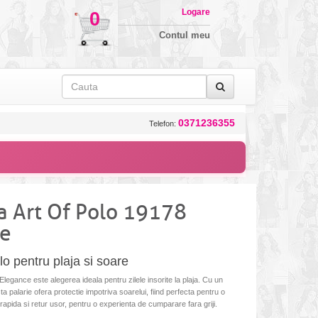
Logare
0
Contul meu
0371236355
Telefon:
a Art Of Polo 19178
ce
o pentru plaja si soare
legance este alegerea ideala pentru zilele insorite la plaja. Cu un
ta palarie ofera protectie impotriva soarelui, fiind perfecta pentru o
 rapida si retur usor, pentru o experienta de cumparare fara griji.