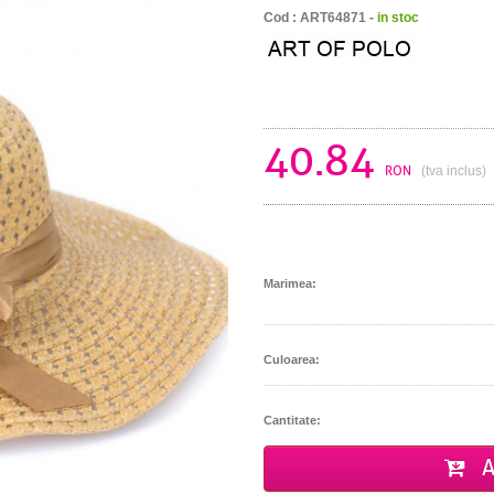
Cod : ART64871 -
in stoc
40.84
RON
(tva inclus)
Marimea:
Culoarea:
Cantitate:
A