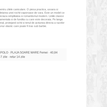
pentru zilele caniculare. O piesa practica, usoara si
letarea unei rochii vaporoase de vara.
Este un model ce
eciaza simplitatea
si romantismul modern.
Liniile clasice
namentala si de fundita cu care este decorata. Pe langa
ional, protejand ochii si tenul de actiunea directa a razelor
nur elastic care poate fi tras sub barbie.
 POLO · PLAJA SOARE MARE Femei · 40,84
7 zile · retur 14 zile