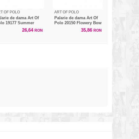
T OF POLO
ART OF POLO
larie de dama Art Of
Palarie de dama Art Of
lo 19177 Summer
Polo 20150 Flowery Bow
eeze
26,64
35,86
RON
RON