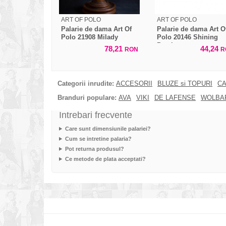
ART OF POLO
ART OF POLO
Palarie de dama Art Of
Palarie de dama Art O
Polo 21908 Milady
Polo 20146 Shining
Pearl
78,21
44,24
RON
R
Categorii inrudite:
ACCESORII
BLUZE si TOPURI
CA
Branduri populare:
AVA
VIKI
DE LAFENSE
WOLBA
Intrebari frecvente
Care sunt dimensiunile palariei?
Cum se intretine palaria?
Pot returna produsul?
Ce metode de plata acceptati?