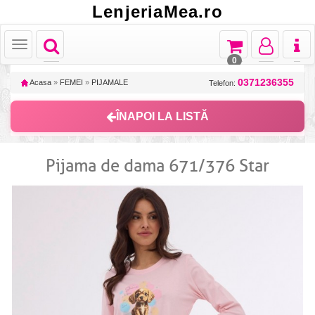
LenjeriaMea.ro
Toggle
Toggle
Toggle
Toggl
Toggle
navigation
navigation
navigation
naviga
navigation
0
0371236355
Acasa
»
FEMEI
»
PIJAMALE
Telefon:
ÎNAPOI LA LISTĂ
Pijama de dama 671/376 Star