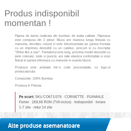
Produs indisponibil
momentan !
Pijama de dama realizata din bumbac de inalta calitate. Pijamaua
este compusa din 2 piese. Bluza are maneca lunga finisata cu
manseta, decolteu rotund si este infrumusetata pe partea frontala
cu un imprimeu deosebit cu un catelus, precum si cu inscriptia
"Shine like a star". Pantalonul este lung, prezinta model deosebit cu
pete colorate, stele si puncte, are talie elastica confortabila si este
finisat in partea inferioara cu mansete in nuanta bluzei.
Produsul este ambalat intr-o cutie prezentabila, cu logo-ul
producatorului.
Compozitie: 100% Bumbac
Produsa in Polonia.
Pe scurt:
SKU CO671/376 · CORNETTE · PIJAMALE
Femei · 269,66 RON (TVA inclus) · Indisponibil · livrare
1-7 zile · retur 14 zile
Alte produse asemanatoare