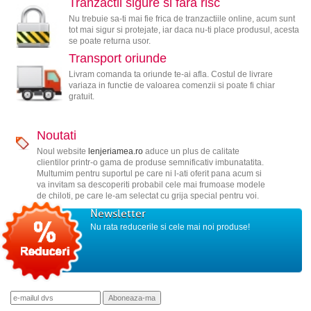
Tranzactii sigure si fara risc
Nu trebuie sa-ti mai fie frica de tranzactiile online, acum sunt
tot mai sigur si protejate, iar daca nu-ti place produsul, acesta
se poate returna usor.
Transport oriunde
Livram comanda ta oriunde te-ai afla. Costul de livrare
variaza in functie de valoarea comenzii si poate fi chiar
gratuit.
Noutati
Noul website
lenjeriamea.ro
aduce un plus de calitate
clientilor printr-o gama de produse semnificativ imbunatatita.
Multumim pentru suportul pe care ni l-ati oferit pana acum si
va invitam sa descoperiti probabil cele mai frumoase modele
de chiloti, pe care le-am selectat cu grija special pentru voi.
Newsletter
Nu rata reducerile si cele mai noi produse!