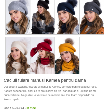
Caciuli fulare manusi Kamea pentru dama
Descopera caciulile, fularele si manusile Kamea, perfecte pentru sezonul rece.
Aceste accesorii nu doar ca te protejeaza de frig, dar adauga si un plus de stil
oricarei tinute. Alege dintr-o varietate de modele si culori, toate disponibile cu
livrare rapida.
Cod : K.20.044 -
in stoc