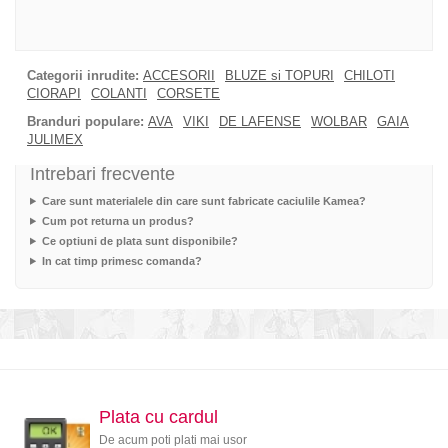
Categorii inrudite:
ACCESORII
BLUZE si TOPURI
CHILOTI
CIORAPI
COLANTI
CORSETE
Branduri populare:
AVA
VIKI
DE LAFENSE
WOLBAR
GAIA
JULIMEX
Intrebari frecvente
Care sunt materialele din care sunt fabricate caciulile Kamea?
Cum pot returna un produs?
Ce optiuni de plata sunt disponibile?
In cat timp primesc comanda?
Plata cu cardul
De acum poti plati mai usor