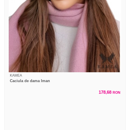
KAMEA
Caciula de dama Iman
178,68
RON