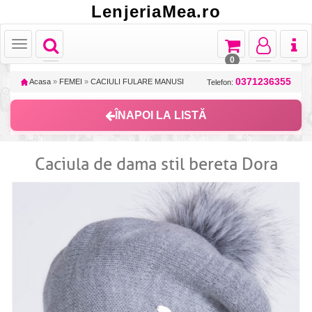
LenjeriaMea.ro
Toggle
Toggle
Toggle
Toggl
Toggle
navigation
navigation
navigation
naviga
navigation
0
0371236355
Acasa
»
FEMEI
»
CACIULI FULARE MANUSI
Telefon:
ÎNAPOI LA LISTĂ
Caciula de dama stil bereta Dora