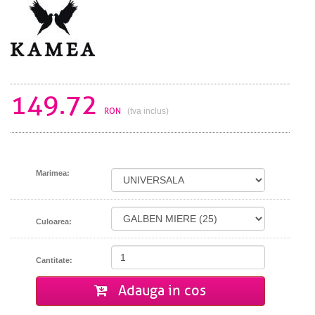
149.72
RON
(tva inclus)
Marimea:
Culoarea:
Cantitate:
Adauga in cos