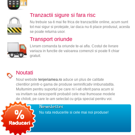
Tranzactii sigure si fara risc
Nu trebuie sa-ti mai fie frica de tranzactiile online, acum sunt
tot mai sigur si protejate, iar daca nu-ti place produsul, acesta
se poate returna usor.
Transport oriunde
Livram comanda ta oriunde te-ai afla. Costul de livrare
variaza in functie de valoarea comenzii si poate fi chiar
gratuit.
Noutati
Noul website
lenjeriamea.ro
aduce un plus de calitate
clientilor printr-o gama de produse semnificativ imbunatatita.
Multumim pentru suportul pe care ni l-ati oferit pana acum si
va invitam sa descoperiti probabil cele mai frumoase modele
de chiloti, pe care le-am selectat cu grija special pentru voi.
Newsletter
Nu rata reducerile si cele mai noi produse!