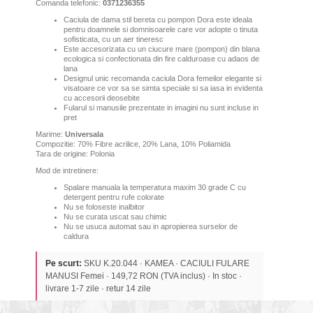
Comanda telefonic:
0371236355
Caciula de dama stil bereta cu pompon Dora este ideala
pentru doamnele si domnisoarele care vor adopte o tinuta
sofisticata, cu un aer tineresc
Este accesorizata cu un ciucure mare (pompon) din blana
ecologica si confectionata din fire calduroase cu adaos de
lana
Designul unic recomanda caciula Dora femeilor elegante si
visatoare ce vor sa se simta speciale si sa iasa in evidenta
cu accesorii deosebite
Fularul si manusile prezentate in imagini nu sunt incluse in
pret
Marime:
Universala
Compozitie: 70% Fibre acrilice, 20% Lana, 10% Poliamida
Tara de origine: Polonia
Mod de intretinere:
Spalare manuala la temperatura maxim 30 grade C cu
detergent pentru rufe colorate
Nu se foloseste inalbitor
Nu se curata uscat sau chimic
Nu se usuca automat sau in apropierea surselor de
caldura
Pe scurt:
SKU K.20.044 · KAMEA · CACIULI FULARE
MANUSI Femei · 149,72 RON (TVA inclus) · In stoc ·
livrare 1-7 zile · retur 14 zile