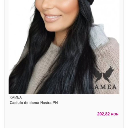
KAMEA
Caciula de dama Nasira PN
202,82
RON